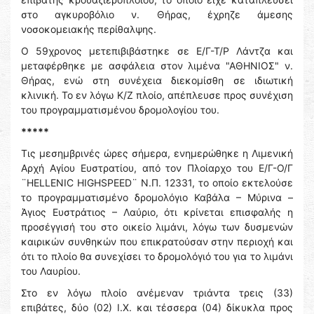
στο αγκυροβόλιο ν. Θήρας, έχρηζε άμεσης
νοσοκομειακής περίθαλψης.
Ο 59χρονος μετεπιβιβάστηκε σε Ε/Γ-Τ/Ρ Λάντζα και
μεταφέρθηκε με ασφάλεια στον λιμένα "ΑΘΗΝΙΟΣ" ν.
Θήρας, ενώ στη συνέχεια διεκομίσθη σε ιδιωτική
κλινική. Το εν λόγω Κ/Ζ πλοίο, απέπλευσε προς συνέχιση
του προγραμματισμένου δρομολογίου του.
*****
Τις μεσημβρινές ώρες σήμερα, ενημερώθηκε η Λιμενική
Αρχή Αγίου Ευστρατίου, από τον Πλοίαρχο του Ε/Γ-Ο/Γ
¨HELLENIC HIGHSPEED¨ Ν.Π. 12331, το οποίο εκτελούσε
το προγραμματισμένο δρομολόγιο Καβάλα – Μύρινα –
Άγιος Ευστράτιος – Λαύριο, ότι κρίνεται επισφαλής η
προσέγγισή του στο οικείο λιμάνι, λόγω των δυσμενών
καιρικών συνθηκών που επικρατούσαν στην περιοχή και
ότι το πλοίο θα συνεχίσει το δρομολόγιό του για το λιμάνι
του Λαυρίου.
Στο εν λόγω πλοίο ανέμεναν τριάντα τρεις (33)
επιβάτες, δύο (02) Ι.Χ. και τέσσερα (04) δίκυκλα προς