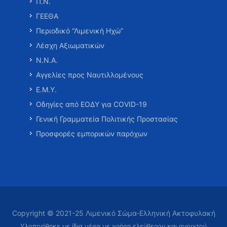
Π.Ν.
ΓΕΕΘΑ
Περιοδικό “Λιμενική Ηχώ”
Λέσχη Αξιωματικών
Ν.Ν.Α.
Αγγελίες προς Ναυτιλλομένους
Ε.Μ.Υ.
Οδηγίες από ΕΟΔΥ για COVID-19
Γενική Γραμματεία Πολιτικής Προστασίας
Προσφορές εμπορικών παρόχων
Copyright © 2021-25 Λιμενικό Σώμα-Ελληνική Ακτοφυλακή
Υλοποιήθηκε με ίδια μέσα με χρήση ελεύθερου και ανοιχτού