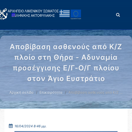
Αποβίβαση ασθενούς από Κ/Ζ
πλοίο στη Θήρα - Αδυναμία
προσέγγισης Ε/Γ-Ο/Γ πλοίου
στον Άγιο Ευστράτιο
Αρχική σελίδα
Επικαιρότητα
Αποβίβαση ασθενούς από Κ/Ζ …
16/04/2024 8:46 μμ.