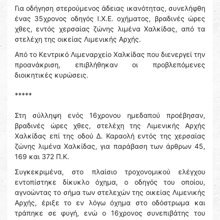
Για οδήγηση στερούμενος άδειας ικανότητας, συνελήφθη
ένας 35χρονος οδηγός Ι.Χ.Ε. οχήματος, βραδινές ώρες
χθες, εντός χερσαίας ζώνης λιμένα Χαλκίδας, από τα
στελέχη της οικείας Λιμενικής Αρχής.
Από το Κεντρικό Λιμεναρχείο Χαλκίδας που διενεργεί την
προανάκριση, επιβλήθηκαν οι προβλεπόμενες
διοικητικές κυρώσεις.
*****
Στη σύλληψη ενός 16χρονου ημεδαπού προέβησαν,
βραδινές ώρες χθες, στελέχη της Λιμενικής Αρχής
Χαλκίδας επί της οδού Δ. Καραολή εντός της χερσαίας
ζώνης λιμένα Χαλκίδας, για παράβαση των άρθρων 45,
169 και 372 Π.Κ.
Συγκεκριμένα, στο πλαίσιο τροχονομικού ελέγχου
εντοπίστηκε δίκυκλο όχημα, ο οδηγός του οποίου,
αγνοώντας το σήμα των στελεχών της οικείας Λιμενικής
Αρχής, έριξε το εν λόγω όχημα στο οδόστρωμα και
τράπηκε σε φυγή, ενώ ο 16χρονος συνεπιβάτης του