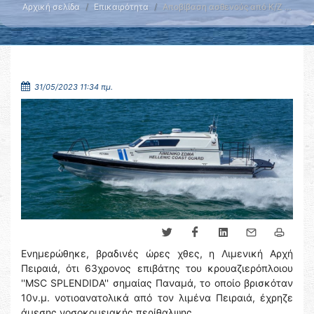
Αρχική σελίδα
Επικαιρότητα
Αποβίβαση ασθενούς από Κ/Ζ …
31/05/2023 11:34 πμ.
Ενημερώθηκε, βραδινές ώρες χθες, η Λιμενική Αρχή
Πειραιά, ότι 63χρονος επιβάτης του κρουαζιερόπλοιου
''MSC SPLENDIDA'' σημαίας Παναμά, το οποίο βρισκόταν
10ν.μ. νοτιοανατολικά από τον λιμένα Πειραιά, έχρηζε
άμεσης νοσοκομειακής περίθαλψης.