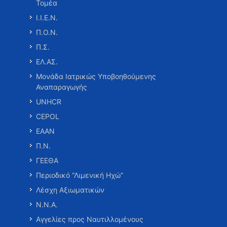
Τομέα
Ι.Ι.Ε.Ν.
Π.Ο.Ν.
Π.Σ.
ΕΛ.ΑΣ.
Μονάδα Ιατρικώς Υποβοηθούμενης
Αναπαραγωγής
UNHCR
CEPOL
ΕΑΑΝ
Π.Ν.
ΓΕΕΘΑ
Περιοδικό “Λιμενική Ηχώ”
Λέσχη Αξιωματικών
Ν.Ν.Α.
Αγγελίες προς Ναυτιλλομένους