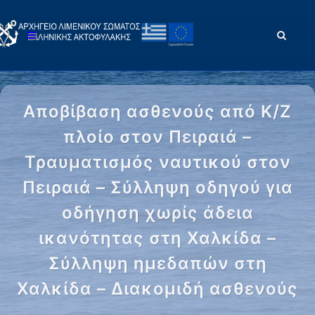
Αποβίβαση ασθενούς από Κ/Ζ
πλοίο στον Πειραιά –
Τραυματισμός ναυτικού στον
Πειραιά – Σύλληψη οδηγού για
οδήγηση χωρίς άδεια
ικανότητας στη Χαλκίδα –
Σύλληψη ημεδαπών στη
Χαλκίδα – Διακομιδή ασθενούς