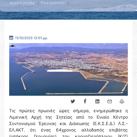
Αρχική σελίδα
Επικαιρότητα
Αποβίβαση ασθενούς από Κ/Ζ …
11/10/2025 12:01 μμ.
Τις πρώτες πρωινές ώρες σήμερα, ενημερώθηκε η
Λιμενική Αρχή της Σητείας από το Ενιαίο Κέντρο
Συντονισμού Έρευνας και Διάσωσης (Ε.Κ.Σ.Ε.Δ.) Λ.Σ.-
ΕΛ.ΑΚΤ. ότι ένας 64χρονος αλλοδαπός επιβάτης
(υπήκοος Γερμανίας) του κρουαζιερόπλοιου (Κ/Ζ)