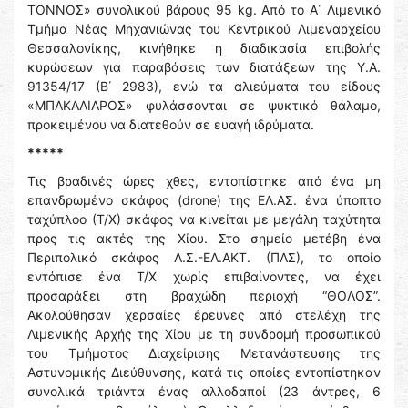
ΤΟΝΝΟΣ» συνολικού βάρους 95 kg. Από το Α΄ Λιμενικό
Τμήμα Νέας Μηχανιώνας του Κεντρικού Λιμεναρχείου
Θεσσαλονίκης, κινήθηκε η διαδικασία επιβολής
κυρώσεων για παραβάσεις των διατάξεων της Υ.Α.
91354/17 (Β΄ 2983), ενώ τα αλιεύματα του είδους
«ΜΠΑΚΑΛΙΑΡΟΣ» φυλάσσονται σε ψυκτικό θάλαμο,
προκειμένου να διατεθούν σε ευαγή ιδρύματα.
*****
Τις βραδινές ώρες χθες, εντοπίστηκε από ένα μη
επανδρωμένο σκάφος (drone) της ΕΛ.ΑΣ. ένα ύποπτο
ταχύπλοο (Τ/Χ) σκάφος να κινείται με μεγάλη ταχύτητα
προς τις ακτές της Χίου. Στο σημείο μετέβη ένα
Περιπολικό σκάφος Λ.Σ.-ΕΛ.ΑΚΤ. (ΠΛΣ), το οποίο
εντόπισε ένα Τ/Χ χωρίς επιβαίνοντες, να έχει
προσαράξει στη βραχώδη περιοχή “ΘΟΛΟΣ”.
Ακολούθησαν χερσαίες έρευνες από στελέχη της
Λιμενικής Αρχής της Χίου με τη συνδρομή προσωπικού
του Τμήματος Διαχείρισης Μετανάστευσης της
Αστυνομικής Διεύθυνσης, κατά τις οποίες εντοπίστηκαν
συνολικά τριάντα ένας αλλοδαποί (23 άντρες, 6