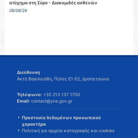
ατύχημα στη Σύρο - Διακομιδές ασθενών
08/08/26
Διεύθυνση
Ακτή Βασιλειάδη, Πύλες Ε1-Ε2, Δραπετσώνα
Τηλέφωνο:
+30 213 137 1700
Email:
contact@yna.gov.gr
Προστασία δεδομένων προσωπικού
χαρακτήρα
Πολιτική για αρχεία καταγραφής και cookies