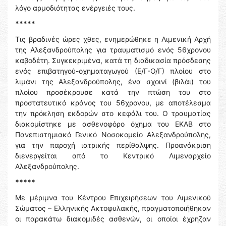
λόγο αρμοδιότητας ενέργειές τους.
*****
Τις βραδινές ώρες χθες, ενημερώθηκε η Λιμενική Αρχή
της Αλεξανδρούπολης για τραυματισμό ενός 56χρονου
καβοδέτη. Συγκεκριμένα, κατά τη διαδικασία πρόσδεσης
ενός επιβατηγού-οχηματαγωγού (Ε/Γ-Ο/Γ) πλοίου στο
λιμάνι της Αλεξανδρούπολης, ένα σχοινί (βιλάι) του
πλοίου προσέκρουσε κατά την πτώση του στο
προστατευτικό κράνος του 56χρονου, με αποτέλεσμα
την πρόκληση εκδορών στο κεφάλι του. Ο τραυματίας
διακομίστηκε με ασθενοφόρο όχημα του ΕΚΑΒ στο
Πανεπιστημιακό Γενικό Νοσοκομείο Αλεξανδρούπολης,
για την παροχή ιατρικής περίθαλψης. Προανάκριση
διενεργείται από το Κεντρικό Λιμεναρχείο
Αλεξανδρούπολης.
*****
Με μέριμνα του Κέντρου Επιχειρήσεων του Λιμενικού
Σώματος – Ελληνικής Ακτοφυλακής, πραγματοποιήθηκαν
οι παρακάτω διακομιδές ασθενών, οι οποίοι έχρηζαν