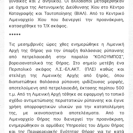
γυναίκες και 2 ανήλικοι). Οι αλλοδαποί μεταφέρθηκαν
με όχημα της Αστυνομικής Διεύθυνσης Χίου στο Κέντρο
Καταγραφής και Ταυτοποίησης (ΒΙΑΛ). Από το Κεντρικό
Λιμεναρχείο Χίου που διενεργεί την προανάκριση,
κατασχέθηκε το Τ/Χ σκάφος.
*****
Τις μεσημβρινές ώρες χθες ενημερώθηκε η Λιμενική
Αρχή της Θήρας για την ύπαρξη θαλάσσιας ρύπανσης
από πετρελαιοειδή στην παραλία “ΚΟΛΟΥΜΠΟΣ”,
βορειοανατολικά της Θήρας. Στο σημείο μετέβη ένα
Περιπολικό σκάφος Λ.Σ.-ΕΛ.ΑΚΤ. (ΠΛΣ) καθώς και
στελέχη της Λιμενικής Αρχής από ξηράς, όπου
διαπιστώθηκε θαλάσσια ρύπανση ιριδίζουσας μορφής,
αποτελούμενη από πετρελαιοειδή, έκτασης περίπου 500
τ.μ. Από τη Λιμενική Αρχή τέθηκε σε εφαρμογή το τοπικό
σχέδιο αντιμετώπισης περιστατικών ρύπανσης και έγινε
χρήση απορροφητικών υλικών για την καταπολέμηση
της, με ικανοποιητικά αποτελέσματα. Από το
Λιμεναρχείο Θήρας που διενεργεί την προανάκριση,
ενημερώθηκαν οι αρμόδιες Υπηρεσίες του Δήμου Θήρας
και της Περιφερειακής Ενότητας Θήρας για τις κατά