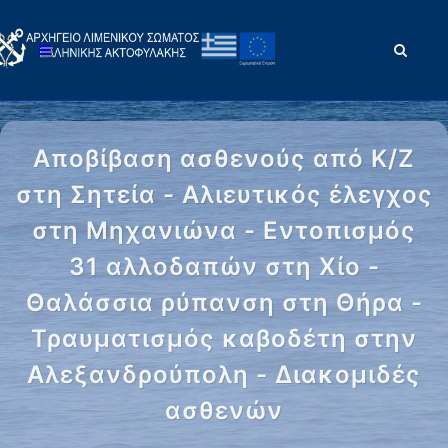
Αποβίβαση ασθενούς από Κ/Ζ
στη Σητεία - Αλιευτικός έλεγχος
στη Μηχανιώνα - Εντοπισμός
31 αλλοδαπών στη Χίο -
Θαλάσσια ρύπανση στη Θήρα -
Τραυματισμός καβοδέτη στην
Αλεξανδρούπολη - Διακομιδές
ασθενών