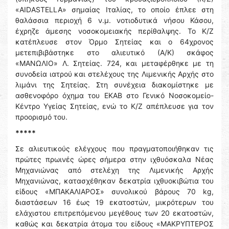
«AIDASTELLA» σημαίας Ιταλίας, το οποίο έπλεε στη
θαλάσσια περιοχή 6 ν.μ. νοτιοδυτικά νήσου Κάσου,
έχρηζε άμεσης νοσοκομειακής περίθαλψης. Το Κ/Ζ
κατέπλευσε στον Όρμο Σητείας και ο 64χρονος
μετεπιβιβάστηκε στο αλιευτικό (Α/Κ) σκάφος
«ΜΑΝΩΛΙΟ» Λ. Σητείας. 724, και μεταφέρθηκε με τη
συνοδεία ιατρού και στελέχους της Λιμενικής Αρχής στο
λιμάνι της Σητείας. Στη συνέχεια διακομίστηκε με
ασθενοφόρο όχημα του ΕΚΑΒ στο Γενικό Νοσοκομείο-
Κέντρο Υγείας Σητείας, ενώ το Κ/Ζ απέπλευσε για τον
προορισμό του.
*****
Σε αλιευτικούς ελέγχους που πραγματοποιήθηκαν τις
πρώτες πρωινές ώρες σήμερα στην ιχθυόσκαλα Νέας
Μηχανιώνας από στελέχη της Λιμενικής Αρχής
Μηχανιώνας, κατασχέθηκαν δεκατρία ιχθυοκιβώτια του
είδους «ΜΠΑΚΑΛΙΑΡΟΣ» συνολικού βάρους 70 kg,
διαστάσεων 16 έως 19 εκατοστών, μικρότερων του
ελάχιστου επιτρεπόμενου μεγέθους των 20 εκατοστών,
καθώς και δεκατρία άτομα του είδους «ΜΑΚΡΥΠΤΕΡΟΣ