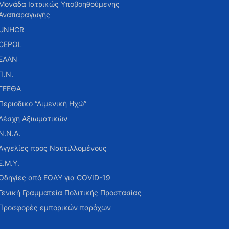
Μονάδα Ιατρικώς Υποβοηθούμενης
Αναπαραγωγής
UNHCR
CEPOL
ΕΑΑΝ
Π.Ν.
ΓΕΕΘΑ
Περιοδικό “Λιμενική Ηχώ”
Λέσχη Αξιωματικών
Ν.Ν.Α.
Αγγελίες προς Ναυτιλλομένους
Ε.Μ.Υ.
Οδηγίες από ΕΟΔΥ για COVID-19
Γενική Γραμματεία Πολιτικής Προστασίας
Προσφορές εμπορικών παρόχων