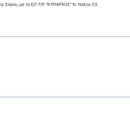
της Σύρου, με το Ε/Γ-Τ/Ρ “ΚΥΡΙΑΡΧΟΣ” Ν. Νάξου 53.