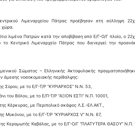
εντρικού Λιμεναρχείου Πάτρας προέβησαν στη σύλληψη 22χ
 χώρα.
ότιο λιμένα Πατρών κατά την αποβίβαση από Ε/Γ-Ο/Γ πλοίο, ο 22
ό το Κεντρικό Λιμεναρχείο Πάτρας που διενεργεί την προανάκ
ιμενικού Σώματος – Ελληνικής Ακτοφυλακής πραγματοποιήθηκα
αν άμεσης νοσοκομειακής περίθαλψης:
ης Σύρου, με το Ε/Γ-Τ/Ρ “ΚΥΡΙΑΡΧΟΣ” Ν.N. 53,
νι του Βόλου, με το Ε/Π-Τ/Ρ “ΑΞΙΟΝ ΕΣΤΙ” Ν.Π. 10001,
 της Κέρκυρας, με Περιπολικό σκάφος Λ.Σ.-ΕΛ.ΑΚΤ.,
ης Μυκόνου, με το Ε/Γ-Τ/Ρ “ΚΥΡΙΑΡΧΟΣ V” Ν.N. 67,
ι της Κεραμωτής Καβάλας, με το Ε/Γ-Ο/Γ “ΠΛΑΤΥΤΕΡΑ ΘΑΣΟΥ” Ν.Π.