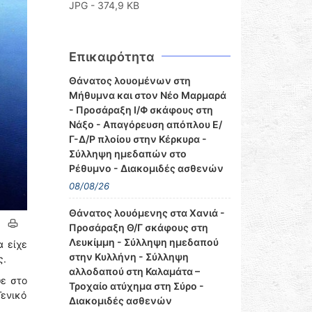
JPG - 374,9 KB
Επικαιρότητα
Θάνατος λουομένων στη
Μήθυμνα και στον Νέο Μαρμαρά
- Προσάραξη Ι/Φ σκάφους στη
Νάξο - Απαγόρευση απόπλου Ε/
Γ-Δ/Ρ πλοίου στην Κέρκυρα -
Σύλληψη ημεδαπών στο
Ρέθυμνο - Διακομιδές ασθενών
08/08/26
Θάνατος λουόμενης στα Χανιά -
Προσάραξη Θ/Γ σκάφους στη
Λευκίμμη - Σύλληψη ημεδαπού
α είχε
στην Κυλλήνη - Σύλληψη
ς.
αλλοδαπού στη Καλαμάτα –
ψε στο
Τροχαίο ατύχημα στη Σύρο -
ενικό
Διακομιδές ασθενών