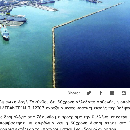
Share:
Λιμενική Αρχή Ζακύνθου ότι 50χρονη αλλοδαπή ασθενής, η οποί
Ι ΛΕΒΑΝΤΕ” N.Π. 12207, έχρηζε άμεσης νοσοκομειακής περίθαλψη
ας δρομολόγιο από Ζάκυνθο με προορισμό την Κυλλήνη, επέστρε
ποβιβάστηκε με ασφάλεια και η 50χρονη διακομίστηκε στο Γ
έου για εκτέλεση του προγραμματισμένου δρομολογίου του.