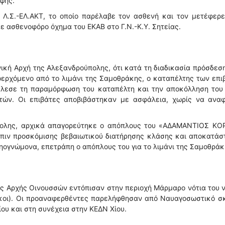
ψης.
 Λ.Σ.-ΕΛ.ΑΚΤ, το οποίο παρέλαβε τον ασθενή και τον μετέφερε
ε ασθενοφόρο όχημα του ΕΚΑΒ στο Γ.Ν.-Κ.Υ. Σητείας.
ική Αρχή της Αλεξανδρούπολης, ότι κατά τη διαδικασία πρόσδεσ
ερχόμενο από το λιμάνι της Σαμοθράκης, ο καταπέλτης των επι
άλεσε τη παραμόρφωση του καταπέλτη και την αποκόλληση του
τών. Οι επιβάτες αποβιβάστηκαν με ασφάλεια, χωρίς να αναφ
ύπολης, αρχικά απαγορεύτηκε ο απόπλους του «ΑΔΑΜΑΝΤΙΟΣ ΚΟ
όπιν προσκόμισης βεβαιωτικού διατήρησης κλάσης και αποκατάσ
ηογνώμονα, επετράπη ο απόπλους του για το λιμάνι της Σαμοθράκ
ής Αρχής Οινουσσών εντόπισαν στην περιοχή Μάρμαρο νότια του 
λικοι). Οι προαναφερθέντες παρελήφθησαν από Ναυαγοσωστικό 
ίου και στη συνέχεια στην ΚΕΔΝ Χίου.