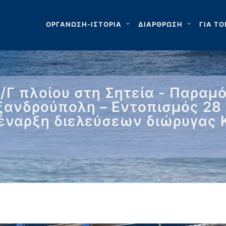
ΟΡΓΑΝΩΣΗ-ΙΣΤΟΡΙΑ
ΔΙΑΡΘΡΩΣΗ
ΓΙΑ ΤΟ
/Γ πλοίου στη Σητεία - Παραμ
εξανδρούπολη – Εντοπισμός 28
έναρξη διελεύσεων διώρυγας Κ
λοίου …