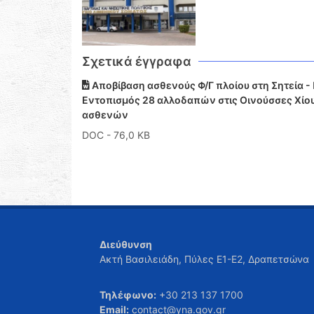
Σχετικά έγγραφα
Αποβίβαση ασθενούς Φ/Γ πλοίου στη Σητεία 
Εντοπισμός 28 αλλοδαπών στις Οινούσσες Χίου
ασθενών
DOC
- 76,0 KB
Διεύθυνση
Ακτή Βασιλειάδη, Πύλες Ε1-Ε2, Δραπετσώνα
Τηλέφωνο:
+30 213 137 1700
Email:
contact@yna.gov.gr