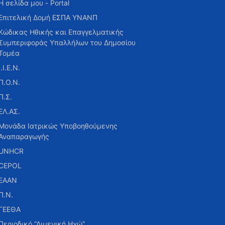
Η σελίδα μου - Portal
Επιτελική Δομή ΕΣΠΑ ΥΝΑΝΠ
Κώδικας Ηθικής και Επαγγελματικής
Συμπεριφοράς Υπαλλήλων του Δημοσίου
Τομέα
Ι.Ι.Ε.Ν.
Π.Ο.Ν.
Π.Σ.
ΕΛ.ΑΣ.
Μονάδα Ιατρικώς Υποβοηθούμενης
Αναπαραγωγής
UNHCR
CEPOL
ΕΑΑΝ
Π.Ν.
ΓΕΕΘΑ
Περιοδικό “Λιμενική Ηχώ”