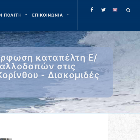
Ν ΠΟΛΙΤΗ
ΕΠΙΚΟΙΝΩΝΙΑ
όρφωση καταπέλτη Ε/
 αλλοδαπών στις
ορίνθου - Διακομιδές