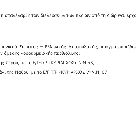
ι η επανέναρξη των διελεύσεων των πλοίων από τη Διώρυγα, ερχ
ιμενικού Σώματος – Ελληνικής Ακτοφυλακής, πραγματοποιήθηκ
αν άμεσης νοσοκομειακής περίθαλψης:
της Σύρου, με το Ε/Γ-Τ/Ρ «ΚΥΡΙΑΡΧΟΣ» N.N.53,
άνι της Νάξου, με το Ε/Γ-Τ/Ρ «ΚΥΡΙΑΡΧΟΣ V»N.N. 67