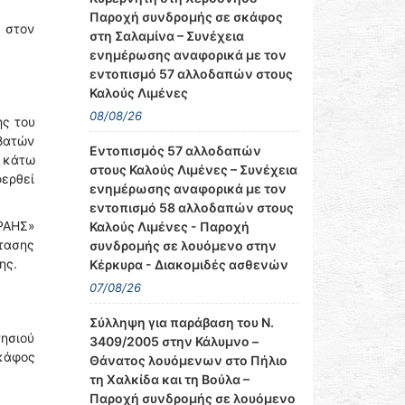
Παροχή συνδρομής σε σκάφος
 στον
στη Σαλαμίνα – Συνέχεια
ενημέρωσης αναφορικά με τον
εντοπισμό 57 αλλοδαπών στους
Καλούς Λιμένες
08/08/26
ης του
βατών
Εντοπισμός 57 αλλοδαπών
 κάτω
στους Καλούς Λιμένες – Συνέχεια
ερθεί
ενημέρωσης αναφορικά με τον
εντοπισμό 58 αλλοδαπών στους
ΡΑΗΣ»
Καλούς Λιμένες - Παροχή
τασης
συνδρομής σε λουόμενο στην
ης.
Κέρκυρα - Διακομιδές ασθενών
07/08/26
Σύλληψη για παράβαση του Ν.
νησιού
3409/2005 στην Κάλυμνο –
σκάφος
Θάνατος λουόμενων στο Πήλιο
τη Χαλκίδα και τη Βούλα –
Παροχή συνδρομής σε λουόμενο