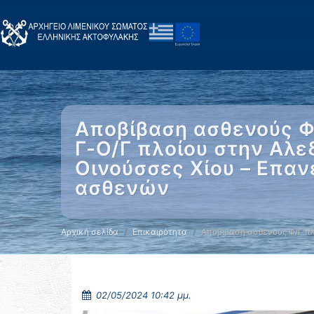
Αποβίβαση ασθενούς Φ
Γ-Ο/Γ πλοίου στην Αλ
Οινούσσες Χίου – Επαν
ασθενών
Αρχική σελίδα
Επικαιρότητα
Αποβίβαση ασθενούς Φ/Γ π
02/05/2024 10:42 μμ.