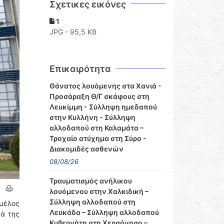
Σχετικες εικόνες
1
JPG - 95,5 KB
Επικαιρότητα
Θάνατος λουόμενης στα Χανιά -
Προσάραξη Θ/Γ σκάφους στη
Λευκίμμη - Σύλληψη ημεδαπού
στην Κυλλήνη - Σύλληψη
αλλοδαπού στη Καλαμάτα –
Τροχαίο ατύχημα στη Σύρο -
Διακομιδές ασθενών
08/08/26
Τραυματισμός ανήλικου
λουόμενου στην Χαλκιδική –
Σύλληψη αλλοδαπού στη
μέλος
Λευκάδα – Σύλληψη αλλοδαπού
κά της
Κυβερνήτη στη Χερσόνησο –