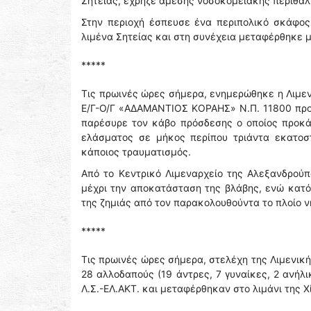
Σητείας, έχρηζε άμεσης νοσοκομειακής περίθαλ
Στην περιοχή έσπευσε ένα περιπολικό σκάφος
λιμένα Σητείας και στη συνέχεια μεταφέρθηκε μ
*****
Τις πρωινές ώρες σήμερα, ενημερώθηκε η Λιμεν
Ε/Γ-Ο/Γ «ΑΔΑΜΑΝΤΙΟΣ ΚΟΡΑΗΣ» Ν.Π. 11800 προ
παρέσυρε τον κάβο πρόσδεσης ο οποίος προκ
ελάσματος σε μήκος περίπου τριάντα εκατοσ
κάποιος τραυματισμός.
Από το Κεντρικό Λιμεναρχείο της Αλεξανδρο
μέχρι την αποκατάσταση της βλάβης, ενώ κατ
της ζημιάς από τον παρακολουθούντα το πλοίο ν
*****
Τις πρωινές ώρες σήμερα, στελέχη της Λιμενικ
28 αλλοδαπούς (19 άντρες, 7 γυναίκες, 2 ανή
Λ.Σ.-ΕΛ.ΑΚΤ. και μεταφέρθηκαν στο λιμάνι της Χ