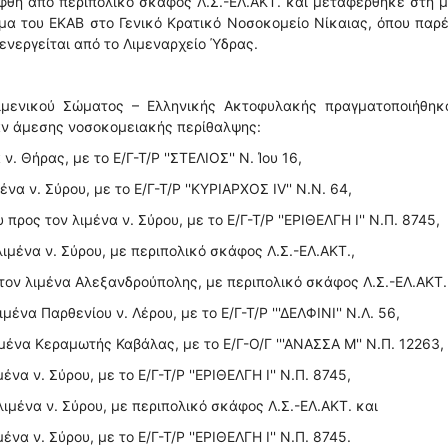
φθη από περιπολικό σκάφος Λ.Σ.-ΕΛ.ΑΚΤ. και μεταφέρθηκε στη 
μα του ΕΚΑΒ στο Γενικό Κρατικό Νοσοκομείο Νίκαιας, όπου παρ
ενεργείται από το Λιμεναρχείο Ύδρας.
ιμενικού Σώματος – Ελληνικής Ακτοφυλακής πραγματοποιήθηκα
αν άμεσης νοσοκομειακής περίθαλψης:
. Θήρας, με το Ε/Γ-Τ/Ρ ''ΣΤΕΛΙΟΣ'' Ν. Ίου 16,
να ν. Σύρου, με το Ε/Γ-Τ/Ρ ''ΚΥΡΙΑΡΧΟΣ ΙV'' Ν.Ν. 64,
ρος τον λιμένα ν. Σύρου, με το Ε/Γ-Τ/Ρ ''ΕΡΙΘΕΛΓΗ Ι'' Ν.Π. 8745,
ιμένα ν. Σύρου, με περιπολικό σκάφος Λ.Σ.-ΕΛ.ΑΚΤ.,
τον λιμένα Αλεξανδρούπολης, με περιπολικό σκάφος Λ.Σ.-ΕΛ.ΑΚΤ.
ένα Παρθενίου ν. Λέρου, με το Ε/Γ-Τ/Ρ '''ΔΕΛΦΙΝΙ'' Ν.Λ. 56,
μένα Κεραμωτής Καβάλας, με το Ε/Γ-Ο/Γ '''ΑΝΑΣΣΑ Μ'' Ν.Π. 12263,
να ν. Σύρου, με το Ε/Γ-Τ/Ρ ''ΕΡΙΘΕΛΓΗ Ι'' Ν.Π. 8745,
ιμένα ν. Σύρου, με περιπολικό σκάφος Λ.Σ.-ΕΛ.ΑΚΤ. και
να ν. Σύρου, με το Ε/Γ-Τ/Ρ ''ΕΡΙΘΕΛΓΗ Ι'' Ν.Π. 8745.