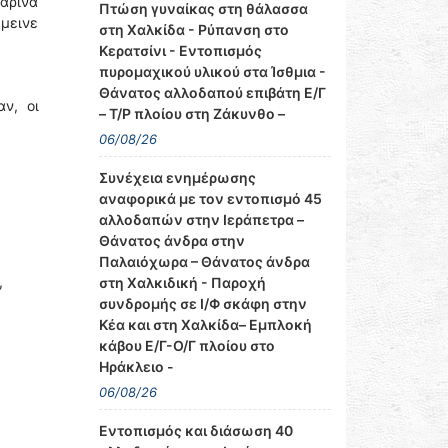
μαρίνα
Πτώση γυναίκας στη θάλασσα
έμεινε
στη Χαλκίδα - Ρύπανση στο
Κερατσίνι - Εντοπισμός
πυρομαχικού υλικού στα Ίσθμια -
Θάνατος αλλοδαπού επιβάτη Ε/Γ
ν, οι
– Τ/Ρ πλοίου στη Ζάκυνθο –
06/08/26
Συνέχεια ενημέρωσης
αναφορικά με τον εντοπισμό 45
αλλοδαπών στην Ιεράπετρα –
Θάνατος άνδρα στην
Παλαιόχωρα – Θάνατος άνδρα
,
στη Χαλκιδική - Παροχή
συνδρομής σε Ι/Φ σκάφη στην
Κέα και στη Χαλκίδα– Εμπλοκή
κάβου Ε/Γ-Ο/Γ πλοίου στο
Ηράκλειο -
06/08/26
Εντοπισμός και διάσωση 40