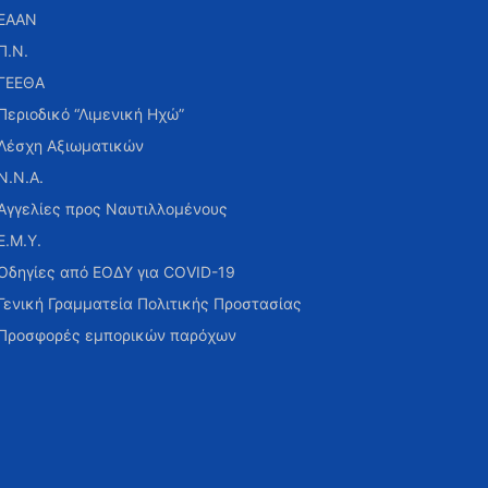
ΕΑΑΝ
Π.Ν.
ΓΕΕΘΑ
Περιοδικό “Λιμενική Ηχώ”
Λέσχη Αξιωματικών
Ν.Ν.Α.
Αγγελίες προς Ναυτιλλομένους
Ε.Μ.Υ.
Οδηγίες από ΕΟΔΥ για COVID-19
Γενική Γραμματεία Πολιτικής Προστασίας
Προσφορές εμπορικών παρόχων