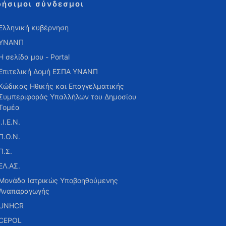
ρήσιμοι σύνδεσμοι
Ελληνική κυβέρνηση
ΥΝΑΝΠ
Η σελίδα μου - Portal
Επιτελική Δομή ΕΣΠΑ ΥΝΑΝΠ
Κώδικας Ηθικής και Επαγγελματικής
Συμπεριφοράς Υπαλλήλων του Δημοσίου
Τομέα
Ι.Ι.Ε.Ν.
Π.Ο.Ν.
Π.Σ.
ΕΛ.ΑΣ.
Μονάδα Ιατρικώς Υποβοηθούμενης
Αναπαραγωγής
UNHCR
CEPOL