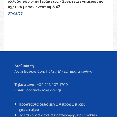
αλλοδαπών στην Ιεράπετρα - Συνέχεια ενημέρωσης
σχετικά με τον εντοπισμό 47
07/08/26
Διεύθυνση
Ακτή Βασιλειάδη, Πύλες Ε1-Ε2, Δραπετσώνα
Τηλέφωνο:
+30 213 137 1700
Email:
contact@yna.gov.gr
Προστασία δεδομένων προσωπικού
χαρακτήρα
Πολιτική για αρχεία καταγραφής και cookies