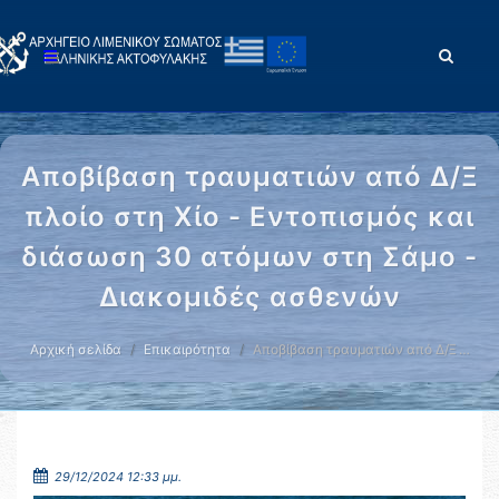
Αποβίβαση τραυματιών από Δ/Ξ
πλοίο στη Χίο - Εντοπισμός και
διάσωση 30 ατόμων στη Σάμο -
Διακομιδές ασθενών
Αρχική σελίδα
Επικαιρότητα
Αποβίβαση τραυματιών από Δ/Ξ …
29/12/2024 12:33 μμ.