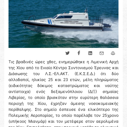
Τις βραδινές ώρες χθες, ενημερώθηκε η Λιμενική Αρχή
της Χίου από το Ενιαίο Κέντρο Συντονισμού Έρευνας και
Διάσωσης του Λ.Σ.-ΕΛ.ΑΚΤ. (Ε.Κ.Σ.Ε.Δ.) ότι δύο
αλλοδαποί, ηλικίας 25 και 23 ετών, μέλη πληρώματος
(ειδικότητας δόκιμος καταστρώματος και ναύτης
αντίστοιχα) ενός δεξαμενόπλοιου (Δ/Ξ) σημαίας
Λιβερίας, το οποίο βρισκόταν στην ευρύτερη θαλάσσια
περιοχή της Χίου, έχρηζαν άμεσης νοσοκομειακής
περίθαλψης. Στο σημείο έσπευσε ένα ελικόπτερο της
Πολεμικής Αεροπορίας, το οποίο παρέλαβε τον 25χρονο
(υπήκοος Μιανμάρ) και τον μετέφερε στον αερολιμένα