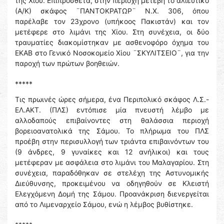
της Χίου. Επιπρόσθετα, στην περιοχή μετέβη το αλιευτικό
(Α/Κ) σκάφος ¨ΠΑΝΤΟΚΡΑΤΩΡ¨ Ν.Χ. 306, όπου
παρέλαβε τον 23χρονο (υπήκοος Πακιστάν) και τον
μετέφερε στο λιμάνι της Χίου. Στη συνέχεια, οι δύο
τραυματίες διακομίστηκαν με ασθενοφόρο όχημα του
ΕΚΑΒ στο Γενικό Νοσοκομείο Χίου ¨ΣΚΥΛΙΤΣΕΙΟ¨, για την
παροχή των πρώτων βοηθειών.
*****
Τις πρωινές ώρες σήμερα, ένα Περιπολικό σκάφος Λ.Σ.-
ΕΛ.ΑΚΤ. (ΠΛΣ) εντόπισε μία πνευστή λέμβο με
αλλοδαπούς επιβαίνοντες στη θαλάσσια περιοχή
βορειοανατολικά της Σάμου. Το πλήρωμα του ΠΛΣ
προέβη στην περισυλλογή των τριάντα επιβαινόντων του
(9 άνδρες, 9 γυναίκες και 12 ανήλικοι) και τους
μετέφεραν με ασφάλεια στο λιμάνι του Μαλαγαρίου. Στη
συνέχεια, παραδόθηκαν σε στελέχη της Αστυνομικής
Διεύθυνσης, προκειμένου να οδηγηθούν σε Κλειστή
Ελεγχόμενη Δομή της Σάμου. Προανάκριση διενεργείται
από το Λιμεναρχείο Σάμου, ενώ η λέμβος βυθίστηκε.