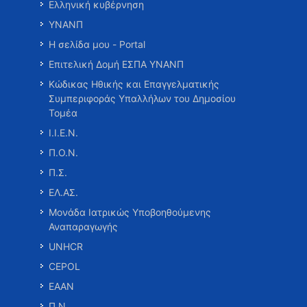
Ελληνική κυβέρνηση
ΥΝΑΝΠ
Η σελίδα μου - Portal
Επιτελική Δομή ΕΣΠΑ ΥΝΑΝΠ
Κώδικας Ηθικής και Επαγγελματικής
Συμπεριφοράς Υπαλλήλων του Δημοσίου
Τομέα
Ι.Ι.Ε.Ν.
Π.Ο.Ν.
Π.Σ.
ΕΛ.ΑΣ.
Μονάδα Ιατρικώς Υποβοηθούμενης
Αναπαραγωγής
UNHCR
CEPOL
ΕΑΑΝ
Π.Ν.