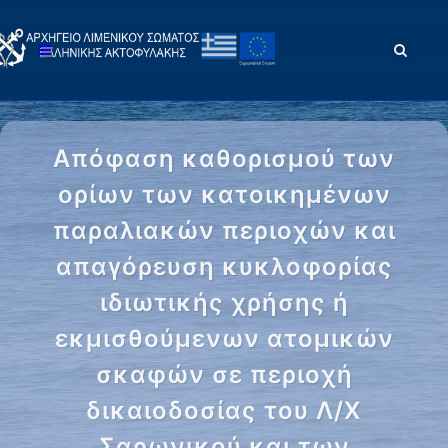
Απόφαση καθορισμού των
ορίων των κατοικημένων
παραλιακών περιοχών και
απαγόρευση κυκλοφορίας
ιδιωτικής χρήσης ή
εκμισθούμενων ατομικών
σκαφών σε περιοχή
δικαιοδοσίας του Λ/Χ
Σαρωνικού και των