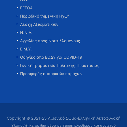
ΓΕΕΘΑ
Περιοδικό “Λιμενική Ηχώ”
Λέσχη Αξιωματικών
Ν.Ν.Α.
Αγγελίες προς Ναυτιλλομένους
Ε.Μ.Υ.
Οδηγίες από ΕΟΔΥ για COVID-19
Γενική Γραμματεία Πολιτικής Προστασίας
Προσφορές εμπορικών παρόχων
Copyright © 2021-25 Λιμενικό Σώμα-Ελληνική Ακτοφυλακή
Υλοποιήθηκε με ίδια μέσα με χρήση ελεύθερου και ανοιχτού