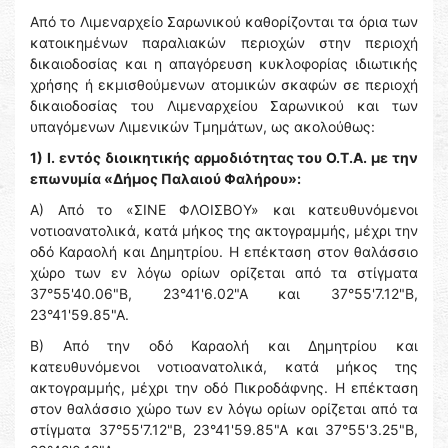
Από το Λιμεναρχείο Σαρωνικού καθορίζονται τα όρια των
κατοικημένων παραλιακών περιοχών στην περιοχή
δικαιοδοσίας και η απαγόρευση κυκλοφορίας ιδιωτικής
χρήσης ή εκμισθούμενων ατομικών σκαφών σε περιοχή
δικαιοδοσίας του Λιμεναρχείου Σαρωνικού και των
υπαγόμενων Λιμενικών Τμημάτων, ως ακολούθως:
1) Ι. εντός διοικητικής αρμοδιότητας του Ο.Τ.Α. με την
επωνυμία «Δήμος Παλαιού Φαλήρου»:
Α) Από το «ΣΙΝΕ ΦΛΟΙΣΒΟΥ» και κατευθυνόμενοι
νοτιοανατολικά, κατά μήκος της ακτογραμμής, μέχρι την
οδό Καραολή και Δημητρίου. Η επέκταση στον θαλάσσιο
χώρο των εν λόγω ορίων ορίζεται από τα στίγματα
37°55'40.06"Β, 23°41'6.02"Α και 37°55'7.12"Β,
23°41'59.85"Α.
Β) Από την οδό Καραολή και Δημητρίου και
κατευθυνόμενοι νοτιοανατολικά, κατά μήκος της
ακτογραμμής, μέχρι την οδό Πικροδάφνης. Η επέκταση
στον θαλάσσιο χώρο των εν λόγω ορίων ορίζεται από τα
στίγματα 37°55'7.12"Β, 23°41'59.85"Α και 37°55'3.25"Β,