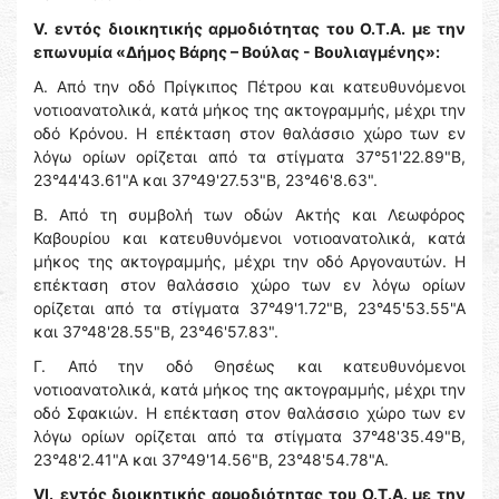
V.
εντός διοικητικής αρμοδιότητας του Ο.Τ.Α. με την
επωνυμία «Δήμος Βάρης – Βούλας - Βουλιαγμένης»:
Α. Από την οδό Πρίγκιπος Πέτρου και κατευθυνόμενοι
νοτιοανατολικά, κατά μήκος της ακτογραμμής, μέχρι την
οδό Κρόνου. Η επέκταση στον θαλάσσιο χώρο των εν
λόγω ορίων ορίζεται από τα στίγματα 37°51'22.89"Β,
23°44'43.61"Α και 37°49'27.53"Β, 23°46'8.63".
Β. Από τη συμβολή των οδών Ακτής και Λεωφόρος
Καβουρίου και κατευθυνόμενοι νοτιοανατολικά, κατά
μήκος της ακτογραμμής, μέχρι την οδό Αργοναυτών. Η
επέκταση στον θαλάσσιο χώρο των εν λόγω ορίων
ορίζεται από τα στίγματα 37°49'1.72"Β, 23°45'53.55"Α
και 37°48'28.55"Β, 23°46'57.83".
Γ. Από την οδό Θησέως και κατευθυνόμενοι
νοτιοανατολικά, κατά μήκος της ακτογραμμής, μέχρι την
οδό Σφακιών. Η επέκταση στον θαλάσσιο χώρο των εν
λόγω ορίων ορίζεται από τα στίγματα 37°48'35.49"Β,
23°48'2.41"Α και 37°49'14.56"Β, 23°48'54.78"Α.
VΙ.
εντός διοικητικής αρμοδιότητας του Ο.Τ.Α. με την