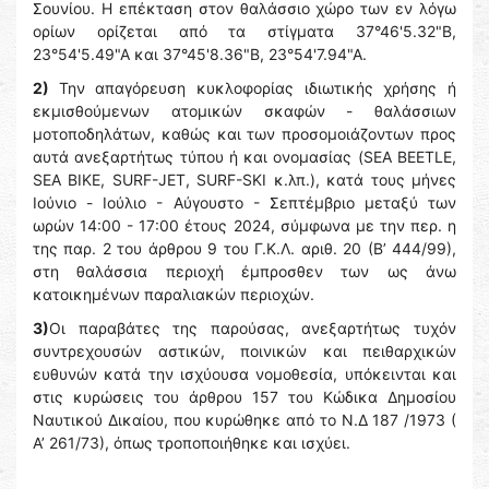
Σουνίου. Η επέκταση στον θαλάσσιο χώρο των εν λόγω
ορίων ορίζεται από τα στίγματα 37°46'5.32"Β,
23°54'5.49"Α και 37°45'8.36"Β, 23°54'7.94"Α.
2)
Την απαγόρευση κυκλοφορίας ιδιωτικής χρήσης ή
εκμισθούμενων ατομικών σκαφών - θαλάσσιων
μοτοποδηλάτων, καθώς και των προσομοιάζοντων προς
αυτά ανεξαρτήτως τύπου ή και ονομασίας (SEA BEETLE,
SEA BIKE, SURF-JET, SURF-SKI κ.λπ.), κατά τους μήνες
Ιούνιο - Ιούλιο - Αύγουστο - Σεπτέμβριο μεταξύ των
ωρών 14:00 - 17:00 έτους 2024, σύμφωνα με την περ. η
της παρ. 2 του άρθρου 9 του Γ.Κ.Λ. αριθ. 20 (Β’ 444/99),
στη θαλάσσια περιοχή έμπροσθεν των ως άνω
κατοικημένων παραλιακών περιοχών.
3)
Οι παραβάτες της παρούσας, ανεξαρτήτως τυχόν
συντρεχουσών αστικών, ποινικών και πειθαρχικών
ευθυνών κατά την ισχύουσα νομοθεσία, υπόκεινται και
στις κυρώσεις του άρθρου 157 του Κώδικα Δημοσίου
Ναυτικού Δικαίου, που κυρώθηκε από το Ν.Δ 187 /1973 (
Α’ 261/73), όπως τροποποιήθηκε και ισχύει.