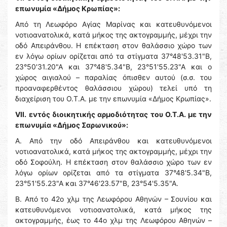
επωνυμία «Δήμος Κρωπίας»:
Από τη Λεωφόρο Αγίας Μαρίνας και κατευθυνόμενοι
νοτιοανατολικά, κατά μήκος της ακτογραμμής, μέχρι την
οδό Απειράνθου. Η επέκταση στον θαλάσσιο χώρο των
εν λόγω ορίων ορίζεται από τα στίγματα 37°48'53.31"Β,
23°50'31.20"Α και 37°48'5.34"Β, 23°51'55.23"Α και ο
χώρος αιγιαλού – παραλίας όπισθεν αυτού (σ.σ. του
προαναφερθέντος θαλάσσιου χώρου) τελεί υπό τη
διαχείριση του Ο.Τ.Α. με την επωνυμία «Δήμος Κρωπίας».
VΙΙ.
εντός διοικητικής αρμοδιότητας του Ο.Τ.Α. με την
επωνυμία «Δήμος Σαρωνικού»:
Α. Από την οδό Απειράνθου και κατευθυνόμενοι
νοτιοανατολικά, κατά μήκος της ακτογραμμής, μέχρι την
οδό Σοφούλη. Η επέκταση στον θαλάσσιο χώρο των εν
λόγω ορίων ορίζεται από τα στίγματα 37°48'5.34"Β,
23°51'55.23"Α και 37°46'23.57"Β, 23°54'5.35"Α.
Β. Από το 42ο χλμ της Λεωφόρου Αθηνών – Σουνίου και
κατευθυνόμενοι νοτιοανατολικά, κατά μήκος της
ακτογραμμής, έως το 44ο χλμ της Λεωφόρου Αθηνών –