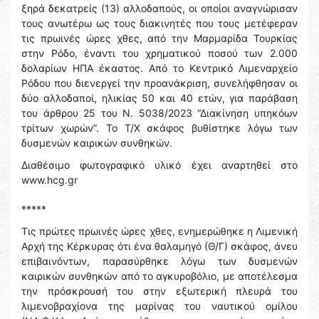
ξηρά δεκατρείς (13) αλλοδαπούς, οι οποίοι αναγνώρισαν
τους ανωτέρω ως τους διακινητές που τους μετέφεραν
τις πρωινές ώρες χθες, από την Μαρμαρίδα Τουρκίας
στην Ρόδο, έναντι του χρηματικού ποσού των 2.000
δολαρίων ΗΠΑ έκαστος. Από το Κεντρικό Λιμεναρχείο
Ρόδου που διενεργεί την προανάκριση, συνελήφθησαν οι
δύο αλλοδαποί, ηλικίας 50 και 40 ετών, για παράβαση
του άρθρου 25 του Ν. 5038/2023 “Διακίνηση υπηκόων
τρίτων χωρών”. Το Τ/Χ σκάφος βυθίστηκε λόγω των
δυσμενών καιρικών συνθηκών.
Διαθέσιμο φωτογραφικό υλικό έχει αναρτηθεί στο
www.hcg.gr
*****
Τις πρώτες πρωινές ώρες χθες, ενημερώθηκε η Λιμενική
Αρχή της Κέρκυρας ότι ένα θαλαμηγό (Θ/Γ) σκάφος, άνευ
επιβαινόντων, παρασύρθηκε λόγω των δυσμενών
καιρικών συνθηκών από το αγκυροβόλιο, με αποτέλεσμα
την πρόσκρουσή του στην εξωτερική πλευρά του
λιμενοβραχίονα της μαρίνας του ναυτικού ομίλου