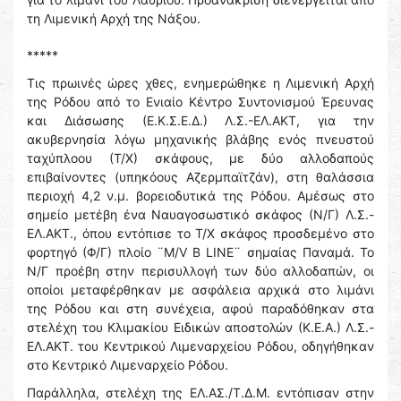
τη Λιμενική Αρχή της Νάξου.
*****
Τις πρωινές ώρες χθες, ενημερώθηκε η Λιμενική Αρχή
της Ρόδου από το Ενιαίο Κέντρο Συντονισμού Έρευνας
και Διάσωσης (Ε.Κ.Σ.Ε.Δ.) Λ.Σ.-ΕΛ.ΑΚΤ, για την
ακυβερνησία λόγω μηχανικής βλάβης ενός πνευστού
ταχύπλοου (Τ/Χ) σκάφους, με δύο αλλοδαπούς
επιβαίνοντες (υπηκόους Αζερμπαϊτζάν), στη θαλάσσια
περιοχή 4,2 ν.μ. βορειοδυτικά της Ρόδου. Αμέσως στο
σημείο μετέβη ένα Ναυαγοσωστικό σκάφος (Ν/Γ) Λ.Σ.-
ΕΛ.ΑΚΤ., όπου εντόπισε το Τ/Χ σκάφος προσδεμένο στο
φορτηγό (Φ/Γ) πλοίο ¨M/V B LINE¨ σημαίας Παναμά. Το
Ν/Γ προέβη στην περισυλλογή των δύο αλλοδαπών, οι
οποίοι μεταφέρθηκαν με ασφάλεια αρχικά στο λιμάνι
της Ρόδου και στη συνέχεια, αφού παραδόθηκαν στα
στελέχη του Κλιμακίου Ειδικών αποστολών (Κ.Ε.Α.) Λ.Σ.-
ΕΛ.ΑΚΤ. του Κεντρικού Λιμεναρχείου Ρόδου, οδηγήθηκαν
στο Κεντρικό Λιμεναρχείο Ρόδου.
Παράλληλα, στελέχη της ΕΛ.ΑΣ./Τ.Δ.Μ. εντόπισαν στην