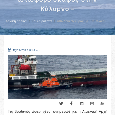
Κάλυμνο –
Αρχική σελίδα
Επικαιρότητα
Απώλεια άγκυρας Ε/Γ-Ο/Γ πλοίου …
17/05/2025 9:48 πμ.
Τις βραδινές ώρες χθες, ενημερώθηκε η Λιμενική Αρχή