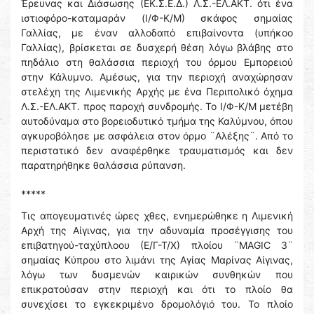
Έρευνας και Διάσωσης (ΕΚ.Σ.Ε.Δ.) Λ.Σ.-ΕΛ.ΑΚΤ. ότι ένα
ιστιοφόρο-καταμαράν (Ι/Φ-Κ/Μ) σκάφος σημαίας
Γαλλίας, με έναν αλλοδαπό επιβαίνοντα (υπήκοο
Γαλλίας), βρίσκεται σε δυσχερή θέση λόγω βλάβης στο
πηδάλιο στη θαλάσσια περιοχή του όρμου Εμπορειού
στην Κάλυμνο. Αμέσως, για την περιοχή αναχώρησαν
στελέχη της Λιμενικής Αρχής με ένα Περιπολικό όχημα
Λ.Σ.-ΕΛ.ΑΚΤ. προς παροχή συνδρομής. Το Ι/Φ-Κ/Μ μετέβη
αυτοδύναμα στο βορειοδυτικό τμήμα της Καλύμνου, όπου
αγκυροβόλησε με ασφάλεια στον όρμο ¨Αλέξης¨. Από το
περιστατικό δεν αναφέρθηκε τραυματισμός και δεν
παρατηρήθηκε θαλάσσια ρύπανση.
*****
Τις απογευματινές ώρες χθες, ενημερώθηκε η Λιμενική
Αρχή της Αίγινας, για την αδυναμία προσέγγισης του
επιβατηγού-ταχύπλοου (Ε/Γ-Τ/Χ) πλοίου ¨MAGIC 3¨
σημαίας Κύπρου στο λιμάνι της Αγίας Μαρίνας Αίγινας,
λόγω των δυσμενών καιρικών συνθηκών που
επικρατούσαν στην περιοχή και ότι το πλοίο θα
συνεχίσει το εγκεκριμένο δρομολόγιό του. Το πλοίο