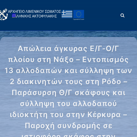
Απώλεια άγκυρας Ε/Γ-Ο/Γ
πλοίου στη Νάξο – Εντοπισμός
13 αλλοδαπών και σύλληψη των
2 διακινητών τους στη Ρόδο –
Παράσυρση Θ/Γ σκάφους και
σύλληψη του αλλοδαπού
ιδιοκτήτη του στην Κέρκυρα –
Παροχή συνδρομής σε
ιστιοφόρο σκάφος στην