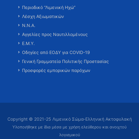
Περιοδικό “Λιμενική Ηχώ”
Λέσχη Αξιωματικών
Ν.Ν.Α.
Αγγελίες προς Ναυτιλλομένους
Ε.Μ.Υ.
Οδηγίες από ΕΟΔΥ για COVID-19
Γενική Γραμματεία Πολιτικής Προστασίας
Προσφορές εμπορικών παρόχων
Copyright © 2021-25 Λιμενικό Σώμα-Ελληνική Ακτοφυλακή
Υλοποιήθηκε με ίδια μέσα με χρήση ελεύθερου και ανοιχτού
λογισμικού