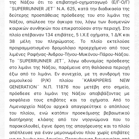
της Νάξου ότι το επιβατηγό-οχηματαγωγό (Ε/Γ-Ο/Γ)
¨SUPERRUNNER JET¨ Ν.Α. 625, κατά την διαδικασία της
δεύτερης προσπάθειας πρόσδεσης του στο λιμάνι της
Νάξου, απώλεσε την άγκυρα του, λόγω των δυσμενών
καιρικών συνθηκών που επικρατούσαν στην περιοχή. Στο
πλοίο επέβαιναν 134 επιβάτες, 5 Ι.Χ.Ε οχήματα, 1 Δ/Κ και
38 μέλη του πληρώματος. Το πλοίο εκτελούσε
προγραμματισμένο δρομολόγιο προερχόμενο από τους
λιμένες Ραφήνας-Άνδρου-Τήνου-Μυκόνου-Πάρου-Νάξου.
Το ¨SUPERRUNNER JET¨, λόγω αδυναμίας πρόσδεσης
στο λιμάνι της Νάξου, παρέμεινε στη θαλάσσια περιοχή
έξω από το λιμάνι. Εν συνεχεία, με τη συνδρομή του
ρυμουλκού (Ρ/Κ) πλοίου ¨KARAPIPERIS NEW
GENERATION¨ Ν.Π. 11876 που μετέβη στο σημείο,
πρόσδεσε στο λιμάνι της Νάξου αποβιβάζοντας με
ασφάλεια τους επιβάτες και τα οχήματα. Από το
Λιμεναρχείο Νάξου αρχικά απαγορεύτηκε ο απόπλους
του πλοίου, ενώ κατόπιν προσκόμισης βεβαιωτικού
διατήρησης κλάσης από τον νηογνώμονα που το
παρακολουθεί, έγινε άρση της απαγόρευσης και το πλοίο
απέπλευσε για έναν μεμονωμένου πλου χωρίς επιβάτες
για το λιμάνι του Λαυρίου. Προανάκριση διενεργείται από