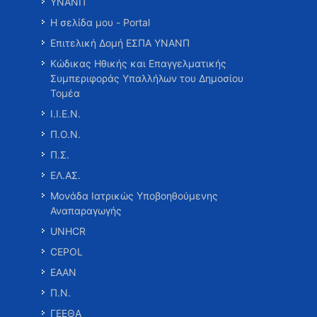
ΥΝΑΝΠ
Η σελίδα μου - Portal
Επιτελική Δομή ΕΣΠΑ ΥΝΑΝΠ
Κώδικας Ηθικής και Επαγγελματικής
Συμπεριφοράς Υπαλλήλων του Δημοσίου
Τομέα
Ι.Ι.Ε.Ν.
Π.Ο.Ν.
Π.Σ.
ΕΛ.ΑΣ.
Μονάδα Ιατρικώς Υποβοηθούμενης
Αναπαραγωγής
UNHCR
CEPOL
ΕΑΑΝ
Π.Ν.
ΓΕΕΘΑ