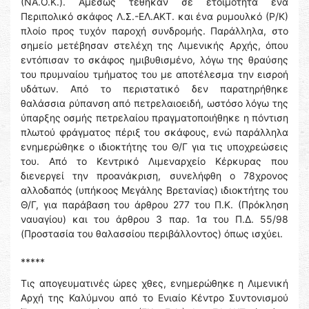
(ΝΑ.Ο.Κ.). Αμέσως τέθηκαν σε ετοιμότητα ένα
Περιπολικό σκάφος Λ.Σ.-ΕΛ.ΑΚΤ. και ένα ρυμουλκό (Ρ/Κ)
πλοίο προς τυχόν παροχή συνδρομής. Παράλληλα, στο
σημείο μετέβησαν στελέχη της Λιμενικής Αρχής, όπου
εντόπισαν το σκάφος ημιβυθισμένο, λόγω της θραύσης
του πρυμναίου τμήματος του με αποτέλεσμα την εισροή
υδάτων. Από το περιστατικό δεν παρατηρήθηκε
θαλάσσια ρύπανση από πετρελαιοειδή, ωστόσο λόγω της
ύπαρξης οσμής πετρελαίου πραγματοποιήθηκε η πόντιση
πλωτού φράγματος πέριξ του σκάφους, ενώ παράλληλα
ενημερώθηκε ο ιδιοκτήτης του Θ/Γ για τις υποχρεώσεις
του. Από το Κεντρικό Λιμεναρχείο Κέρκυρας που
διενεργεί την προανάκριση, συνελήφθη ο 78χρονος
αλλοδαπός (υπήκοος Μεγάλης Βρετανίας) ιδιοκτήτης του
Θ/Γ, για παράβαση του άρθρου 277 του Π.Κ. (Πρόκληση
ναυαγίου) και του άρθρου 3 παρ. 1α του Π.Δ. 55/98
(Προστασία του θαλασσίου περιβάλλοντος) όπως ισχύει.
*****
Τις απογευματινές ώρες χθες, ενημερώθηκε η Λιμενική
Αρχή της Καλύμνου από το Ενιαίο Κέντρο Συντονισμού