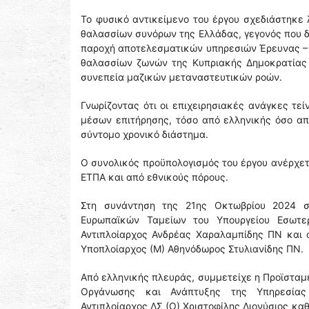
Το φυσικό αντικείμενο του έργου σχεδιάστηκ
θαλασσίων συνόρων της Ελλάδας, γεγονός που δ
παροχή αποτελεσματικών υπηρεσιών Έρευνας – 
θαλασσίων ζωνών της Κυπριακής Δημοκρατίας 
συνεπεία μαζικών μεταναστευτικών ροών.
Γνωρίζοντας ότι οι επιχειρησιακές ανάγκες τε
μέσων επιτήρησης, τόσο από ελληνικής όσο α
σύντομο χρονικό διάστημα.
Ο συνολικός προϋπολογισμός του έργου ανέρχετ
ΕΤΠΑ και από εθνικούς πόρους.
Στη συνάντηση της 21ης Οκτωβρίου 2024 σ
Ευρωπαϊκών Ταμείων του Υπουργείου Εσωτερ
Αντιπλοίαρχος Ανδρέας Χαραλαμπίδης ΠΝ και
Υποπλοίαρχος (Μ) Αθηνόδωρος Στυλιανίδης ΠΝ.
Από ελληνικής πλευράς, συμμετείχε η Προϊστα
Οργάνωσης και Ανάπτυξης της Υπηρεσίας 
Αντιπλοίαρχος ΛΣ (Ο) Χριστοφίλης Διονύσιος κ