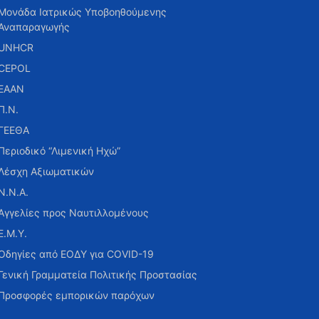
Μονάδα Ιατρικώς Υποβοηθούμενης
Αναπαραγωγής
UNHCR
CEPOL
ΕΑΑΝ
Π.Ν.
ΓΕΕΘΑ
Περιοδικό “Λιμενική Ηχώ”
Λέσχη Αξιωματικών
Ν.Ν.Α.
Αγγελίες προς Ναυτιλλομένους
Ε.Μ.Υ.
Οδηγίες από ΕΟΔΥ για COVID-19
Γενική Γραμματεία Πολιτικής Προστασίας
Προσφορές εμπορικών παρόχων