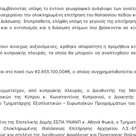
ε λαμβάνοντας υπόψη το έντονο γεωγραφικό ανάγλυφο των ανατο
υσχεραίνει την ολοκληρωμένη επιτήρηση του θαλασσίου πεδίου κ
Διάσωσης. Επιπρόσθετα, ελήφθη υπόψη το γεγονός της επιτήρησ
και ο εντοπισμός και η διάσωση ατόμων που βρίσκονται σε κίν
ίνουν συνεχώς αυξανόμενες, κρίθηκε απαραίτητη η προμήθεια κ
πό κυπριακής πλευράς, τα οποία θα μπορούν να αναπτυχθούν σε
αι στο ποσό των #2.655.100,00#€, ο οποίος συγχρηματοδοτείται 
υμμετείχαν, από κυπριακής πλευράς, ο Διευθυντής της Μο
ικών της Κύπρου κ. Κωνσταντίνος Κυπριανού, ο Διοικητής
 ο Τμηματάρχης Εξοπλιστικών – Ευρωπαϊκών Προγραμμάτων του
μένη της Επιτελικής Δομής ΕΣΠΑ ΥΝΑΝΠ κ. Αθηνά Φωκά, ο Τμημα
Ολοκληρωμένης Θαλάσσιας Επιτήρησης Αρχηγείου Λ.Σ.-ΕΛ
αθώς και στελέχη της Διεύθυνσης Ασφάλειας και Προστασίας Θαλ