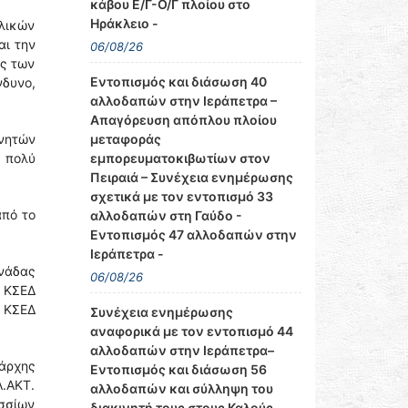
κάβου Ε/Γ-Ο/Γ πλοίου στο
Ηράκλειο -
λικών
αι την
06/08/26
ης των
Εντοπισμός και διάσωση 40
δυνο,
αλλοδαπών στην Ιεράπετρα –
Απαγόρευση απόπλου πλοίου
μεταφοράς
ινητών
εμπορευματοκιβωτίων στον
 πολύ
Πειραιά – Συνέχεια ενημέρωσης
σχετικά με τον εντοπισμό 33
από το
αλλοδαπών στη Γαύδο -
Εντοπισμός 47 αλλοδαπών στην
Ιεράπετρα -
νάδας
06/08/26
 ΚΣΕΔ
 ΚΣΕΔ
Συνέχεια ενημέρωσης
αναφορικά με τον εντοπισμό 44
αλλοδαπών στην Ιεράπετρα–
τάρχης
Εντοπισμός και διάσωση 56
.ΑΚΤ.
αλλοδαπών και σύλληψη του
ασσίων
διακινητή τους στους Καλούς