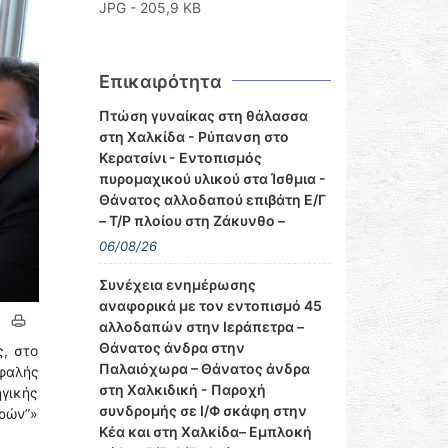
JPG - 205,9 KB
Επικαιρότητα
Πτώση γυναίκας στη θάλασσα
στη Χαλκίδα - Ρύπανση στο
Κερατσίνι - Εντοπισμός
πυρομαχικού υλικού στα Ίσθμια -
Θάνατος αλλοδαπού επιβάτη Ε/Γ
– Τ/Ρ πλοίου στη Ζάκυνθο –
06/08/26
Συνέχεια ενημέρωσης
αναφορικά με τον εντοπισμό 45
αλλοδαπών στην Ιεράπετρα –
Θάνατος άνδρα στην
, στο
Παλαιόχωρα – Θάνατος άνδρα
σφαλής
στη Χαλκιδική - Παροχή
ηγικής
συνδρομής σε Ι/Φ σκάφη στην
ωρών”»
Κέα και στη Χαλκίδα– Εμπλοκή