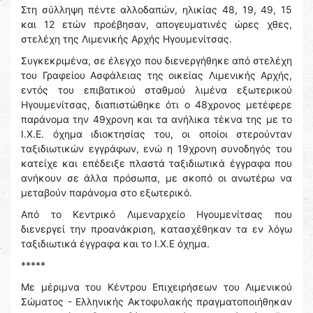
Στη σύλληψη πέντε αλλοδαπών, ηλικίας 48, 19, 49, 15
και 12 ετών προέβησαν, απογευματινές ώρες χθες,
στελέχη της Λιμενικής Αρχής Ηγουμενίτσας.
Συγκεκριμένα, σε έλεγχο που διενεργήθηκε από στελέχη
του Γραφείου Ασφάλειας της οικείας Λιμενικής Αρχής,
εντός του επιβατικού σταθμού λιμένα εξωτερικού
Ηγουμενίτσας, διαπιστώθηκε ότι ο 48χρονος μετέφερε
παράνομα την 49χρονη και τα ανήλικα τέκνα της με το
Ι.Χ.Ε. όχημα ιδιοκτησίας του, οι οποίοι στερούνταν
ταξιδιωτικών εγγράφων, ενώ η 19χρονη συνοδηγός του
κατείχε και επέδειξε πλαστά ταξιδιωτικά έγγραφα που
ανήκουν σε άλλα πρόσωπα, με σκοπό οι ανωτέρω να
μεταβούν παράνομα στο εξωτερικό.
Από το Κεντρικό Λιμεναρχείο Ηγουμενίτσας που
διενεργεί την προανάκριση, κατασχέθηκαν τα εν λόγω
ταξιδιωτικά έγγραφα και το Ι.Χ.Ε όχημα.
*****
Με μέριμνα του Κέντρου Επιχειρήσεων του Λιμενικού
Σώματος - Ελληνικής Ακτοφυλακής πραγματοποιήθηκαν