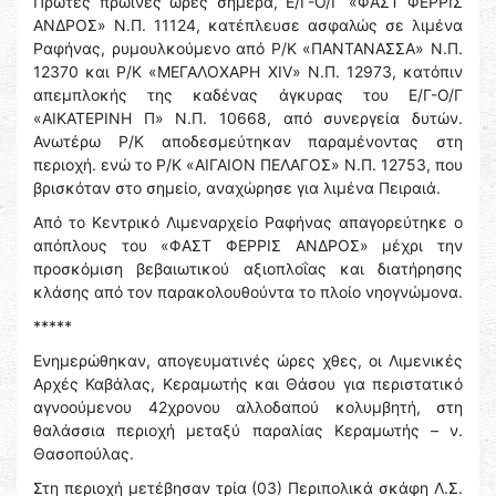
Πρώτες πρωινές ώρες σήμερα, Ε/Γ-Ο/Γ «ΦΑΣΤ ΦΕΡΡΙΣ
ΑΝΔΡΟΣ» Ν.Π. 11124, κατέπλευσε ασφαλώς σε λιμένα
Ραφήνας, ρυμουλκούμενο από Ρ/Κ «ΠΑΝΤΑΝΑΣΣΑ» Ν.Π.
12370 και Ρ/Κ «ΜΕΓΑΛΟΧΑΡΗ XIV» Ν.Π. 12973, κατόπιν
απεμπλοκής της καδένας άγκυρας του Ε/Γ-Ο/Γ
«ΑΙΚΑΤΕΡΙΝΗ Π» Ν.Π. 10668, από συνεργεία δυτών.
Ανωτέρω Ρ/Κ αποδεσμεύτηκαν παραμένοντας στη
περιοχή. ενώ το Ρ/Κ «ΑΙΓΑΙΟΝ ΠΕΛΑΓΟΣ» Ν.Π. 12753, που
βρισκόταν στο σημείο, αναχώρησε για λιμένα Πειραιά.
Από το Κεντρικό Λιμεναρχείο Ραφήνας απαγορεύτηκε ο
απόπλους του «ΦΑΣΤ ΦΕΡΡΙΣ ΑΝΔΡΟΣ» μέχρι την
προσκόμιση βεβαιωτικού αξιοπλοΐας και διατήρησης
κλάσης από τον παρακολουθούντα το πλοίο νηογνώμονα.
*****
Ενημερώθηκαν, απογευματινές ώρες χθες, οι Λιμενικές
Αρχές Καβάλας, Κεραμωτής και Θάσου για περιστατικό
αγνοούμενου 42χρονου αλλοδαπού κολυμβητή, στη
θαλάσσια περιοχή μεταξύ παραλίας Κεραμωτής – ν.
Θασοπούλας.
Στη περιοχή μετέβησαν τρία (03) Περιπολικά σκάφη Λ.Σ.