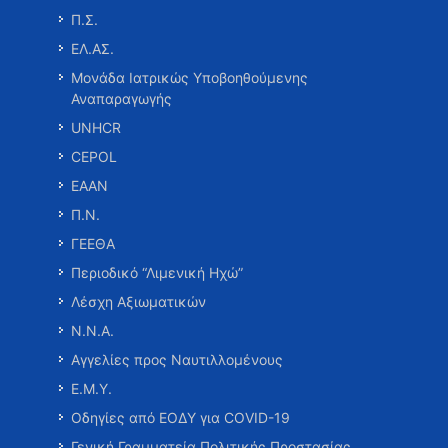
Π.Σ.
ΕΛ.ΑΣ.
Μονάδα Ιατρικώς Υποβοηθούμενης
Αναπαραγωγής
UNHCR
CEPOL
ΕΑΑΝ
Π.Ν.
ΓΕΕΘΑ
Περιοδικό “Λιμενική Ηχώ”
Λέσχη Αξιωματικών
Ν.Ν.Α.
Αγγελίες προς Ναυτιλλομένους
Ε.Μ.Υ.
Οδηγίες από ΕΟΔΥ για COVID-19
Γενική Γραμματεία Πολιτικής Προστασίας