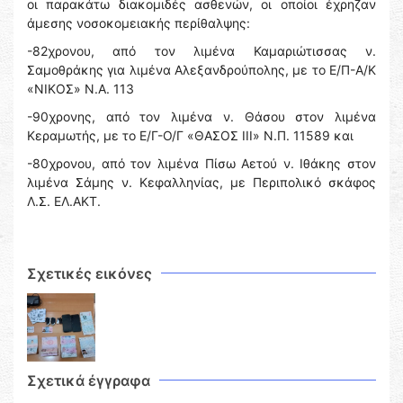
οι παρακάτω διακομιδές ασθενών, οι οποίοι έχρηζαν
άμεσης νοσοκομειακής περίθαλψης:
-82χρονου, από τον λιμένα Καμαριώτισσας ν.
Σαμοθράκης για λιμένα Αλεξανδρούπολης, με το Ε/Π-Α/Κ
«ΝΙΚΟΣ» Ν.Α. 113
-90χρονης, από τον λιμένα ν. Θάσου στον λιμένα
Κεραμωτής, με το Ε/Γ-Ο/Γ «ΘΑΣΟΣ ΙΙΙ» Ν.Π. 11589 και
-80χρονου, από τον λιμένα Πίσω Αετού ν. Ιθάκης στον
λιμένα Σάμης ν. Κεφαλληνίας, με Περιπολικό σκάφος
Λ.Σ. ΕΛ.ΑΚΤ.
Σχετικές εικόνες
Σχετικά έγγραφα