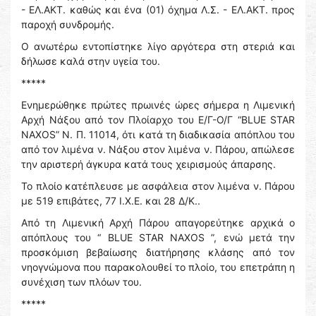
- ΕΛ.ΑΚΤ. καθώς και ένα (01) όχημα Λ.Σ. - ΕΛ.ΑΚΤ. προς
παροχή συνδρομής.
Ο ανωτέρω εντοπίστηκε λίγο αργότερα στη στεριά και
δήλωσε καλά στην υγεία του.
*****
Ενημερώθηκε πρώτες πρωινές ώρες σήμερα η Λιμενική
Αρχή Νάξου από τον Πλοίαρχο του Ε/Γ-Ο/Γ “BLUE STAR
NAXOS” N. Π. 11014, ότι κατά τη διαδικασία απόπλου του
από τον λιμένα ν. Νάξου στον λιμένα ν. Πάρου, απώλεσε
την αριστερή άγκυρα κατά τους χειρισμούς άπαρσης.
Το πλοίο κατέπλευσε με ασφάλεια στον λιμένα ν. Πάρου
με 519 επιβάτες, 77 Ι.Χ.Ε. και 28 Δ/Κ..
Από τη Λιμενική Αρχή Πάρου απαγορεύτηκε αρχικά ο
απόπλους του “ BLUE STAR NAXOS ”, ενώ μετά την
προσκόμιση βεβαίωσης διατήρησης κλάσης από τον
νηογνώμονα που παρακολουθεί το πλοίο, του επετράπη η
συνέχιση των πλόων του.
*****