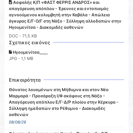
Ασφαλής Κ/Π «ΦΑΣΤ ΦΕΡΡΙΣ ΑΝΔΡΟΣ» και
απαγόρευση απόπλου - Έρευνες και εντοπισμός
αγνοούμενου κολυμβητή στην Καβάλα - Απώλεια
άγκυρας Ε/Γ-Ο/Γ στη Νάξο - Σύλληψη αλλοδαπών στην
Ηγουμενίτσα - Διακομιδές ασθενών
DOC
- 71,5 KB
Σχετικες εικόνες
Ηγουμενίτσα____
JPG - 1,1 MB
Επικαιρότητα
Θάνατος λουομένων στη Μήθυμνα και στον Νέο
Μαρμαρά - Προσάραξη Ι/Φ σκάφους στη Νάξο -
Απαγόρευση απόπλου Ε/Γ-Δ/Ρ πλοίου στην Κέρκυρα -
Σύλληψη ημεδαπών στο Ρέθυμνο - Διακομιδές
ασθενών
08/08/26