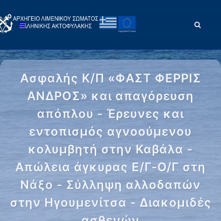
Ασφαλής Κ/Π «ΦΑΣΤ ΦΕΡΡΙΣ
ΑΝΔΡΟΣ» και απαγόρευση
απόπλου - Έρευνες και
εντοπισμός αγνοούμενου
κολυμβητή στην Καβάλα -
Απώλεια άγκυρας Ε/Γ-Ο/Γ στη
Νάξο - Σύλληψη αλλοδαπών
στην Ηγουμενίτσα - Διακομιδές
ασθενών