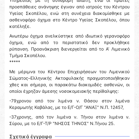
Υπηρεσίας με τη συνδρομή ιδιώτη, ενώ οι πρώτες
προσπάθειες ανάνηψης έγιναν από ιατρούς του Κέντρου
Υγείας Σκοπέλου, ενώ στη συνέχεια διακομίσθηκε με
ασθενοφόρο όχημα στο Κέντρο Υγείας Σκοπέλου, όπου
κατέληξε.
Ανωτέρω όχημα ανελκύστηκε από ιδιωτικό γερανοφόρο
όχημα, ενώ από το περιστατικό δεν προκλήθηκε
ρύπανση. Προανάκριση διενεργείται από το Α’ Λιμενικό
Τμήμα Σκοπέλου.
*****
Με μέριμνα του Κέντρου Επιχειρήσεων του Λιμενικού
Σώματος–Ελληνικής Ακτοφυλακής πραγματοποιήθηκαν
χθες και σήμερα, οι παρακάτω διακομιδές ασθενών, οι
οποίοι έχρηζαν άμεσης νοσοκομειακής περίθαλψης:
-79χρονου από τον λιμένα ν. Θάσου στον λιμένα
Κεραμωτής Καβάλας, με το Ε/Γ-Ο/Γ "ΑΝΑΞ" Ν.Π. 12457,
-37χρονης, από τον λιμένα ν. Τήνου στον λιμένα ν.
Σύρου, με το Ε/Γ-Τ/Ρ "ΝΗΣΟΣ ΤΗΝΟΣ" Ν.Τἠνου 25.
Σχετικά έγγραφα