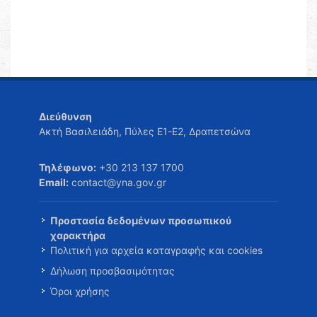
Διεύθυνση
Ακτή Βασιλειάδη, Πύλες Ε1-Ε2, Δραπετσώνα
Τηλέφωνο:
+30 213 137 1700
Email:
contact@yna.gov.gr
Προστασία δεδομένων προσωπικού
χαρακτήρα
Πολιτική για αρχεία καταγραφής και cookies
Δήλωση προσβασιμότητας
Όροι χρήσης