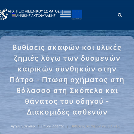
Βυθίσεις σκαφών και υλικές
ζημιές λόγω των δυσμενών
καιρικών συνθηκών στην
Πάτρα - Πτώση οχήματος στη
θάλασσα στη Σκόπελο και
θάνατος του οδηγού -
Διακομιδές ασθενών
Αρχική σελίδα
Επικαιρότητα
Βυθίσεις σκαφών και υλικές …