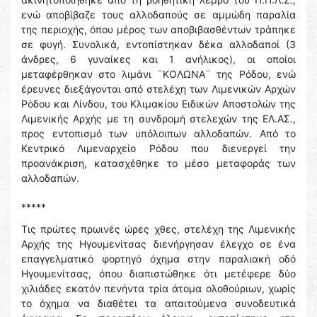
ενώ αποβίβαζε τους αλλοδαπούς σε αμμώδη παραλία
της περιοχής, όπου μέρος των αποβιβασθέντων τράπηκε
σε φυγή. Συνολικά, εντοπίστηκαν δέκα αλλοδαποί (3
άνδρες, 6 γυναίκες και 1 ανήλικος), οι οποίοι
μεταφέρθηκαν στο λιμάνι ¨ΚΟΛΩΝΑ¨ της Ρόδου, ενώ
έρευνες διεξάγονται από στελέχη των Λιμενικών Αρχών
Ρόδου και Λίνδου, του Κλιμακίου Ειδικών Αποστολών της
Λιμενικής Αρχής με τη συνδρομή στελεχών της ΕΛ.ΑΣ.,
προς εντοπισμό των υπόλοιπων αλλοδαπών. Από το
Κεντρικό Λιμεναρχείο Ρόδου που διενεργεί την
προανάκριση, κατασχέθηκε το μέσο μεταφοράς των
αλλοδαπών.
*****
Τις πρώτες πρωινές ώρες χθες, στελέχη της Λιμενικής
Αρχής της Ηγουμενίτσας διενήργησαν έλεγχο σε ένα
επαγγελματικό φορτηγό όχημα στην παραλιακή οδό
Ηγουμενίτσας, όπου διαπιστώθηκε ότι μετέφερε δύο
χιλιάδες εκατόν πενήντα τρία άτομα ολοθούριων, χωρίς
το όχημα να διαθέτει τα απαιτούμενα συνοδευτικά