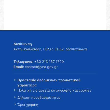
Διεύθυνση
Ακτή Βασιλειάδη, Πύλες Ε1-Ε2, Δραπετσώνα
Τηλέφωνο:
+30 213 137 1700
Email:
contact@yna.gov.gr
Προστασία δεδομένων προσωπικού
χαρακτήρα
Πολιτική για αρχεία καταγραφής και cookies
Δήλωση προσβασιμότητας
Όροι χρήσης