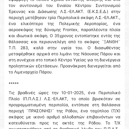
τον συντονισμό του Ενιαίου Κέντρου Συντονισμού
Έρευνας και Διάσωσης Λ.Σ.-ΕΛ.ΑΚΤ. (Ε.Κ.Σ.Ε.Δ.) στην
περιοχή μετέβησαν τρία Περιπολικά σκάφη Λ.Σ.-ΕΛ.ΑΚΤ.,
ένα ελικόπτερο της Πολεμικής Αεροπορίας, ένα
αεροσκάφος της δύναμης Frontex, παραπλέοντα πλοία
και ιδιωτικά σκάφη. Ο 35χρονος εντοπίστηκε εντός της
θάλασσας και περισυνελέγη από το σκάφος ¨ΞΑΝΘΗ¨
Τ.Π. 283, καλά στην υγεία του. Ο διασωθέντας
μεταφέρθηκε αρχικά στο λιμάνι της Νάουσας Πάρου και
στη συνέχεια στο τοπικό Κέντρο Υγείας για τη διενέργεια
προληπτικών εξετάσεων. Προανάκριση διενεργείται από
το Λιμεναρχείο Πάρου.
*****
Τις βραδινές ώρες την 10-01-2025, ένα Περιπολικό
Πλοίο (Π.Π.Λ.Σ.) Λ.Σ.-ΕΛ.ΑΚΤ, το οποίο βρισκόταν σε
προγραμματισμένη περιπολία, εντόπισε στη θαλάσσια
περιοχή ¨ΠΡΑΣΟΝΗΣΙ¨ της Ρόδου, ένα ταχύπλοο (Τ/Χ)
σκάφος με ικανό αριθμό αλλοδαπών επιβαινόντων να
κατευθύνεται προς τις ακτές της Ρόδου. Το Τ/Χ
ακινητοποιήθηκε από τη βοηθητική λέμβο του Π.Π.Λ.Σ.,