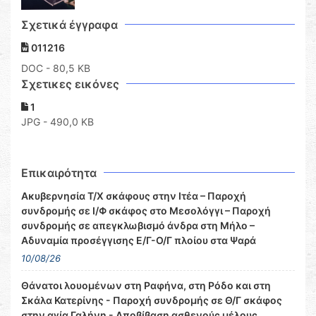
Σχετικά έγγραφα
011216
DOC
- 80,5 KB
Σχετικες εικόνες
1
JPG - 490,0 KB
Επικαιρότητα
Ακυβερνησία Τ/Χ σκάφους στην Ιτέα – Παροχή
συνδρομής σε Ι/Φ σκάφος στο Μεσολόγγι – Παροχή
συνδρομής σε απεγκλωβισμό άνδρα στη Μήλο –
Αδυναμία προσέγγισης Ε/Γ-Ο/Γ πλοίου στα Ψαρά
10/08/26
Θάνατοι λουομένων στη Ραφήνα, στη Ρόδο και στη
Σκάλα Κατερίνης - Παροχή συνδρομής σε Θ/Γ σκάφος
στην αγία Γαλήνη - Αποβίβαση ασθενούς μέλους