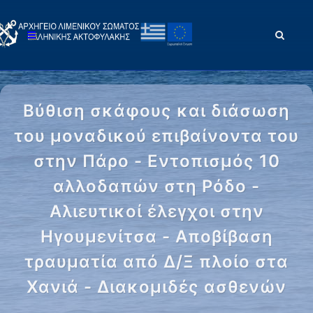
Βύθιση σκάφους και διάσωση
του μοναδικού επιβαίνοντα του
στην Πάρο - Εντοπισμός 10
αλλοδαπών στη Ρόδο -
Αλιευτικοί έλεγχοι στην
Ηγουμενίτσα - Αποβίβαση
τραυματία από Δ/Ξ πλοίο στα
Χανιά - Διακομιδές ασθενών