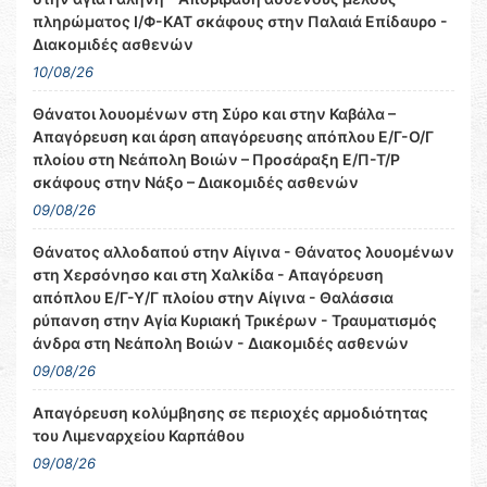
πληρώματος Ι/Φ-ΚΑΤ σκάφους στην Παλαιά Επίδαυρο -
Διακομιδές ασθενών
10/08/26
Θάνατοι λουομένων στη Σύρο και στην Καβάλα –
Απαγόρευση και άρση απαγόρευσης απόπλου Ε/Γ-Ο/Γ
πλοίου στη Νεάπολη Βοιών – Προσάραξη Ε/Π-Τ/Ρ
σκάφους στην Νάξο – Διακομιδές ασθενών
09/08/26
Θάνατος αλλοδαπού στην Αίγινα - Θάνατος λουομένων
στη Χερσόνησο και στη Χαλκίδα - Απαγόρευση
απόπλου Ε/Γ-Υ/Γ πλοίου στην Αίγινα - Θαλάσσια
ρύπανση στην Αγία Κυριακή Τρικέρων - Τραυματισμός
άνδρα στη Νεάπολη Βοιών - Διακομιδές ασθενών
09/08/26
Απαγόρευση κολύμβησης σε περιοχές αρμοδιότητας
του Λιμεναρχείου Καρπάθου
09/08/26