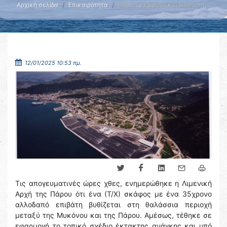
Αρχική σελίδα
Επικαιρότητα
Βύθιση σκάφους και διάσωση …
12/01/2025 10:53 πμ.
Τις απογευματινές ώρες χθες, ενημερώθηκε η Λιμενική
Αρχή της Πάρου ότι ένα (Τ/Χ) σκάφος με ένα 35χρονο
αλλοδαπό επιβάτη βυθίζεται στη θαλάσσια περιοχή
μεταξύ της Μυκόνου και της Πάρου. Αμέσως, τέθηκε σε
εφαρμογή το τοπικό σχέδιο έκτακτης ανάγκης και υπό