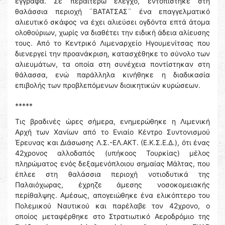
έγγραφα. Σε περαιτέρω έλεγχο, εντοπίστηκε στη
θαλάσσια περιοχή ¨ΒΑΤΑΤΣΑΣ¨ ένα επαγγελματικό
αλιευτικό σκάφος να έχει αλιεύσει ογδόντα επτά άτομα
ολοθούριων, χωρίς να διαθέτει την ειδική άδεια αλίευσης
τους. Από το Κεντρικό Λιμεναρχείο Ηγουμενίτσας που
διενεργεί την προανάκριση, κατασχέθηκε το σύνολο των
αλιευμάτων, τα οποία στη συνέχεια ποντίστηκαν στη
θάλασσα, ενώ παράλληλα κινήθηκε η διαδικασία
επιβολής των προβλεπόμενων διοικητικών κυρώσεων.
*****
Τις βραδινές ώρες σήμερα, ενημερώθηκε η Λιμενική
Αρχή των Χανίων από το Ενιαίο Κέντρο Συντονισμού
Έρευνας και Διάσωσης Λ.Σ.-ΕΛ.ΑΚΤ. (Ε.Κ.Σ.Ε.Δ.), ότι ένας
42χρονος αλλοδαπός (υπήκοος Τουρκίας) μέλος
πληρώματος ενός δεξαμενόπλοιου σημαίας Μάλτας, που
έπλεε στη θαλάσσια περιοχή νοτιοδυτικά της
Παλαιόχωρας, έχρηζε άμεσης νοσοκομειακής
περίθαλψης. Αμέσως, απογειώθηκε ένα ελικόπτερο του
Πολεμικού Ναυτικού και παρέλαβε τον 42χρονο, ο
οποίος μεταφέρθηκε στο Στρατιωτικό Αεροδρόμιο της