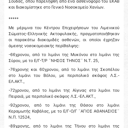
Σούδας, όπου παρελήφθη από ένα ασθενοφόρο του ΕΚΑΒ
και διακομίστηκε στο Γενικό Νοσοκομείο Χανίων.
*****
Με μέριμνα του Κέντρου Επιχειρήσεων του Λιμενικού
Σώματος-Ελληνικής Ακτοφυλακής, πραγματοποιήθηκαν
οι παρακάτω διακομιδές ασθενών, οι οποίοι έχρηζαν
άμεσης νοσοκομειακής περίθαλψης:
-66χρονου, από το λιμάνι της Μυκόνου στο λιμάνι της
Σύρου, με το Ε/Γ-Τ/Ρ ¨ΝΗΣΟΣ ΤΗΝΟΣ¨ Ν.Τ. 25,
-76χρονης και 60χρονου, από το λιμάνι της Σκοπέλου
στο λιμάνι του Βόλου, με περιπολικό σκάφος Λ.Σ.-
ΕΛ.ΑΚΤ.,
-72χρονου, από το λιμάνι της Αίγινας στο λιμάνι του
Πειραιά, με περιπολικό σκάφος Λ.Σ.-ΕΛ.ΑΚΤ.,
-92χρονου, από το λιμάνι της Θάσου στο λιμάνι
Κεραμωτής Καβάλας, με το Ε/Γ-Ο/Γ ¨ΑΓΙΟΣ ΑΘΑΝΑΣΙΟΣ¨
Ν.Π. 12524,
-89χρονης, από το λιμάνι της Τήνου στο λιμάνι της