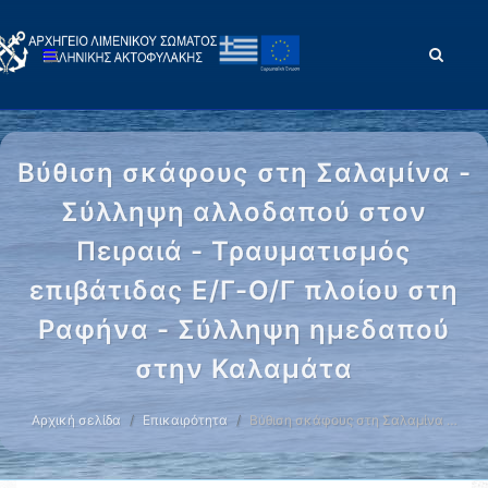
Βύθιση σκάφους στη Σαλαμίνα -
Σύλληψη αλλοδαπού στον
Πειραιά - Τραυματισμός
επιβάτιδας Ε/Γ-Ο/Γ πλοίου στη
Ραφήνα - Σύλληψη ημεδαπού
στην Καλαμάτα
Αρχική σελίδα
Επικαιρότητα
Βύθιση σκάφους στη Σαλαμίνα …