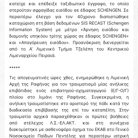
κατείχε και επέδειξε ταξιδιωτικό έγγραφο, το οποίο
στερούταν σφραγίδας εισόδου σε έδαφος SCHENGEN. Σε
περαιτέρω έλεγχο για τον 40χρονο διαπιστώθηκε
καταχώριση στη βάση δεδομένων SIS RECAST (Schengen
Information System) με μέτρο «Άρνηση εισόδου και
διαμονής υπηκόου τρίτης χώρας σε έδαφος SCHENGEN»
και «Απαγόρευση εισόδου». Προανάκριση διενεργείται
από το Α’ Λιμενικό Τμήμα Τζελέπη του Κεντρικού
Λιμεναρχείου Πειραιά.
*****
Τις απογευματινές ώρες χθες, ενημερώθηκε η Λιμενική
Αρχή της Ραφήνας για τον τραυματισμό μίας ανήλικης
επιβάτιδας ενός επιβατηγού-οχηματαγωγού (Ε/Γ-Ο/Γ)
πλοίου στο λιμάνι της Ραφήνας. Συγκεκριμένα, η
ανήλικη τραυματίστηκε στο αριστερό της πόδι κατά την
διαδικασία επιβίβασής της επί του καταπέλτη. Στην
τραυματία αρχικά παρασχέθηκαν οι πρώτες βοήθειες
από στέλεχος Λ.Σ.-ΕΛ.ΑΚΤ. και στη συνέχεια
διακομίστηκε με ασθενοφόρο όχημα του ΕΚΑΒ στο Γενικό
Νοσοκομείο Παίδων Πεντέλης για περαιτέρω ιατρική