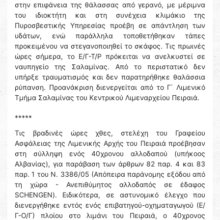
στην επιφάνεια της θάλασσας από γερανό, με μέριμνα
του ιδιοκτήτη και στη συνέχεια κλιμάκιο της
Πυροσβεστικής Υπηρεσίας προέβη σε απάντληση των
υδάτων, ενώ παράλληλα τοποθετήθηκαν τάπες
προκειμένου να στεγανοποιηθεί το σκάφος. Τις πρωινές
ώρες σήμερα, το Ε/Γ-Τ/Ρ πρόκειται να ανελκυστεί σε
ναυπηγείο της Σαλαμίνας. Από το περιστατικό δεν
υπήρξε τραυματισμός και δεν παρατηρήθηκε θαλάσσια
ρύπανση. Προανάκριση διενεργείται από το Γ΄ Λιμενικό
Τμήμα Σαλαμίνας του Κεντρικού Λιμεναρχείου Πειραιά.
*****
Τις βραδινές ώρες χθες, στελέχη του Γραφείου
Ασφάλειας της Λιμενικής Αρχής του Πειραιά προέβησαν
στη σύλληψη ενός 40χρονου αλλοδαπού (υπήκοος
Αλβανίας), για παράβαση των άρθρων 82 παρ. 4 και 83
παρ. 1 του Ν. 3386/05 (Απόπειρα παράνομης εξόδου από
τη χώρα - Ανεπιθύμητος αλλοδαπός σε έδαφος
SCHENGEN). Ειδικότερα, σε αστυνομικό έλεγχο που
διενεργήθηκε εντός ενός επιβατηγού-οχηματαγωγού (Ε/
Γ-Ο/Γ) πλοίου στο λιμάνι του Πειραιά, ο 40χρονος