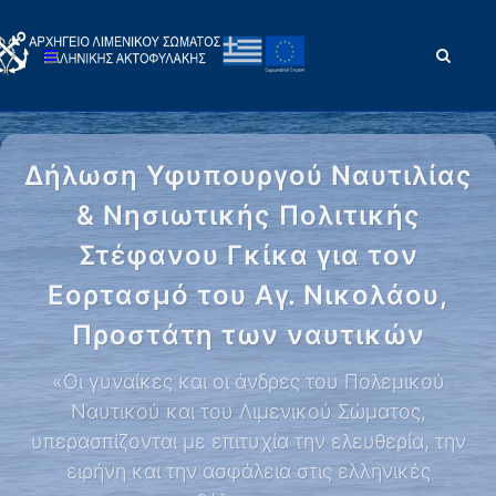
Δήλωση Υφυπουργού Ναυτιλίας
& Νησιωτικής Πολιτικής
Στέφανου Γκίκα για τον
Εορτασμό του Αγ. Νικολάου,
Προστάτη των ναυτικών
«Οι γυναίκες και οι άνδρες του Πολεμικού
Ναυτικού και του Λιμενικού Σώματος,
υπερασπίζονται με επιτυχία την ελευθερία, την
ειρήνη και την ασφάλεια στις ελληνικές