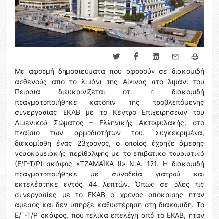
Με αφορμή δημοσιεύματα που αφορούν σε διακομιδή
ασθενούς από το λιμάνι της Αίγινας στο λιμάνι του
Πειραιά διευκρινίζεται ότι η διακομιδή
πραγματοποιήθηκε κατόπιν της προβλεπόμενης
συνεργασίας ΕΚΑΒ με το Κέντρο Επιχειρήσεων του
Λιμενικού Σώματος – Ελληνικής Ακτοφυλακής, στο
πλαίσιο των αρμοδιοτήτων του. Συγκεκριμένα,
διεκομίσθη ένας 23χρονος, ο οποίος έχρηζε άμεσης
νοσοκομειακής περίθαλψης με το επιβατικό τουριστικό
(Ε/Γ-Τ/Ρ) σκάφος «ΤΖΑΜΑΪΚΑ ΙΙ» Ν.Α. 171. Η διακομιδή
πραγματοποιήθηκε με συνοδεία γιατρού και
εκτελέστηκε εντός 44 λεπτών. Όπως σε όλες τις
συνεργασίες με το ΕΚΑΒ ο χρόνος απόκρισης ήταν
άμεσος και δεν υπήρξε καθυστέρηση στη διακομιδή. Το
Ε/Γ-Τ/Ρ σκάφος, που τελικά επελέγη από το ΕΚΑΒ, ήταν