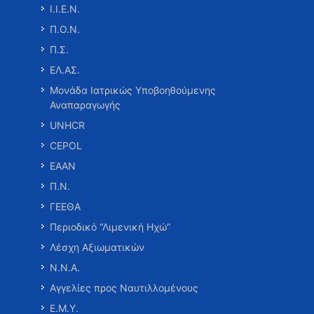
Ι.Ι.Ε.Ν.
Π.Ο.Ν.
Π.Σ.
ΕΛ.ΑΣ.
Μονάδα Ιατρικώς Υποβοηθούμενης
Αναπαραγωγής
UNHCR
CEPOL
ΕΑΑΝ
Π.Ν.
ΓΕΕΘΑ
Περιοδικό “Λιμενική Ηχώ”
Λέσχη Αξιωματικών
Ν.Ν.Α.
Αγγελίες προς Ναυτιλλομένους
Ε.Μ.Υ.