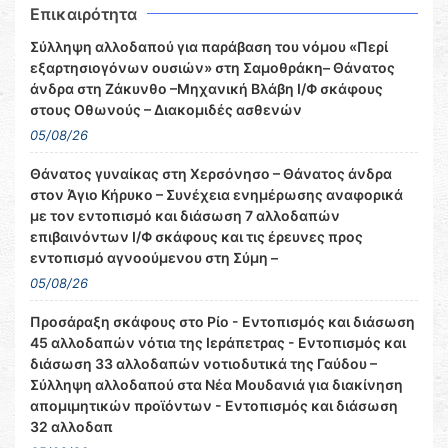
Επικαιρότητα
Σύλληψη αλλοδαπού για παράβαση του νόμου «Περί
εξαρτησιογόνων ουσιών» στη Σαμοθράκη– Θάνατος
άνδρα στη Ζάκυνθο –Μηχανική Βλάβη Ι/Φ σκάφους
στους Οθωνούς – Διακομιδές ασθενών
05/08/26
Θάνατος γυναίκας στη Χερσόνησο – Θάνατος άνδρα
στον Άγιο Κήρυκο – Συνέχεια ενημέρωσης αναφορικά
με τον εντοπισμό και διάσωση 7 αλλοδαπών
επιβαινόντων Ι/Φ σκάφους και τις έρευνες προς
εντοπισμό αγνοούμενου στη Σύμη –
05/08/26
Προσάραξη σκάφους στο Ρίο - Εντοπισμός και διάσωση
45 αλλοδαπών νότια της Ιεράπετρας - Εντοπισμός και
διάσωση 33 αλλοδαπών νοτιοδυτικά της Γαύδου –
Σύλληψη αλλοδαπού στα Νέα Μουδανιά για διακίνηση
απομιμητικών προϊόντων - Εντοπισμός και διάσωση
32 αλλοδαπ