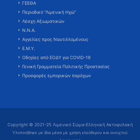
ΓΕΕΘΑ
Περιοδικό “Λιμενική Ηχώ”
Λέσχη Αξιωματικών
Ν.Ν.Α.
Αγγελίες προς Ναυτιλλομένους
Ε.Μ.Υ.
Οδηγίες από ΕΟΔΥ για COVID-19
Γενική Γραμματεία Πολιτικής Προστασίας
Προσφορές εμπορικών παρόχων
Copyright © 2021-25 Λιμενικό Σώμα-Ελληνική Ακτοφυλακή
Υλοποιήθηκε με ίδια μέσα με χρήση ελεύθερου και ανοιχτού