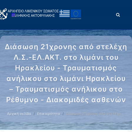
Διάσωση 21χρονης από στελέχη
Λ.Σ.-ΕΛ.ΑΚΤ. στο λιμάνι του
Ηρακλείου - Τραυματισμός
ανήλικου στο λιμάνι Ηρακλείου
– Τραυματισμός ανήλικου στο
Ρέθυμνο - Διακομιδές ασθενών
Αρχική σελίδα
Επικαιρότητα
Διάσωση 21χρονης από στελέχη …