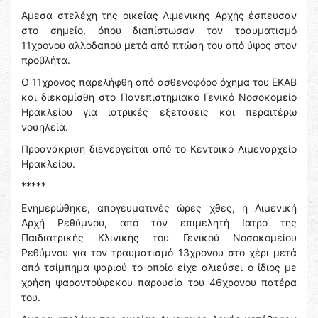
Άμεσα στελέχη της οικείας Λιμενικής Αρχής έσπευσαν
στο σημείο, όπου διαπίστωσαν τον τραυματισμό
11χρονου αλλοδαπού μετά από πτώση του από ύψος στον
προβλήτα.
Ο 11χρονος παρελήφθη από ασθενοφόρο όχημα του ΕΚΑΒ
και διεκομίσθη στο Πανεπιστημιακό Γενικό Νοσοκομείο
Ηρακλείου για ιατρικές εξετάσεις και περαιτέρω
νοσηλεία.
Προανάκριση διενεργείται από το Κεντρικό Λιμεναρχείο
Ηρακλείου.
*****
Ενημερώθηκε, απογευματινές ώρες χθες, η Λιμενική
Αρχή Ρεθύμνου, από τον επιμελητή Ιατρό της
Παιδιατρικής Κλινικής του Γενικού Νοσοκομείου
Ρεθύμνου για τον τραυματισμό 13χρονου στο χέρι μετά
από τσίμπημα ψαριού το οποίο είχε αλιεύσει ο ίδιος με
χρήση ψαροντούφεκου παρουσία του 46χρονου πατέρα
του.