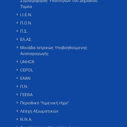
Συμπεριφοράς Υπαλλήλων του Δημοσίου
Τομέα
Ι.Ι.Ε.Ν.
Π.Ο.Ν.
Π.Σ.
ΕΛ.ΑΣ.
Μονάδα Ιατρικώς Υποβοηθούμενης
Αναπαραγωγής
UNHCR
CEPOL
ΕΑΑΝ
Π.Ν.
ΓΕΕΘΑ
Περιοδικό “Λιμενική Ηχώ”
Λέσχη Αξιωματικών
Ν.Ν.Α.