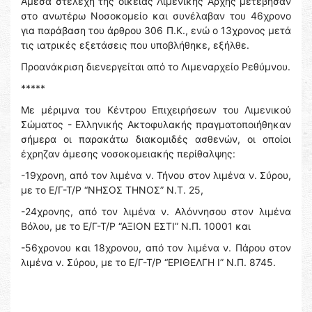
Άμεσα στελέχη της οικείας Λιμενικής Αρχής μετέβησαν
στο ανωτέρω Νοσοκομείο και συνέλαβαν του 46χρονο
για παράβαση του άρθρου 306 Π.Κ., ενώ ο 13χρονος μετά
τις ιατρικές εξετάσεις που υποβλήθηκε, εξήλθε.
Προανάκριση διενεργείται από το Λιμεναρχείο Ρεθύμνου.
*****
Με μέριμνα του Κέντρου Επιχειρήσεων του Λιμενικού
Σώματος - Ελληνικής Ακτοφυλακής πραγματοποιήθηκαν
σήμερα οι παρακάτω διακομιδές ασθενών, οι οποίοι
έχρηζαν άμεσης νοσοκομειακής περίθαλψης:
-19χρονη, από τον λιμένα ν. Τήνου στον λιμένα ν. Σύρου,
με το Ε/Γ-Τ/Ρ “ΝΗΣΟΣ ΤΗΝΟΣ” N.Τ. 25,
-24χρονης, από τον λιμένα ν. Αλόννησου στον λιμένα
Βόλου, με το Ε/Γ-Τ/Ρ “ΑΞΙΟΝ ΕΣΤΙ” N.Π. 10001 και
-56χρονου και 18χρονου, από τον λιμένα ν. Πάρου στον
λιμένα ν. Σύρου, με το Ε/Γ-Τ/Ρ “ΕΡΙΘΕΛΓΗ Ι” N.Π. 8745.