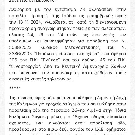
Αναφορικά με τον εντοπισμό 73 αλλοδαπών στην
παραλία ¨Τρυπητή¨ της Γαύδου τις μεσημβρινές ώρες
την 13-11-2024, γνωρίζεται ότι κατά τη διενεργούμενη
προανάκριση αναγνωρίστηκαν τρείς εκ των αλλοδαπών,
ηλικίας 24, 29 και 24 ετών, ως διακινητές των
υπολοίπων και συνελήφθησαν για παράβαση του Ν.
5038/2023 “Κώδικας Μετανάστευσης”, του Ν.
3386/2005 “Παράνομη είσοδος στη χώρα”, του άρθρου
306 του Π.Κ. “Έκθεση” και του άρθρου 45 του Π.Κ.
“Συναυτουργία”. Από το Κεντρικό Λιμεναρχείο Χανίων
που διενεργεί την προανάκριση κατασχέθηκαν τρεις
συσκευές κινητής τηλεφωνίας.
*****
Τις πρωινές ώρες σήμερα, ενημερώθηκε η Λιμενική Αρχή
της Καλύμνου για τροχαίο ατύχημα που σημειώθηκε στην
παραλιακή οδό της Χερσαίας Ζώνης Λιμένα στην Πόθια
Καλύμνου. Συγκεκριμένα, μία 18χρονη οδηγός δίκυκλου
οχήματος, ενώ κινούνταν στην παραλιακή οδό,
προσέκρουσε στο πίσω δεξί φανάρι του Ι.Χ.Ε. οχήματος