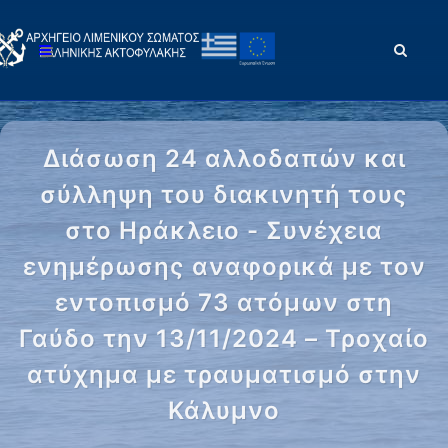
Διάσωση 24 αλλοδαπών και
σύλληψη του διακινητή τους
στο Ηράκλειο - Συνέχεια
ενημέρωσης αναφορικά με τον
εντοπισμό 73 ατόμων στη
Γαύδο την 13/11/2024 – Τροχαίο
ατύχημα με τραυματισμό στην
Κάλυμνο