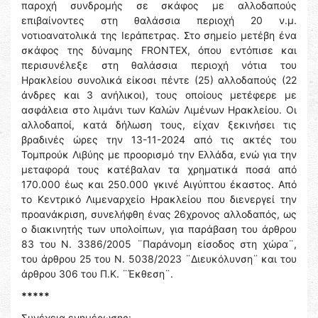
παροχή συνδρομής σε σκάφος με αλλοδαπούς
επιβαίνοντες στη θαλάσσια περιοχή 20 ν.μ.
νοτιοανατολικά της Ιεράπετρας. Στο σημείο μετέβη ένα
σκάφος της δύναμης FRONTEX, όπου εντόπισε και
περισυνέλεξε στη θαλάσσια περιοχή νότια του
Ηρακλείου συνολικά είκοσι πέντε (25) αλλοδαπούς (22
άνδρες και 3 ανήλικοι), τους οποίους μετέφερε με
ασφάλεια στο λιμάνι των Καλών Λιμένων Ηρακλείου. Οι
αλλοδαποί, κατά δήλωση τους, είχαν ξεκινήσει τις
βραδινές ώρες την 13-11-2024 από τις ακτές του
Τομπρούκ Λιβύης με προορισμό την Ελλάδα, ενώ για την
μεταφορά τους κατέβαλαν τα χρηματικά ποσά από
170.000 έως και 250.000 γκινέ Αιγύπτου έκαστος. Από
το Κεντρικό Λιμεναρχείο Ηρακλείου που διενεργεί την
προανάκριση, συνελήφθη ένας 26χρονος αλλοδαπός, ως
ο διακινητής των υπολοίπων, για παράβαση του άρθρου
83 του Ν. 3386/2005 ¨Παράνομη είσοδος στη χώρα¨,
του άρθρου 25 του Ν. 5038/2023 ¨Διευκόλυνση¨ και του
άρθρου 306 του Π.Κ. ¨Έκθεση¨.
*****
Συνέχεια ενημέρωσης: