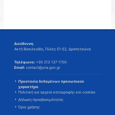
Διεύθυνση
Ακτή Βασιλειάδη, Πύλες Ε1-Ε2, Δραπετσώνα
Τηλέφωνο:
+30 213 137 1700
Email:
contact@yna.gov.gr
Προστασία δεδομένων προσωπικού
χαρακτήρα
Πολιτική για αρχεία καταγραφής και cookies
Δήλωση προσβασιμότητας
Όροι χρήσης