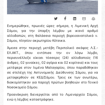
Ενημερώθηκε, πρωινές ώρες σήμερα, η Λιμενική Αρχή
Σάμου, για την ύπαρξη λέμβου με ικανό αριθμό
αλλοδαπών, στη θαλάσσια περιοχή βορειοανατολικά ν.
Σάμου, πλησίον ακρωτηρίου Κότσικα.
Άμεσα στην περιοχή μετέβη Περιπολικό σκάφος Λ.Σ.-
ΕΛ.ΑΚΤ., όπου εντόπισε την εν λόγω λέμβο,
περισυνέλλεξε είκοσι τέσσερις (24) αλλοδαπούς (16
άνδρες, 02 γυναίκες, 02 αγόρια και 02 κορίτσια) και τους
μετέφερε στον λιμένα Μαλαγαρίου, όπου παραδόθηκαν
σε στελέχη της Αστυνομικής Διεύθυνσης Σάμου, για να
μεταφερθούν σε ΚΕΔ/Σάμου. Τρεις εκ των ανωτέρω,
διακομίστηκαν για παροχή πρώτων βοηθειών στο Γενικό
Νοσοκομείο Σάμου.
Προανάκριση διενεργείται από το Λιμεναρχείο Σάμου,
ενώ η λέμβος καταστράφηκε.