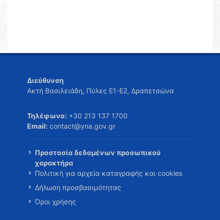
Διεύθυνση
Ακτή Βασιλειάδη, Πύλες Ε1-Ε2, Δραπετσώνα
Τηλέφωνο:
+30 213 137 1700
Email:
contact@yna.gov.gr
Προστασία δεδομένων προσωπικού
χαρακτήρα
Πολιτική για αρχεία καταγραφής και cookies
Δήλωση προσβασιμότητας
Όροι χρήσης