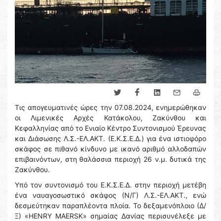
Τις απογευματινές ώρες την 07.08.2024, ενημερώθηκαν
οι Λιμενικές Αρχές Κατάκολου, Ζακύνθου και
Κεφαλληνίας από το Ενιαίο Κέντρο Συντονισμού Έρευνας
και Διάσωσης Λ.Σ.-ΕΛ.ΑΚΤ. (Ε.Κ.Σ.Ε.Δ.) για ένα ιστιοφόρο
σκάφος σε πιθανό κίνδυνο με ικανό αριθμό αλλοδαπών
επιβαινόντων, στη θαλάσσια περιοχή 26 ν.μ. δυτικά της
Ζακύνθου.
Υπό τον συντονισμό του Ε.Κ.Σ.Ε.Δ. στην περιοχή μετέβη
ένα ναυαγοσωστικό σκάφος (Ν/Γ) Λ.Σ.-ΕΛ.ΑΚΤ., ενώ
δεσμεύτηκαν παραπλέοντα πλοία. Το δεξαμενόπλοιο (Δ/
Ξ) «HENRY MAERSK» σημαίας Δανίας περισυνέλεξε με