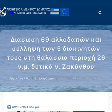
Διάσωση 69 αλλοδαπών και
σύλληψη των 5 διακινητών
τους στη θαλάσσια περιοχή 26
ν.μ. δυτικά ν. Ζακύνθου
Αρχική σελίδα
Επικαιρότητα
Διάσωση 69 αλλοδαπών και …
09/08/2024 1:52 μμ.