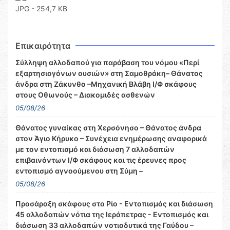
JPG - 254,7 KB
Επικαιρότητα
Σύλληψη αλλοδαπού για παράβαση του νόμου «Περί
εξαρτησιογόνων ουσιών» στη Σαμοθράκη– Θάνατος
άνδρα στη Ζάκυνθο –Μηχανική Βλάβη Ι/Φ σκάφους
στους Οθωνούς – Διακομιδές ασθενών
05/08/26
Θάνατος γυναίκας στη Χερσόνησο – Θάνατος άνδρα
στον Άγιο Κήρυκο – Συνέχεια ενημέρωσης αναφορικά
με τον εντοπισμό και διάσωση 7 αλλοδαπών
επιβαινόντων Ι/Φ σκάφους και τις έρευνες προς
εντοπισμό αγνοούμενου στη Σύμη –
05/08/26
Προσάραξη σκάφους στο Ρίο - Εντοπισμός και διάσωση
45 αλλοδαπών νότια της Ιεράπετρας - Εντοπισμός και
διάσωση 33 αλλοδαπών νοτιοδυτικά της Γαύδου –