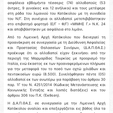
ασφάλεια εβδομήντα τέσσερις (74) αλλοδαπούς (53
άντρες, 9 γυναίκες και 12 ανήλικοι) και τους μετέφερε
στη ράδα του λιμανιού του Κατάκολου με τη συνοδεία
του Ν/Γ. Στη συνέχεια οι αλλοδαποί μετεπιβιβάστηκαν
στο επιβατηγό φορτηγό (Ε/Γ – Φ/Γ) «ΜΙΜΗΣ Γ.» Ν.Κ. 24
και αποβιβάστηκαν με ασφάλεια στο λιμάνι.
Από το Λιμενική Αρχή Κατάκολου που διενεργεί τη
προανάκριση σε συνεργασία με τη Διεύθυνση Ασφαλείας
και Προστασίας Θαλασσίων Συνόρων, (Δ.Α.Π.ΘΑ.Σ.)
προέκυψε ότι οι αλλοδαποί είχαν ξεκινήσει από την
περιοχή της Μαρμαρίδας Τουρκίας με προορισμό την
Ιταλία, ενώ έκαστος εκ των προαναφερόμενων πλήρωσε
για την μεταφορά του το ποσό των οχτώ χιλιάδων και
πεντακοσίων ευρώ (8.500). Συνελήφθησαν πέντε (05)
αλλοδαποί εκ των ανωτέρω για παράβαση του άρθρου 30
παρ. 1Γ του Ν. 4251/2014 (Κώδικας Μετανάστευσης και
Κοινωνικής Ένταξης και λοιπές διατάξεις) και του
άρθρου 306 του Π.Κ. (Έκθεση).
Η Δ.Α.Π.ΘΑ.Σ. σε συνεργασία με την Λιμενική Αρχή
Κατάκολου αναλύει και επεξεργάζεται εις βάθος όλα τα