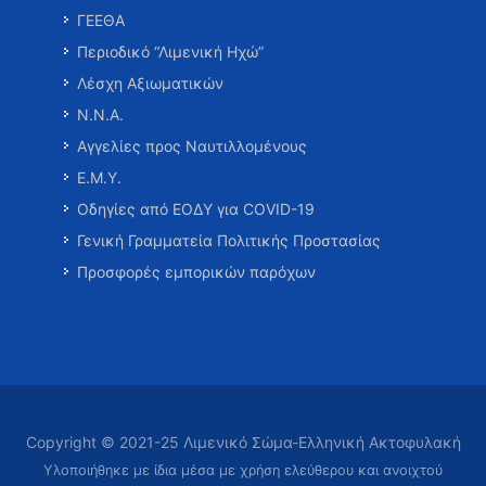
ΓΕΕΘΑ
Περιοδικό “Λιμενική Ηχώ”
Λέσχη Αξιωματικών
Ν.Ν.Α.
Αγγελίες προς Ναυτιλλομένους
Ε.Μ.Υ.
Οδηγίες από ΕΟΔΥ για COVID-19
Γενική Γραμματεία Πολιτικής Προστασίας
Προσφορές εμπορικών παρόχων
Copyright © 2021-25 Λιμενικό Σώμα-Ελληνική Ακτοφυλακή
Υλοποιήθηκε με ίδια μέσα με χρήση ελεύθερου και ανοιχτού