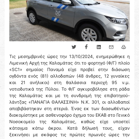
Τις μεσημβρινές ώρες την 13/10/2024, ενημερώθηκε η
Λιμενική Αρχή της Καλαμάτας ότι το φορτηγό (Φ/Γ) πλοίο
«SC1» σημαίας Παναμά είχε προβεί στην διάσωση
ογδόντα ενός (81) αλλοδαπών (48 άνδρες, 12 γυναίκες
και 21 ανήλικοι) στη θαλάσσια περιοχή 95 ν.μ.
νοτιοδυτικά της Πύλου. Το Φ/Γ αγκυροβόλησε στη ράδα
της Καλαμάτας και με τη συνδρομή της επιβατηγού-
λάντζας «ΠΑΝΑΓΙΑ ΘΑΛΑΣΣΙΝΗ» Ν.Κ. 301, οι αλλοδαποί
αποβιβάστηκαν στη στεριά. Ένας εκ των διασωθέντων
διακομίστηκε με ασθενοφόρο όχημα του ΕΚΑΒ στο Γενικό
Νοσοκομείο της Καλαμάτας, καθώς είχε υποστεί
κάταγμα κάτω άκρου. Κατά δήλωσή τους, είχαν
ξεκινήσει με σκάφος τις πρώτες πρωινές ώρες την