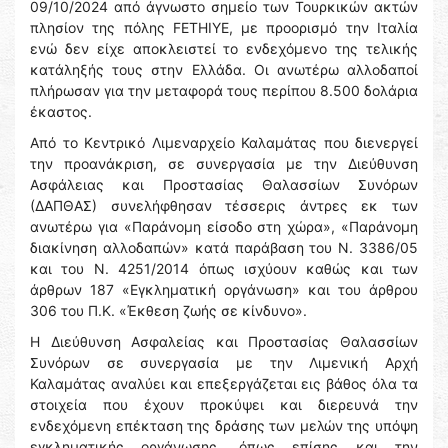
09/10/2024 από άγνωστο σημείο των Τουρκικών ακτών
πλησίον της πόλης FETHIYE, με προορισμό την Ιταλία
ενώ δεν είχε αποκλειστεί το ενδεχόμενο της τελικής
κατάληξής τους στην Ελλάδα. Οι ανωτέρω αλλοδαποί
πλήρωσαν για την μεταφορά τους περίπου 8.500 δολάρια
έκαστος.
Από το Κεντρικό Λιμεναρχείο Καλαμάτας που διενεργεί
την προανάκριση, σε συνεργασία με την Διεύθυνση
Ασφάλειας και Προστασίας Θαλασσίων Συνόρων
(ΔΑΠΘΑΣ) συνελήφθησαν τέσσερις άντρες εκ των
ανωτέρω για «Παράνομη είσοδο στη χώρα», «Παράνομη
διακίνηση αλλοδαπών» κατά παράβαση του Ν. 3386/05
και του Ν. 4251/2014 όπως ισχύουν καθώς και των
άρθρων 187 «Εγκληματική οργάνωση» και του άρθρου
306 του Π.Κ. «Έκθεση ζωής σε κίνδυνο».
Η Διεύθυνση Ασφαλείας και Προστασίας Θαλασσίων
Συνόρων σε συνεργασία με την Λιμενική Αρχή
Καλαμάτας αναλύει και επεξεργάζεται εις βάθος όλα τα
στοιχεία που έχουν προκύψει και διερευνά την
ενδεχόμενη επέκταση της δράσης των μελών της υπόψη
εγκληματικής οργάνωσης, όπως επίσης και την