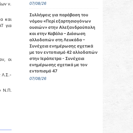
07/08/26
ίων ν.
Συλλήψεις για παράβαση του
α και
νόμου «Περί εξαρτησιογόνων
ΑΤ για
ουσιών» στην Αλεξανδρούπολη
και στην Καβάλα – Διάσωση
αλλοδαπών στη Λευκάδα –
Συνέχεια ενημέρωσης σχετικά
με τον εντοπισμό 42 αλλοδαπών
στην Ιεράπετρα - Συνέχεια
ν, οι
ενημέρωσης σχετικά με τον
εντοπισμό 47
 Λ.Σ.-
07/08/26
» Ν.Π.