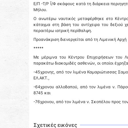
Ε/Π -Τ/Ρ Ῑ/Φ σκάφους κατά τη διάρκεια περιηγη
Μήλου.
Ο ανωτέρω ναυτικός μεταφέρθηκε στο Κέντρο 
κάταγμα στη βάση του αντίχειρα του δεξιού χ
περαιτέρω ιατρική περίθαλψη.
Προανάκριση διενεργείται από τη Λιμενική Αρχή
*****
Με μέριμνα του Κέντρου Επιχειρήσεων του Λ
παρακάτω διακομιδές ασθενών, οι οποίοι έχρηζ
-45χρονης, από τον λιμένα Καμαριώτισσας Σαμο
ΕΛ.ΑΚΤ.,
-64χρονου αλλοδαπού, από τον λιμένα ν. Πάρου
8745 και
-76χρονου, από τον λιμένα ν. Σκοπέλου προς τον
Σχετικές εικόνες