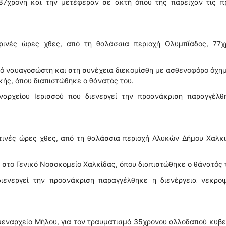
87χρονη και την μετέφεραν σε ακτή όπου της παρείχαν τις π
ρινές ώρες χθες, από τη θαλάσσια περιοχή Ολυμπῖάδος, 77χ
ό ναυαγοσώστη και στη συνέχεια διεκομίσθη με ασθενοφόρο όχη
κής, όπου διαπιστώθηκε ο θάνατός του.
ναρχείου Ιερισσού που διενεργεί την προανάκριση παραγγέλθ
τινές ώρες χθες, από τη θαλάσσια περιοχή Αλυκών Δήμου Χαλκ
στο Γενικό Νοσοκομείο Χαλκίδας, όπου διαπιστώθηκε ο θάνατός 
ιενεργεί την προανάκριση παραγγέλθηκε η διενέργεια νεκροψ
μεναρχείο Μήλου, για τον τραυματισμό 35χρονου αλλοδαπού κυβ