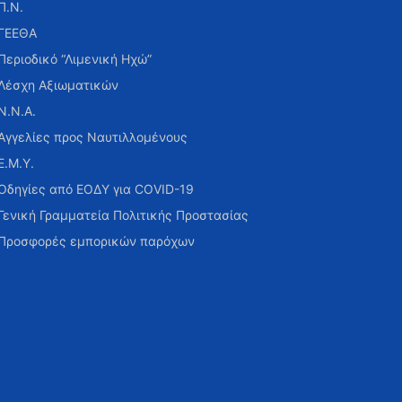
Π.Ν.
ΓΕΕΘΑ
Περιοδικό “Λιμενική Ηχώ”
Λέσχη Αξιωματικών
Ν.Ν.Α.
Αγγελίες προς Ναυτιλλομένους
Ε.Μ.Υ.
Οδηγίες από ΕΟΔΥ για COVID-19
Γενική Γραμματεία Πολιτικής Προστασίας
Προσφορές εμπορικών παρόχων