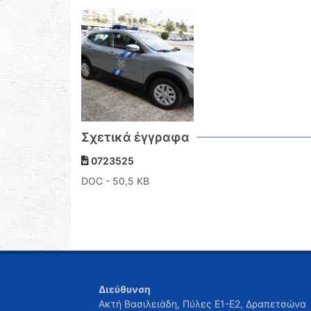
Σχετικά έγγραφα
0723525
DOC
- 50,5 KB
Διεύθυνση
Ακτή Βασιλειάδη, Πύλες Ε1-Ε2, Δραπετσώνα