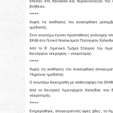
έπεσαν στη θάλασσα και περισυνέλεξαν την 
βοήθειες.
*****
Χωρίς τις αισθήσεις του ανασύρθηκε μεσημβ
ημεδαπός.
Στον ανωτέρω έγιναν προσπάθειες ανάνηψης απ
ΕΚΑΒ στο Γενικό Νοσοκομείο Πολύγυρου Χαλκιδι
Από το Β΄ Λιμενικό Τμήμα Σταυρού του Λιμε
διενέργεια νεκροψίας – νεκροτομής.
*****
Χωρίς τις αισθήσεις του ανασύρθηκε απογευμα
74χρονος ημεδαπός.
Ο ανωτέρω διεκομίσθη με ασθενοφόρο του ΕΚΑΒ 
Από το Κεντρικό Λιμεναρχείο Χαλκίδας που δ
νεκροτομής.
*****
Ενημερώθηκε, απογευματινές ώρες χθες , το Λι