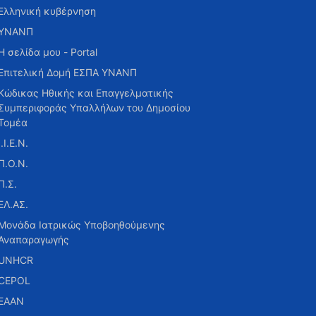
Ελληνική κυβέρνηση
ΥΝΑΝΠ
Η σελίδα μου - Portal
Επιτελική Δομή ΕΣΠΑ ΥΝΑΝΠ
Κώδικας Ηθικής και Επαγγελματικής
Συμπεριφοράς Υπαλλήλων του Δημοσίου
Τομέα
Ι.Ι.Ε.Ν.
Π.Ο.Ν.
Π.Σ.
ΕΛ.ΑΣ.
Μονάδα Ιατρικώς Υποβοηθούμενης
Αναπαραγωγής
UNHCR
CEPOL
ΕΑΑΝ