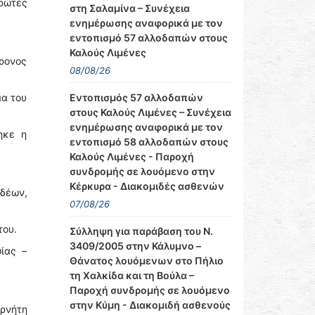
ρώτες
στη Σαλαμίνα – Συνέχεια
ενημέρωσης αναφορικά με τον
εντοπισμό 57 αλλοδαπών στους
Καλούς Λιμένες
ρονος
08/08/26
Εντοπισμός 57 αλλοδαπών
μα του
στους Καλούς Λιμένες – Συνέχεια
ενημέρωσης αναφορικά με τον
ηκε η
εντοπισμό 58 αλλοδαπών στους
Καλούς Λιμένες - Παροχή
συνδρομής σε λουόμενο στην
Κέρκυρα - Διακομιδές ασθενών
ιδέων,
07/08/26
του.
Σύλληψη για παράβαση του Ν.
3409/2005 στην Κάλυμνο –
ίας –
Θάνατος λουόμενων στο Πήλιο
τη Χαλκίδα και τη Βούλα –
Παροχή συνδρομής σε λουόμενο
στην Κύμη - Διακομιδή ασθενούς
ερνήτη