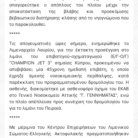
απαγορεύτηκε ο απόπλους του πλοίου μέχρι την
αποκατάσταση της βλάβης και προσκόμισης
βεβαιωτικού διατήρησης κλάσης από το νηογνώμονα που
το παρακολουθεί.
*****
Τις απογευματινές ώρες σήμερα, ενημερώθηκε το
Λιμεναρχείο Λαυρίου, για την έκτακτη προσέγγιση στο
λιμάνι του επιβατηγού-οχηματαγωγού (Ε/Γ-Ο/Γ)
''CHAMPION JET 3'' σημαίας Κύπρου, προκειμένου να
αποβιβάσει μία 45χρονη ημεδαπή επιβάτη, η οποία
έχρηζε άμεσης νοσοκομειακής περίθαλψης, κατά
παρέκκλιση του προγραμματισμένου δρομολογίου του. Η
ασθενής, διακομίστηκε με ασθενοφόρο όχημα του ΕΚΑΒ
στο Γενικό Νοσοκομείο Αττικής “Γ. ΓΕΝΝΗΜΑΤΑΣ”, ενώ
το πλοίο απέπλευσε προς συνέχιση του δρομολογίου του
για το λιμάνι του Πειραιά.
*****
Με μέριμνα του Κέντρου Επιχειρήσεων του Λιμενικού
Σώματος-Ελληνικής Ακτοφυλακής πραγματοποιήθηκαν