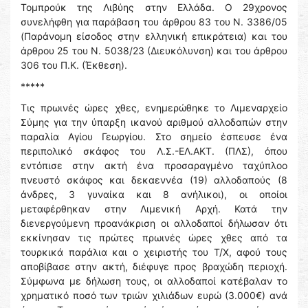
Τομπρούκ της Λιβύης στην Ελλάδα. Ο 29χρονος
συνελήφθη για παράβαση του άρθρου 83 του Ν. 3386/05
(Παράνομη είσοδος στην ελληνική επικράτεια) και του
άρθρου 25 του Ν. 5038/23 (Διευκόλυνση) και του άρθρου
306 του Π.Κ. (Έκθεση).
*****
Τις πρωινές ώρες χθες, ενημερώθηκε το Λιμεναρχείο
Σύμης για την ύπαρξη ικανού αριθμού αλλοδαπών στην
παραλία Αγίου Γεωργίου. Στο σημείο έσπευσε ένα
περιπολικό σκάφος του Λ.Σ.-ΕΛ.ΑΚΤ. (ΠΛΣ), όπου
εντόπισε στην ακτή ένα προσαραγμένο ταχύπλοο
πνευστό σκάφος και δεκαεννέα (19) αλλοδαπούς (8
άνδρες, 3 γυναίκα και 8 ανήλικοι), οι οποίοι
μεταφέρθηκαν στην Λιμενική Αρχή. Κατά την
διενεργούμενη προανάκριση οι αλλοδαποί δήλωσαν ότι
εκκίνησαν τις πρώτες πρωινές ώρες χθες από τα
τουρκικά παράλια και ο χειριστής του Τ/Χ, αφού τους
αποβίβασε στην ακτή, διέφυγε προς βραχώδη περιοχή.
Σύμφωνα με δήλωση τους, οι αλλοδαποί κατέβαλαν το
χρηματικό ποσό των τριών χιλιάδων ευρώ (3.000€) ανά