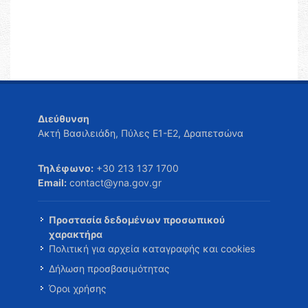
Διεύθυνση
Ακτή Βασιλειάδη, Πύλες Ε1-Ε2, Δραπετσώνα
Τηλέφωνο:
+30 213 137 1700
Email:
contact@yna.gov.gr
Προστασία δεδομένων προσωπικού
χαρακτήρα
Πολιτική για αρχεία καταγραφής και cookies
Δήλωση προσβασιμότητας
Όροι χρήσης