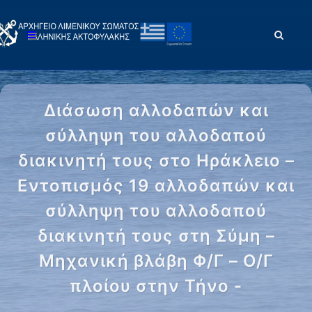
Διάσωση αλλοδαπών και
σύλληψη του αλλοδαπού
διακινητή τους στο Ηράκλειο –
Εντοπισμός 19 αλλοδαπών και
σύλληψη του αλλοδαπού
διακινητή τους στη Σύμη –
Μηχανική βλάβη Φ/Γ – Ο/Γ
πλοίου στην Τήνο -