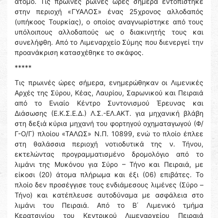
άτομο. Τις πρωινές ρωινές ώρες σήμερα εντοπίστηκε
στην περιοχή «ΓΥΑΛΟΣ» ένας 25χρονος αλλοδαπός
(υπήκοος Τουρκίας), ο οποίος αναγνωρίστηκε από τους
υπόλοιπους αλλοδαπούς ως ο διακινητής τους και
συνελήφθη. Από το Λιμεναρχείο Σύμης που διενεργεί την
προανάκριση κατασχέθηκε το σκάφος.
*****
Τις πρωινές ώρες σήμερα, ενημερώθηκαν οι Λιμενικές
Αρχές της Σύρου, Κέας, Λαυρίου, Σαρωνικού και Πειραιά
από το Ενιαίο Κέντρο Συντονισμού Έρευνας και
Διάσωσης (Ε.Κ.Σ.Ε.Δ.) Λ.Σ.-ΕΛ.ΑΚΤ. για μηχανική βλάβη
στη δεξιά κύρια μηχανή του φορτηγού οχηματαγωγού (Φ/
Γ-Ο/Γ) πλοίου «ΤΑΛΩΣ» Ν.Π. 10899, ενώ το πλοίο έπλεε
στη θαλάσσια περιοχή νοτιοδυτικά της ν. Τήνου,
εκτελώντας προγραμματισμένο δρομολόγιο από το
λιμάνι της Μυκόνου για Σύρο – Τήνο και Πειραιά, με
είκοσι (20) άτομα πλήρωμα και έξι (06) επιβάτες. Το
πλοίο δεν προσέγγισε τους ενδιάμεσους λιμένες (Σύρο –
Τήνο) και κατέπλευσε αυτοδύναμα με ασφάλεια στο
λιμάνι του Πειραιά. Από το Β΄ Λιμενικό τμήμα
Κερατσινίου του Κεντρικού Λιμεναρχείου Πειραιά