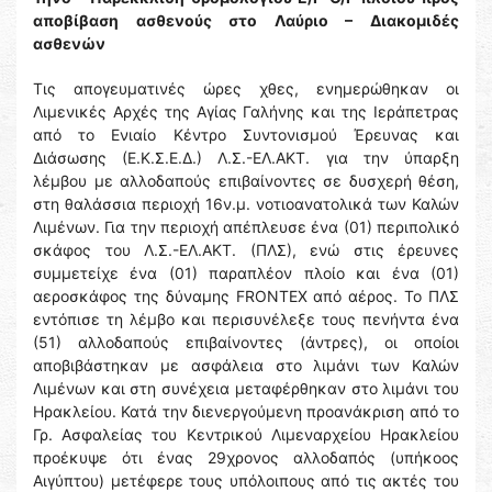
αποβίβαση ασθενούς στο Λαύριο – Διακομιδές
ασθενών
Τις απογευματινές ώρες χθες, ενημερώθηκαν οι
Λιμενικές Αρχές της Αγίας Γαλήνης και της Ιεράπετρας
από το Ενιαίο Κέντρο Συντονισμού Έρευνας και
Διάσωσης (Ε.Κ.Σ.Ε.Δ.) Λ.Σ.-ΕΛ.ΑΚΤ. για την ύπαρξη
λέμβου με αλλοδαπούς επιβαίνοντες σε δυσχερή θέση,
στη θαλάσσια περιοχή 16ν.μ. νοτιοανατολικά των Καλών
Λιμένων. Για την περιοχή απέπλευσε ένα (01) περιπολικό
σκάφος του Λ.Σ.-ΕΛ.ΑΚΤ. (ΠΛΣ), ενώ στις έρευνες
συμμετείχε ένα (01) παραπλέον πλοίο και ένα (01)
αεροσκάφος της δύναμης FRONTEX από αέρος. Το ΠΛΣ
εντόπισε τη λέμβο και περισυνέλεξε τους πενήντα ένα
(51) αλλοδαπούς επιβαίνοντες (άντρες), οι οποίοι
αποβιβάστηκαν με ασφάλεια στο λιμάνι των Καλών
Λιμένων και στη συνέχεια μεταφέρθηκαν στο λιμάνι του
Ηρακλείου. Κατά την διενεργούμενη προανάκριση από το
Γρ. Ασφαλείας του Κεντρικού Λιμεναρχείου Ηρακλείου
προέκυψε ότι ένας 29χρονος αλλοδαπός (υπήκοος
Αιγύπτου) μετέφερε τους υπόλοιπους από τις ακτές του