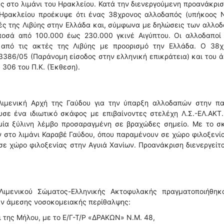
 στο λιμάνι του Ηρακλείου. Κατά την διενεργούμενη προανάκρι
υ Ηρακλείου προέκυψε ότι ένας 38χρονος αλλοδαπός (υπήκοος Ν
ές της Λιβύης στην Ελλάδα και, σύμφωνα με δηλώσεις των αλλο
οσά από 100.000 έως 230.000 γκινέ Αιγύπτου. Οι αλλοδαποί 
 από τις ακτές της Λιβύης με προορισμό την Ελλάδα. Ο 38χ
3386/05 (Παράνομη είσοδος στην ελληνική επικράτεια) και του 
 306 του Π.Κ. (Έκθεση).
Λιμενική Αρχή της Γαύδου για την ύπαρξη αλλοδαπών στην πα
υσε ένα ιδιωτικό σκάφος με επιβαίνοντες στελέχη Λ.Σ.-ΕΛ.ΑΚΤ
 μία ξύλινη λέμβο προσαραγμένη σε βραχώδες σημείο. Με το σ
 στο λιμάνι Καραβέ Γαύδου, όπου παραμένουν σε χώρο φιλοξενί
ε χώρο φιλοξενίας στην Αγυιά Χανίων. Προανάκριση διενεργείτ
Λιμενικού Σώματος-Ελληνικής Ακτοφυλακής πραγματοποιήθηκα
αν άμεσης νοσοκομειακής περίθαλψης:
ι της Μήλου, με το Ε/Γ-Τ/Ρ «ΔΡΑΚΩΝ» Ν.Μ. 48,