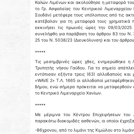
Καλών Λιμένων και ακολούθησε η μεταφορά τους
το Γρ. Ασφαλείας του Κεντρικού Λιμεναρχείο
Σουδάν) μετέφερε τους υπόλοιπους από τις ακτ
κατέβαλαν για τη μεταφορά τους χρηματικά π
εκκινήσει τις πρωινές ώρες την 09/03/2025
συνελήφθη για παράβαση του άρθρου 83 του Ν. 
25 του Ν. 5038/23 (Διευκόλυνση) και του άρθρου
*****
Τις μεσημβρινές ώρες χθες, ενημερώθηκε η 
Τρυπητής νήσου Γαύδου. Για το σημείο απέπλε
εντόπισαν εξήντα τρεις (63) αλλοδαπούς και
«WAVE 2» Τ.Λ. 1665 οι αλλοδαποί μεταφέρθηκαν
δήμου, ενώ σήμερα πρόκειται να μεταφερθούν σ
το Κεντρικό Λιμεναρχείο Χανίων.
*****
Με μέριμνα του Κέντρου Επιχειρήσεων του 
παρακάτω διακομιδές ασθενών, οι οποίοι έχρηζ
-86χρονου, από το λιμάνι της Κιμώλου στο λιμάν