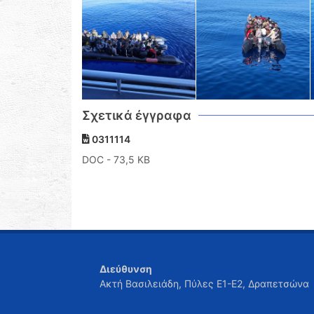
Σχετικά έγγραφα
0311114
DOC
- 73,5 KB
Διεύθυνση
Ακτή Βασιλειάδη, Πύλες Ε1-Ε2, Δραπετσώνα