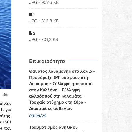
JPG - 907,6 KB
1
JPG - 812,8 KB
2
JPG - 701,2 KB
Επικαιρότητα
Θάνατος λουόμενης στα Χανιά -
Προσάραξη Θ/Γ σκάφους στη
Λευκίμμη - Σύλληψη ημεδαπού
στην Κυλλήνη - Σύλληψη
αλλοδαπού στη Καλαμάτα –
Τροχαίο ατύχημα στη Σύρο -
ιμένων
Διακομιδές ασθενών
Τ. για
ρήτης.
08/08/26
α (50)
Τραυματισμός ανήλικου
νι των