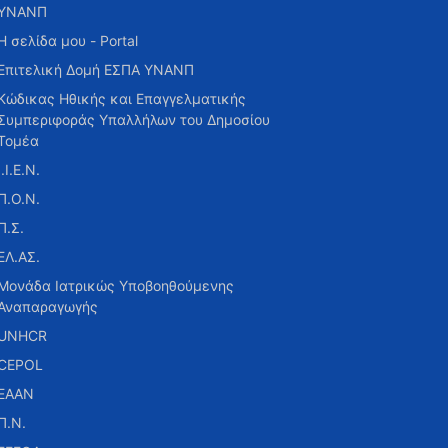
ΥΝΑΝΠ
Η σελίδα μου - Portal
Επιτελική Δομή ΕΣΠΑ ΥΝΑΝΠ
Κώδικας Ηθικής και Επαγγελματικής
Συμπεριφοράς Υπαλλήλων του Δημοσίου
Τομέα
Ι.Ι.Ε.Ν.
Π.Ο.Ν.
Π.Σ.
ΕΛ.ΑΣ.
Μονάδα Ιατρικώς Υποβοηθούμενης
Αναπαραγωγής
UNHCR
CEPOL
ΕΑΑΝ
Π.Ν.