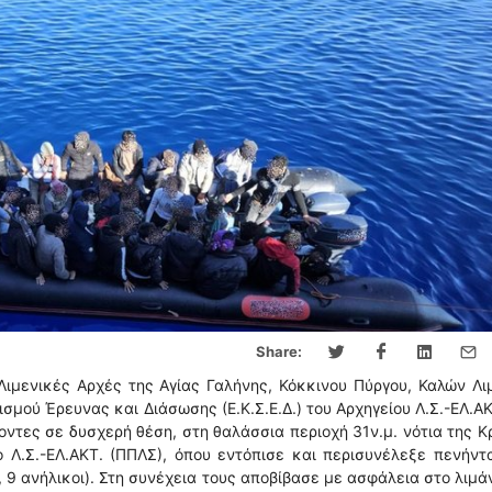
Share:
Λιμενικές Αρχές της Αγίας Γαλήνης, Κόκκινου Πύργου, Καλών Λ
ισμού Έρευνας και Διάσωσης (Ε.Κ.Σ.Ε.Δ.) του Αρχηγείου Λ.Σ.-ΕΛ.ΑΚ
ντες σε δυσχερή θέση, στη θαλάσσια περιοχή 31ν.μ. νότια της Κ
 Λ.Σ.-ΕΛ.ΑΚΤ. (ΠΠΛΣ), όπου εντόπισε και περισυνέλεξε πενήντ
 9 ανήλικοι). Στη συνέχεια τους αποβίβασε με ασφάλεια στο λιμά