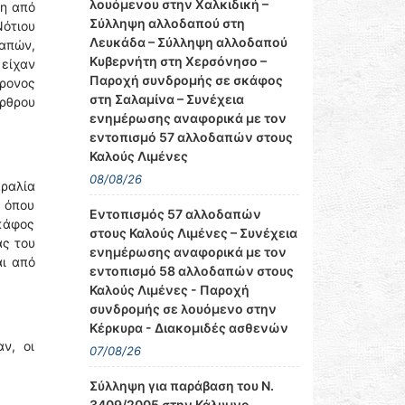
λουόμενου στην Χαλκιδική –
ση από
Σύλληψη αλλοδαπού στη
ότιου
Λευκάδα – Σύλληψη αλλοδαπού
δαπών,
Κυβερνήτη στη Χερσόνησο –
είχαν
Παροχή συνδρομής σε σκάφος
ρονος
στη Σαλαμίνα – Συνέχεια
άρθρου
ενημέρωσης αναφορικά με τον
εντοπισμό 57 αλλοδαπών στους
Καλούς Λιμένες
08/08/26
ραλία
. όπου
Εντοπισμός 57 αλλοδαπών
κάφος
στους Καλούς Λιμένες – Συνέχεια
ας του
ενημέρωσης αναφορικά με τον
αι από
εντοπισμό 58 αλλοδαπών στους
Καλούς Λιμένες - Παροχή
συνδρομής σε λουόμενο στην
Κέρκυρα - Διακομιδές ασθενών
ν, οι
07/08/26
Σύλληψη για παράβαση του Ν.
3409/2005 στην Κάλυμνο –