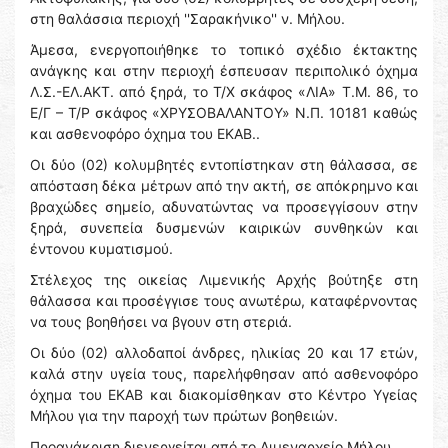
στη θαλάσσια περιοχή ''Σαρακήνικο'' ν. Μήλου.
Άμεσα, ενεργοποιήθηκε το τοπικό σχέδιο έκτακτης
ανάγκης και στην περιοχή έσπευσαν περιπολικό όχημα
Λ.Σ.-ΕΛ.ΑΚΤ. από ξηρά, το Τ/Χ σκάφος «ΛΙΑ» Τ.Μ. 86, το
Ε/Γ – Τ/Ρ σκάφος «ΧΡΥΣΟΒΑΛΑΝΤΟΥ» Ν.Π. 10181 καθώς
και ασθενοφόρο όχημα του ΕΚΑΒ..
Οι δύο (02) κολυμβητές εντοπίστηκαν στη θάλασσα, σε
απόσταση δέκα μέτρων από την ακτή, σε απόκρημνο και
βραχώδες σημείο, αδυνατώντας να προσεγγίσουν στην
ξηρά, συνεπεία δυσμενών καιρικών συνθηκών και
έντονου κυματισμού.
Στέλεχος της οικείας Λιμενικής Αρχής βούτηξε στη
θάλασσα και προσέγγισε τους ανωτέρω, καταφέρνοντας
να τους βοηθήσει να βγουν στη στεριά.
Οι δύο (02) αλλοδαποί άνδρες, ηλικίας 20 και 17 ετών,
καλά στην υγεία τους, παρελήφθησαν από ασθενοφόρο
όχημα του ΕΚΑΒ και διακομίσθηκαν στο Κέντρο Υγείας
Μήλου για την παροχή των πρώτων βοηθειών.
Προανάκριση διενεργείται από το Λιμεναρχείο Μήλου.