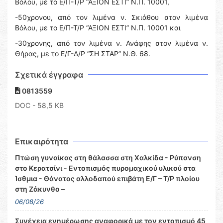
Βόλου, με το Ε/Π-Τ/Ρ “ΑΞΙΟΝ ΕΣΤΙ” Ν.Π. 10001,
-50χρονου, από τον λιμένα ν. Σκιάθου στον λιμένα
Βόλου, με το Ε/Π-Τ/Ρ “ΑΞΙΟΝ ΕΣΤΙ” Ν.Π. 10001 και
-30χρονης, από τον λιμένα ν. Ανάφης στον λιμένα ν.
Θήρας, με το Ε/Γ-Δ/Ρ “ΣΗ ΣΤΑΡ” Ν.Θ. 68.
Σχετικά έγγραφα
0813559
DOC
- 58,5 KB
Επικαιρότητα
Πτώση γυναίκας στη θάλασσα στη Χαλκίδα - Ρύπανση
στο Κερατσίνι - Εντοπισμός πυρομαχικού υλικού στα
Ίσθμια - Θάνατος αλλοδαπού επιβάτη Ε/Γ – Τ/Ρ πλοίου
στη Ζάκυνθο –
06/08/26
Συνέχεια ενημέρωσης αναφορικά με τον εντοπισμό 45