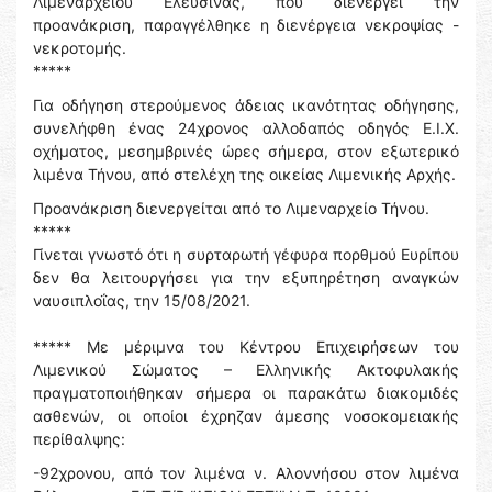
Λιμεναρχείου Ελευσίνας, που διενεργεί την
προανάκριση, παραγγέλθηκε η διενέργεια νεκροψίας -
νεκροτομής.
*****
Για οδήγηση στερούμενος άδειας ικανότητας οδήγησης,
συνελήφθη ένας 24χρονος αλλοδαπός οδηγός Ε.Ι.Χ.
οχήματος, μεσημβρινές ώρες σήμερα, στον εξωτερικό
λιμένα Τήνου, από στελέχη της οικείας Λιμενικής Αρχής.
Προανάκριση διενεργείται από το Λιμεναρχείο Τήνου.
*****
Γίνεται γνωστό ότι η συρταρωτή γέφυρα πορθμού Ευρίπου
δεν θα λειτουργήσει για την εξυπηρέτηση αναγκών
ναυσιπλοΐας, την 15/08/2021.
***** Με μέριμνα του Κέντρου Επιχειρήσεων του
Λιμενικού Σώματος – Ελληνικής Ακτοφυλακής
πραγματοποιήθηκαν σήμερα οι παρακάτω διακομιδές
ασθενών, οι οποίοι έχρηζαν άμεσης νοσοκομειακής
περίθαλψης:
-92χρονου, από τον λιμένα ν. Αλοννήσου στον λιμένα