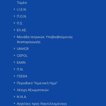
Τομέα
Ι.Ι.Ε.Ν.
Π.Ο.Ν.
Π.Σ.
ΕΛ.ΑΣ.
Μονάδα Ιατρικώς Υποβοηθούμενης
Αναπαραγωγής
UNHCR
CEPOL
ΕΑΑΝ
Π.Ν.
ΓΕΕΘΑ
Περιοδικό “Λιμενική Ηχώ”
Λέσχη Αξιωματικών
Ν.Ν.Α.
Αγγελίες προς Ναυτιλλομένους