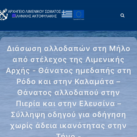
Διάσωση αλλοδαπών στη Μήλο
από στέλεχος της Λιμενικής
Αρχής - Θάνατος ημεδαπής στη
Ρόδο και στην Καλαμάτα –
Θάνατος αλλοδαπού στην
Πιερία και στην Ελευσίνα –
Σύλληψη οδηγού για οδήγηση
χωρίς άδεια ικανότητας στην
Τήνο -