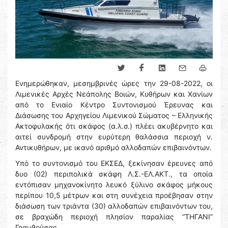
Ενημερώθηκαν, μεσημβρινές ώρες την 29-08-2022, οι
Λιμενικές Αρχές Νεάπολης Βοιών, Κυθήρων και Χανίων
από το Ενιαίο Κέντρο Συντονισμού Έρευνας και
Διάσωσης του Αρχηγείου Λιμενικού Σώματος – Ελληνικής
Ακτοφυλακής ότι σκάφος (α.λ.σ.) πλέει ακυβέρνητο και
αιτεί συνδρομή στην ευρύτερη θαλάσσια περιοχή ν.
Αντικυθήρων, με ικανό αριθμό αλλοδαπών επιβαινόντων.
Υπό το συντονισμό του ΕΚΣΕΔ, ξεκίνησαν έρευνες από
δυο (02) περιπολικά σκάφη Λ.Σ.-ΕΛ.ΑΚΤ., τα οποία
εντόπισαν μηχανοκίνητο λευκό ξύλινο σκάφος μήκους
περίπου 10,5 μέτρων και στη συνέχεια προέβησαν στην
διάσωση των τριάντα (30) αλλοδαπών επιβαινόντων του,
σε βραχώδη περιοχή πλησίον παραλίας “ΤΗΓΑΝΙ”
Γραμβούσας.