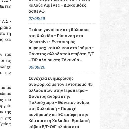
Λ.Σ.-
Καλούς Λιμένες – Διακομιδές
ικτές
ασθενώ
07/08/26
 Λ.Σ.-
οριακό
Πτώση γυναίκας στη θάλασσα
ατά τη
στη Χαλκίδα - Ρύπανση στο
ις και
Κερατσίνι - Εντοπισμός
πυρομαχικού υλικού στα Ίσθμια -
Θάνατος αλλοδαπού επιβάτη Ε/Γ
ν του
– Τ/Ρ πλοίου στη Ζάκυνθο –
αι τις
τελέχη
06/08/26
νο της
Συνέχεια ενημέρωσης
αναφορικά με τον εντοπισμό 45
οσίου
αλλοδαπών στην Ιεράπετρα –
ρώπου
Θάνατος άνδρα στην
ος του
Παλαιόχωρα – Θάνατος άνδρα
ργείο
στη Χαλκιδική - Παροχή
ν της
συνδρομής σε Ι/Φ σκάφη στην
σφυγες
Κέα και στη Χαλκίδα– Εμπλοκή
γείας
κάβου Ε/Γ-Ο/Γ πλοίου στο