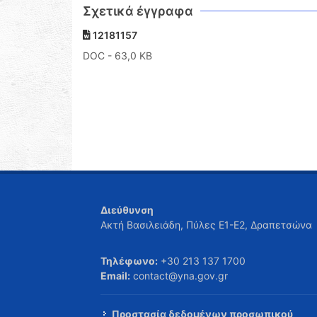
Σχετικά έγγραφα
12181157
DOC
- 63,0 KB
Διεύθυνση
Ακτή Βασιλειάδη, Πύλες Ε1-Ε2, Δραπετσώνα
Τηλέφωνο:
+30 213 137 1700
Email:
contact@yna.gov.gr
Προστασία δεδομένων προσωπικού