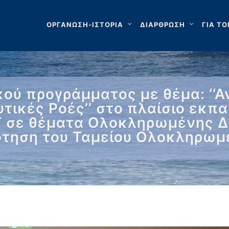
ΟΡΓΑΝΩΣΗ-ΙΣΤΟΡΙΑ
ΔΙΑΡΘΡΩΣΗ
ΓΙΑ ΤΟ
κού προγράμματος με θέμα: ‘‘
τικές Ροές’’ στo πλαίσιο εκπ
 σε θέματα Ολοκληρωμένης Δι
τηση του Ταμείου Ολοκληρωμέ
προγράμματος με …