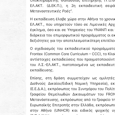
Ολοκληρωμένης Θαλάσσιας Επιτήρησης (Υ.Ο.Θ.
ΕΛ.ΑΚΤ. (Δ.ΕΚ.Π.), η 2η εκπαιδευτική σειρ
Μεταναστευτικές Ροές
”.
Η εκπαίδευση έλαβε χώρα στην Αθήνα το χρονικ
ΕΛ.ΑΚΤ., που υπηρετούν τόσο σε Λιμενικές Αρχ
έγκλημα, όσο και σε Υπηρεσίες του ΥΝΑΝΠ και τ
διάρκεια του επιμορφωτικού προγράμματος οι ε
δεξιότητες για την αποτελεσματικότερη επιτέλ
Ο σχεδιασμός του εκπαιδευτικού προγράμματ
Frontex (Common Core Curriculum – CCC), το Κλαδ
αντίστοιχες εκπαιδεύσεις που πραγματοποιούντ
του Λ.Σ.-ΕΛ.ΑΚΤ., πιστοποιημένα ως εκπαιδευ
εκπαίδευσης.
Επίσης, στη δράση συμμετείχαν ως ομιλητέ
Διεθνούς Δικαίου/Ειδική Νομική Υπηρεσία), 
(Ε.Ε.Δ.Α.), εκπρόσωπος του Συνηγόρου του Πολί
Γραφείου Θεμελιωδών Δικαιωμάτων του FRON
Μετανάστευσης, εκπρόσωπος από το Γραφείο τ
Ευρωπαϊκής Επιτροπής στην Ελλάδα, εκπρόσωπο
στην Αθήνα (UNHCR) και ειδικός ψυχικής υγ