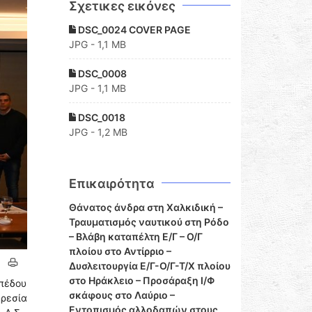
Σχετικες εικόνες
DSC_0024 COVER PAGE
JPG - 1,1 MB
DSC_0008
JPG - 1,1 MB
DSC_0018
JPG - 1,2 MB
Επικαιρότητα
Θάνατος άνδρα στη Χαλκιδική –
Τραυματισμός ναυτικού στη Ρόδο
– Βλάβη καταπέλτη Ε/Γ – Ο/Γ
πλοίου στο Αντίρριο –
Δυσλειτουργία Ε/Γ-Ο/Γ-Τ/Χ πλοίου
στο Ηράκλειο – Προσάραξη Ι/Φ
ιπέδου
σκάφους στο Λαύριο –
ρεσία
Εντοπισμός αλλοδαπών στους