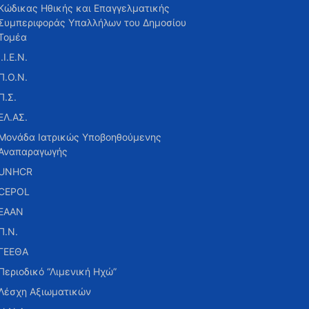
Κώδικας Ηθικής και Επαγγελματικής
Συμπεριφοράς Υπαλλήλων του Δημοσίου
Τομέα
Ι.Ι.Ε.Ν.
Π.Ο.Ν.
Π.Σ.
ΕΛ.ΑΣ.
Μονάδα Ιατρικώς Υποβοηθούμενης
Αναπαραγωγής
UNHCR
CEPOL
ΕΑΑΝ
Π.Ν.
ΓΕΕΘΑ
Περιοδικό “Λιμενική Ηχώ”
Λέσχη Αξιωματικών