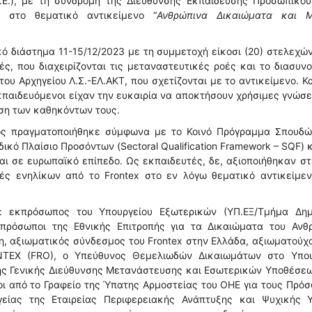
Ε.), με τη συνδρομή της Διεύθυνσης Εκπαίδευσης Προσωπικού 
ά στο θεματικό αντικείμενο “
Ανθρώπινα Δικαιώματα και Μ
ό διάστημα 11-15/12/2023 με τη συμμετοχή είκοσι (20) στελεχών
ές, που διαχειρίζονται τις μεταναστευτικές ροές και το διασυν
ου Αρχηγείου Λ.Σ.-ΕΛ.ΑΚΤ, που σχετίζονται με το αντικείμενο. Κ
κπαιδευόμενοι είχαν την ευκαιρία να αποκτήσουν χρήσιμες γνώσε
εση των καθηκόντων τους.
ος πραγματοποιήθηκε σύμφωνα με το Κοινό Πρόγραμμα Σπουδώ
ικό Πλαίσιο Προσόντων (Sectoral Qualification Framework – SQF) κ
αι σε ευρωπαϊκό επίπεδο. Ως εκπαιδευτές, δε, αξιοποιήθηκαν σ
τές ενηλίκων από το Frontex στο εν λόγω θεματικό αντικείμε
ς: εκπρόσωπος του Υπουργείου Εξωτερικών (ΥΠ.ΕΞ/Τμήμα Δημ
εκπρόσωποι της Εθνικής Επιτροπής για τα Δικαιώματα του Ανθ
τη, αξιωματικός σύνδεσμος του Frontex στην Ελλάδα, αξιωματούχ
TEX (FRO), ο Υπεύθυνος Θεμελιωδών Δικαιωμάτων στο Υπου
ης Γενικής Διεύθυνσης Μετανάστευσης και Εσωτερικών Υποθέσεω
ι από το Γραφείο της Ύπατης Αρμοστείας του ΟΗΕ για τους Πρό
είας της Εταιρείας Περιφερειακής Ανάπτυξης και Ψυχικής Υ