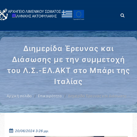
Διημερίδα Έρευνας και
Διάσωσης με την συμμετοχή
του Λ.Σ.-ΕΛ.ΑΚΤ στο Μπάρι της
Ιταλίας
Αρχική σελίδα
Επικαιρότητα
Διημερίδα Έρευνας και Διάσωσης …
20/06/2024 3:26 μμ.