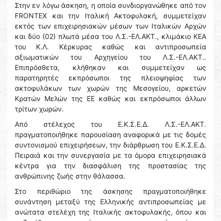
Στην εν λόγω άσκηση, η οποία συνδιοργανώθηκε από τον
FRONTEX και την Ιταλική Ακτοφυλακή, συμμετείχαν
εκτός των επιχειρησιακών μέσων των Ιταλικών Αρχών
και δύο (02) πλωτά μέσα του Λ.Σ.-ΕΛ.ΑΚΤ., κλιμάκιο ΚΕΑ
του Κ.Λ. Κέρκυρας καθώς και αντιπροσωπεία
αξιωματικών του Αρχηγείου του Λ.Σ.-ΕΛ.ΑΚΤ..
Επιπρόσθετα, κλήθηκαν και συμμετείχαν ως
παρατηρητές εκπρόσωποι της πλειοψηφίας των
ακτοφυλάκων των χωρών της Μεσογείου, αρκετών
Κρατών Μελών της ΕΕ καθώς και εκπρόσωποι άλλων
τρίτων χωρών.
Από στέλεχος του Ε.Κ.Σ.Ε.Δ. Λ.Σ.-ΕΛ.ΑΚΤ.
πραγματοποιήθηκε παρουσίαση αναφορικά με τις δομές
συντονισμού επιχειρήσεων, την διάρθρωση του Ε.Κ.Σ.Ε.Δ.
Πειραιά και την συνεργασία με τα όμορα επιχειρησιακά
κέντρα για την διασφάλιση της προστασίας της
ανθρώπινης ζωής στην θάλασσα.
Στο περιθώριο της άσκησης πραγματοποιήθηκε
συνάντηση μεταξύ της Ελληνικής αντιπροσωπείας με
ανώτατα στελέχη της Ιταλικής ακτοφυλακής, όπου και