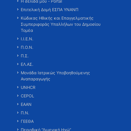
Η σελίδα μου - Portal
Επιτελική Δομή ΕΣΠΑ ΥΝΑΝΠ
Κώδικας Ηθικής και Επαγγελματικής
Συμπεριφοράς Υπαλλήλων του Δημοσίου
Τομέα
Ι.Ι.Ε.Ν.
Π.Ο.Ν.
Π.Σ.
ΕΛ.ΑΣ.
Μονάδα Ιατρικώς Υποβοηθούμενης
Αναπαραγωγής
UNHCR
CEPOL
ΕΑΑΝ
Π.Ν.
ΓΕΕΘΑ
Περιοδικό “Λιμενική Ηχώ”