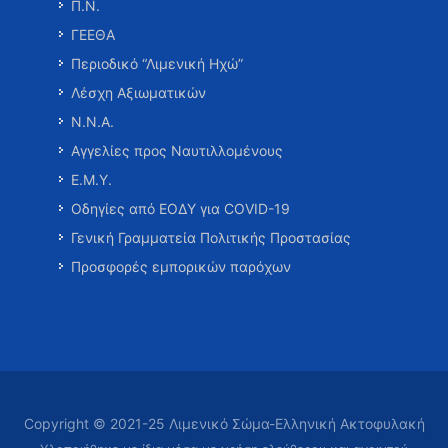
Π.Ν.
ΓΕΕΘΑ
Περιοδικό “Λιμενική Ηχώ”
Λέσχη Αξιωματικών
Ν.Ν.Α.
Αγγελίες προς Ναυτιλλομένους
Ε.Μ.Υ.
Οδηγίες από ΕΟΔΥ για COVID-19
Γενική Γραμματεία Πολιτικής Προστασίας
Προσφορές εμπορικών παρόχων
Copyright © 2021-25 Λιμενικό Σώμα-Ελληνική Ακτοφυλακή