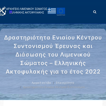
Δραστηριότητα Ενιαίου Κέντρου
Συντονισμού Έρευνας και
Διάσωσης του Λιμενικού
Σώματος – Ελληνικής
Ακτοφυλακής για το έτος 2022
Αρχική σελίδα
Επικαιρότητα
Δραστηριότητα Ενιαίου Κέντρου Συντονισμού …