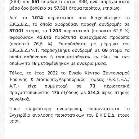
(SRR) και
551
συμβάντα εκτός SRR, ενώ παρέχει κατά
μέσο όρο βοήθεια σε
57.321
άτομα περίπου, ετησίως.
Από τα
1.914
περιστατικά που διαχειρίστηκε το
Ε.Κ.Σ.Ε.Δ., τα οποία αφορούσαν παροχή συνδρομής σε
57.001
άτομα, τα
1.203
περιστατικά (ποσοστό 62,9 %)
αφορούσαν
43.613
παράτυπα εισερχόμενα πρόσωπα
(ποσοστό 76,5 %). Επιπρόσθετα, με μέριμνα του
Ε.Κ.Σ.Ε.Δ./Ν.Τ. παρασχέθηκε συνδρομή σε
69
άτομα τα
οποία ασθένησαν ή τραυματίσθηκαν εν πλω, εκ των
οποίων τα
18
μεταφέρθηκαν με εναέρια μέσα.
Τέλος, το έτος 2022 το Ενιαίο Κέντρο Συντονισμού
Έρευνας & Διάσωσης/Αεροπορικός Τομέας (Ε.Κ.Σ.Ε.Δ./
Α.Τ.) είχε συμμετοχή σε
73
περιστατικά
πραγματοποιώντας
175
εξόδους με
314,3
ώρες πτήσης
συνολικά.
Προς πληρέστερη ενημέρωση, επισυνάπτεται το
Εγχειρίδιο ανάλυσης περιστατικών του Ε.Κ.Σ.Ε.Δ. έτους
2022.