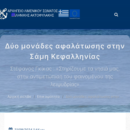
Δύο μονάδες αφαλάτωσης στην
Σάμη Κεφαλληνίας
Στέφανος Γκίκας : «Στηρίζουμε τα νησιά μας,
στην αντιμετώπιση του φαινομένου της
λειψυδρίας»
Αρχική σελίδα
Επικαιρότητα
Δύο μονάδες αφαλάτωσης στην …
21/09/2024 1:44 μμ.