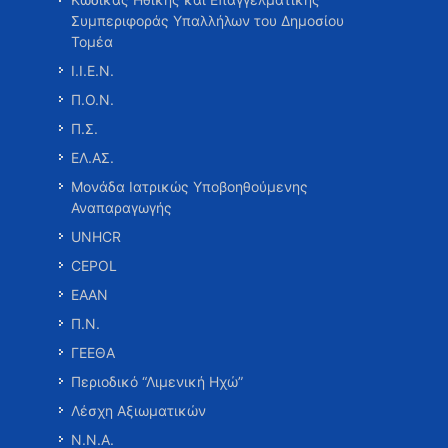
Συμπεριφοράς Υπαλλήλων του Δημοσίου
Τομέα
Ι.Ι.Ε.Ν.
Π.Ο.Ν.
Π.Σ.
ΕΛ.ΑΣ.
Μονάδα Ιατρικώς Υποβοηθούμενης
Αναπαραγωγής
UNHCR
CEPOL
ΕΑΑΝ
Π.Ν.
ΓΕΕΘΑ
Περιοδικό “Λιμενική Ηχώ”
Λέσχη Αξιωματικών
Ν.Ν.Α.