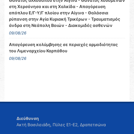
Θάνατος αλλοδαπού στην Αίγινα - Θάνατος λουομένων
στη Χερσόνησο και στη Χαλκίδα - Απαγόρευση
απόπλου Ε/Γ-Υ/Γ πλοίου στην Αίγινα - Θαλάσσια
ρύπανση στην Αγία Κυριακή Τρικέρων - Τραυματισμός
άνδρα στη Νεάπολη Βοιών - Διακομιδές ασθενών
09/08/26
Απαγόρευση κολύμβησης σε περιοχές αρμοδιότητας
του Λιμεναρχείου Καρπάθου
09/08/26
Διεύθυνση
Ακτή Βασιλειάδη, Πύλες Ε1-Ε2, Δραπετσώνα