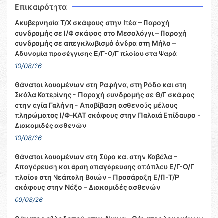
Επικαιρότητα
Ακυβερνησία Τ/Χ σκάφους στην Ιτέα – Παροχή
συνδρομής σε Ι/Φ σκάφος στο Μεσολόγγι – Παροχή
συνδρομής σε απεγκλωβισμό άνδρα στη Μήλο –
Αδυναμία προσέγγισης Ε/Γ-Ο/Γ πλοίου στα Ψαρά
10/08/26
Θάνατοι λουομένων στη Ραφήνα, στη Ρόδο και στη
Σκάλα Κατερίνης - Παροχή συνδρομής σε Θ/Γ σκάφος
στην αγία Γαλήνη - Αποβίβαση ασθενούς μέλους
πληρώματος Ι/Φ-ΚΑΤ σκάφους στην Παλαιά Επίδαυρο -
Διακομιδές ασθενών
10/08/26
Θάνατοι λουομένων στη Σύρο και στην Καβάλα –
Απαγόρευση και άρση απαγόρευσης απόπλου Ε/Γ-Ο/Γ
πλοίου στη Νεάπολη Βοιών – Προσάραξη Ε/Π-Τ/Ρ
σκάφους στην Νάξο – Διακομιδές ασθενών
09/08/26