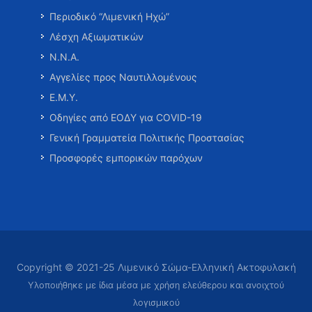
Περιοδικό “Λιμενική Ηχώ”
Λέσχη Αξιωματικών
Ν.Ν.Α.
Αγγελίες προς Ναυτιλλομένους
Ε.Μ.Υ.
Οδηγίες από ΕΟΔΥ για COVID-19
Γενική Γραμματεία Πολιτικής Προστασίας
Προσφορές εμπορικών παρόχων
Copyright © 2021-25 Λιμενικό Σώμα-Ελληνική Ακτοφυλακή
Υλοποιήθηκε με ίδια μέσα με χρήση ελεύθερου και ανοιχτού
λογισμικού