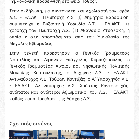
''Υμνολογική προσέγγιση στο Θείο Πάθος''.
Στην εκδήλωση, με συντονιστή και σχολιαστή τον Ιερέα
Λ.Σ. - ΕΛ.ΑΚΤ. Πλωτάρχη Λ.Σ. (Ι) Δημήτριο Βαρσαμίδη,
συμμετείχε η Βυζαντινή Χορωδία Λ.Σ. - ΕΛ.ΑΚΤ. με
χοράρχη τον Πλωτάρχη Λ.Σ. (Τ) Αθανάσιο Ατσαλάκη, η
οποία έψαλε αποσπάσματα από την Υμνολογία της
Μεγάλης Εβδομάδας.
Στην τελετή παρέστησαν ο Γενικός Γραμματέας
Ναυτιλίας και Λιμένων Ευάγγελος Κυριαζόπουλος, ο
Γενικός Γραμματέας Αιγαίου και Νησιωτικής Πολιτικής
Μανώλης Κουτουλάκης, ο Αρχηγός Λ.Σ. - ΕΛ.ΑΚΤ.
Αντιναύαρχος Λ.Σ. Τρύφων Κοντιζάς, ο Α΄ Υπαρχηγός Λ.Σ.
- ΕΛ.ΑΚΤ. Αντιναύαρχος Λ.Σ. Χρήστος Κοντορουχάς,
ανώτατοι και ανώτεροι Αξιωματικοί του Λ.Σ. - ΕΛ.ΑΚΤ.
καθώς και ο Πρόεδρος της Λέσχης Λ.Σ..
Σχετικές εικόνες