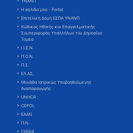
ΥΝΑΝΠ
Η σελίδα μου - Portal
Επιτελική Δομή ΕΣΠΑ ΥΝΑΝΠ
Κώδικας Ηθικής και Επαγγελματικής
Συμπεριφοράς Υπαλλήλων του Δημοσίου
Τομέα
Ι.Ι.Ε.Ν.
Π.Ο.Ν.
Π.Σ.
ΕΛ.ΑΣ.
Μονάδα Ιατρικώς Υποβοηθούμενης
Αναπαραγωγής
UNHCR
CEPOL
ΕΑΑΝ
Π.Ν.
ΓΕΕΘΑ