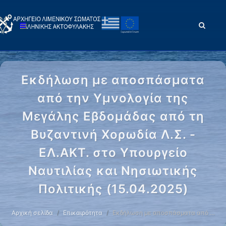
Εκδήλωση με αποσπάσματα
από την Υμνολογία της
Μεγάλης Εβδομάδας από τη
Βυζαντινή Χορωδία Λ.Σ. -
ΕΛ.ΑΚΤ. στο Υπουργείο
Ναυτιλίας και Νησιωτικής
Πολιτικής (15.04.2025)
Αρχική σελίδα
Επικαιρότητα
Εκδήλωση με αποσπάσματα από …