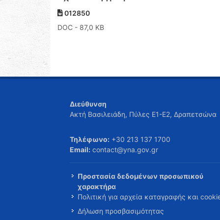
012850
DOC
- 87,0 KB
Διεύθυνση
Ακτή Βασιλειάδη, Πύλες Ε1-Ε2, Δραπετσώνα
Τηλέφωνο:
+30 213 137 1700
Email:
contact@yna.gov.gr
Προστασία δεδομένων προσωπικού
χαρακτήρα
Πολιτική για αρχεία καταγραφής και cooki
Δήλωση προσβασιμότητας