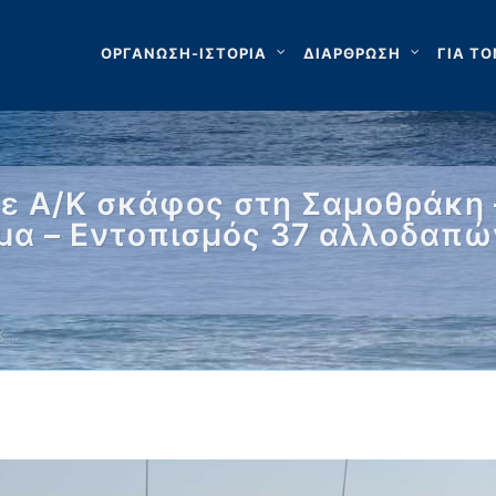
ΟΡΓΑΝΩΣΗ-ΙΣΤΟΡΙΑ
ΔΙΑΡΘΡΩΣΗ
ΓΙΑ ΤΟ
ε Α/Κ σκάφος στη Σαμοθράκη 
μα – Εντοπισμός 37 αλλοδαπώ
Κ …