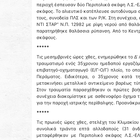
περιοχή έσπευσαν δύο Περιπολικά σκάφη Λ.Σ.-ΕΛ.
σκάφος. Το αλιευτικό κατέπλευσε αυτοδύναμα σ
τους, συνοδεία ΠΛΣ και των Ρ/Κ. Στη συνέχεια,
ΝΤΙ ΣΤΑΡ” Ν.Π. 12982 με ρίψη νερού από θαλ
παρατηρήθηκε θαλάσσια ρύπανση. Από το Κεντ
σκάφους.
*****
Τις μεσημβρινές ώρες χθες, ενημερώθηκε το Δ’ 
τραυματισμό ενός 35χρονου ημεδαπού εργαζόμε
επιβατηγό-οχηματαγωγό (Ε/Γ-Ο/Γ) πλοίο, το οπ
Περάματος. Ειδικότερα, ο 35χρονος κατά τ
μετακινήσει μεταλλικό αντικείμενο βαρέως τύπ
Στον τραυματία παρασχέθηκαν οι πρώτες βοή
συνέχεια διακομίστηκε με ασθενοφόρο όχημα τ
για την παροχή ιατρικής περίθαλψης. Προανάκρι
*****
Τις πρωινές ώρες χθες, στελέχη του Κλιμακίου
συνολικά τριάντα επτά αλλοδαπούς (31 άνδ
μεταφέρθηκαν με Περιπολικό σκάφος Λ.Σ.-ΕΛ