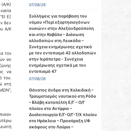
 (Α/Κ)
07/08/26
 υγεία
Συλλήψεις για παράβαση του
“ΕΙ ΕΞ
νόμου «Περί εξαρτησιογόνων
ν δεν
ουσιών» στην Αλεξανδρούπολη
υ Α/Κ
και στην Καβάλα – Διάσωση
αλλοδαπών στη Λευκάδα –
Συνέχεια ενημέρωσης σχετικά
με τον εντοπισμό 42 αλλοδαπών
ια τον
στην Ιεράπετρα - Συνέχεια
ιών σε
ενημέρωσης σχετικά με τον
 ζώνης
εντοπισμό 47
ας να
ό του.
07/08/26
ώ στη
Θάνατος άνδρα στη Χαλκιδική –
ΗΜΩΝ”,
Τραυματισμός ναυτικού στη Ρόδο
– Βλάβη καταπέλτη Ε/Γ – Ο/Γ
πλοίου στο Αντίρριο –
όπισαν
Δυσλειτουργία Ε/Γ-Ο/Γ-Τ/Χ πλοίου
ωτέρω
στο Ηράκλειο – Προσάραξη Ι/Φ
ειστή
σκάφους στο Λαύριο –