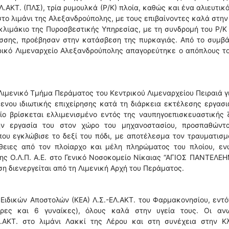
ΑΚΤ. (ΠΛΣ), τρία ρυμουλκά (Ρ/Κ) πλοία, καθώς και ένα αλιευτικό
το λιμάνι της Αλεξανδρούπολης, με τους επιβαίνοντες καλά στην
 κλιμάκιο της Πυροσβεστικής Υπηρεσίας, με τη συνδρομή του Ρ/Κ 
άσσης, προέβησαν στην κατάσβεση της πυρκαγιάς. Από το συμβά
ρικό Λιμεναρχείο Αλεξανδρούπολης απαγορεύτηκε ο απόπλους το
Λιμενικό Τμήμα Περάματος του Κεντρικού Λιμεναρχείου Πειραιά γ
νου ιδιωτικής επιχείρησης κατά τη διάρκεια εκτέλεσης εργασ
οίο βρίσκεται ελλιμενισμένο εντός της ναυπηγοεπισκευαστικής
ην εργασία του στον χώρο του μηχανοστασίου, προσπαθώντ
ου εγκλώβισε το δεξί του πόδι, με αποτέλεσμα τον τραυματισμ
θειες από τον πλοίαρχο και μέλη πληρώματος του πλοίου, εν
ης Ο.Λ.Π. Α.Ε. στο Γενικό Νοσοκομείο Νίκαιας “ΑΓΙΟΣ ΠΑΝΤΕΛΕ
ση διενεργείται από τη Λιμενική Αρχή του Περάματος.
 Ειδικών Αποστολών (ΚΕΑ) Λ.Σ.-ΕΛ.ΑΚΤ. του Φαρμακονησίου, εντ
ρες και 6 γυναίκες), όλους καλά στην υγεία τους. Οι αν
.ΑΚΤ. στο λιμάνι Λακκί της Λέρου και στη συνέχεια στην Κλ