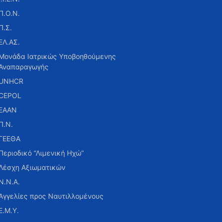
Π.Ο.Ν.
Π.Σ.
ΕΛ.ΑΣ.
Μονάδα Ιατρικώς Υποβοηθούμενης
Αναπαραγωγής
UNHCR
CEPOL
ΕΑΑΝ
Π.Ν.
ΓΕΕΘΑ
Περιοδικό “Λιμενική Ηχώ”
Λέσχη Αξιωματικών
Ν.Ν.Α.
Αγγελίες προς Ναυτιλλομένους
Ε.Μ.Υ.