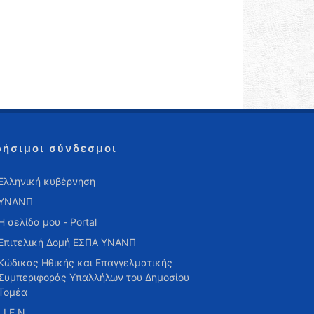
ρήσιμοι σύνδεσμοι
Ελληνική κυβέρνηση
ΥΝΑΝΠ
Η σελίδα μου - Portal
Επιτελική Δομή ΕΣΠΑ ΥΝΑΝΠ
Κώδικας Ηθικής και Επαγγελματικής
Συμπεριφοράς Υπαλλήλων του Δημοσίου
Τομέα
Ι.Ι.Ε.Ν.