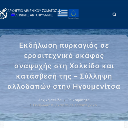
Εκδήλωση πυρκαγιάς σε
ερασιτεχνικό σκάφος
αναψυχής στη Χαλκίδα και
κατάσβεσή της – Σύλληψη
αλλοδαπών στην Ηγουμενίτσα
Αρχική σελίδα
Επικαιρότητα
Εκδήλωση πυρκαγιάς σε ερασιτεχνικό …