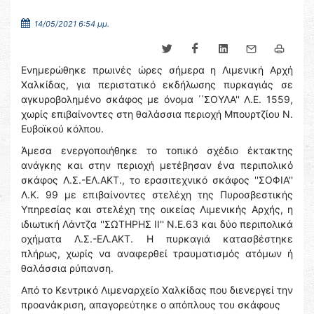
14/05/2021 6:54 μμ.
Ενημερώθηκε πρωινές ώρες σήμερα η Λιμενική Αρχή
Χαλκίδας, για περιστατικό εκδήλωσης πυρκαγιάς σε
αγκυροβολημένο σκάφος με όνομα ΄΄ΣΟΥΛΑ'' Λ.Ε. 1559,
χωρίς επιβαίνοντες στη θαλάσσια περιοχή Μπουρτζίου Ν.
Ευβοϊκού κόλπου.
Άμεσα ενεργοποιήθηκε το τοπικό σχέδιο έκτακτης
ανάγκης και στην περιοχή μετέβησαν ένα περιπολικό
σκάφος Λ.Σ.-ΕΛ.ΑΚΤ., το ερασιτεχνικό σκάφος ''ΣΟΦΙΑ''
Λ.Κ. 99 με επιβαίνοντες στελέχη της Πυροσβεστικής
Υπηρεσίας και στελέχη της οικείας Λιμενικής Αρχής, η
ιδιωτική Λάντζα ''ΣΩΤΗΡΗΣ ΙΙ'' Ν.Ε.63 και δύο περιπολικά
οχήματα Λ.Σ.-ΕΛ.ΑΚΤ. Η πυρκαγιά κατασβέστηκε
πλήρως, χωρίς να αναφερθεί τραυματισμός ατόμων ή
θαλάσσια ρύπανση.
Από το Κεντρικό Λιμεναρχείο Χαλκίδας που διενεργεί την
προανάκριση, απαγορεύτηκε ο απόπλους του σκάφους