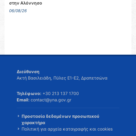
στην Αλόννησο
06/08/26
Διεύθυνση
Ακτή Βασιλειάδη, Πύλες Ε1-Ε2, Δραπετσώνα
Τηλέφωνο:
+30 213 137 1700
Email:
contact@yna.gov.gr
Προστασία δεδομένων προσωπικού
χαρακτήρα
Πολιτική για αρχεία καταγραφής και cookies