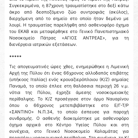
Συγκεκριμένα, η 87χρονη τραυματίστηκε στο δεξί κάτω
άκρο από δεσποζόμενο ζώο συντροφιάς (σκύλος),
διερχόμενη από το σημείο στο οποίο ήταν δεμένο με
λουρί. Η τραυματίας παρελήφθη από ασθενοφόρο όχημα
του ΕΚΑΒ και μεταφέρθηκε στο Γενικό Πανεπιστημιακό
Νοσοκομείο Πάτρας «ΑΓΙΟΣ ΑΝΤΡΕΑΣ», για τη
διενέργεια ιατρικών εξετάσεων.
*****
Τις απογευματινές ώρες χθες, ενημερώθηκε η Λιμενική
Αρχή της Πύλου ότι ένας 66χρονος αλλοδαπός επιβάτης
(υπήκοος Ιταλίας) ενός κρουαζιερόπλοιου (Κ/Ζ) σημαίας
Παναμά, το οποίο έπλεε στη θαλάσσια περιοχή 26 ν.μ.
νότια της Πύλου, έχρηζε άμεσης νοσοκομειακής
περίθαλψης. Το Κ/Ζ προσέγγισε στον όρμο Ναυαρίνου
όπου ο 66χρονος μετεπιβιβάστηκε στο Ε/Γ-Τ/Ρ
«ΣΑΝΤΙΝΟ» Ν.Π.34, το οποίο έσπευσε για παροχή
συνδρομής. Ο ασθενής διακομίστηκε με ασθενοφόρο
όχημα αρχικά στο Κέντρο Υγείας Πύλου και στη
συνέχεια, στο Γενικό Νοσοκομείο Καλαμάτας για
περαιτέρω νοσοκομειακή περίθαλψη. Στη συνέχεια, το Κ/