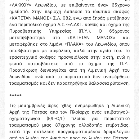
«ΛΑΚΚΟΥ» Λεωνιδίου, με επιβαίνοντα έναν 65χρονο
ημεδαπό. Στην περιοχή έσπευσε το ιδιωτικό σκάφος
«ΚΑΠΕΤΑΝ ΜΑΝΟΣ» Σ.Λ. 082, ενώ από ξηράς μετέβησαν
ένα περιπολικό όχημα Λ.Σ.-ΕΛ.ΑΚΤ. καθώς και όχημα της
Πυροσβεστικής Υπηρεσίας (Π.Υ.). Ο 65χρονος
μετεπιβιβάστηκε στο «ΚΑΠΕΤΑΝ ΜΑΝΟΣ» και
μεταφέρθηκε στο λιμάνι «ΠΛΑΚΑ» του Λεωνιδίου, όπου
αποβιβάστηκε με ασφάλεια, καλά στην υγεία του. Το
ερασιτεχνικό σκάφος προσγειάλωσε στην ακτή, ενώ η
φωτιά κατασβέστηκε από το όχημα της Π.Υ..
Προανάκριση διενεργείται από τη Λιμενική Αρχή του
Λεωνιδίου, ενώ από το περιστατικό δεν αναφέρθηκε
τραυματισμός και δεν παρατηρήθηκε θαλάσσια ρύπανση.
*****
Τις μεσημβρινές ώρες χθες, ενημερώθηκε η Λιμενική
Αρχή της Πάτρας από τον Πλοίαρχο ενός επιβατηγού-
οχηματαγωγού (Ε/Γ-Ο/Γ) πλοίου για περιστατικό
τραυματισμού μιας 87χρονης αλλοδαπής επιβάτιδας,
κατά την εκτέλεση προγραμματισμένου δρομολογίου
από το λιμάνι της Ανκόνας προς το λιμάνι της Πάτρας.