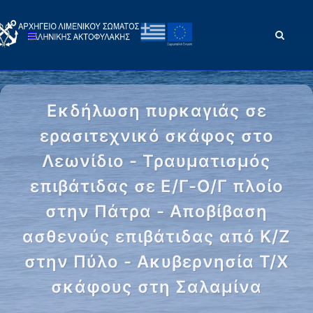
Εκδήλωση πυρκαγιάς σε
ερασιτεχνικό σκάφος στο
Λεωνίδιο - Τραυματισμός
επιβάτιδας σε Ε/Γ-Ο/Γ πλοίο
στην Πάτρα - Αποβίβαση
ασθενούς επιβάτιδας από Κ/Ζ
στην Πύλο - Ακυβερνησία Τ/Χ
σκάφους στη Σαλαμίνα