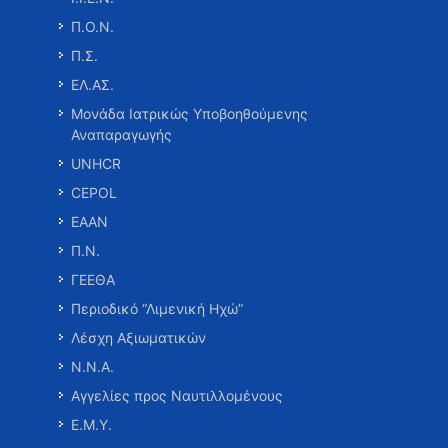
Π.Ο.Ν.
Π.Σ.
ΕΛ.ΑΣ.
Μονάδα Ιατρικώς Υποβοηθούμενης
Αναπαραγωγής
UNHCR
CEPOL
ΕΑΑΝ
Π.Ν.
ΓΕΕΘΑ
Περιοδικό “Λιμενική Ηχώ”
Λέσχη Αξιωματικών
Ν.Ν.Α.
Αγγελίες προς Ναυτιλλομένους
Ε.Μ.Υ.