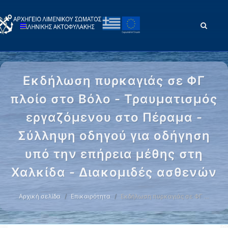
Εκδήλωση πυρκαγιάς σε ΦΓ
πλοίο στο Βόλο - Τραυματισμός
εργαζόμενου στο Πέραμα -
Σύλληψη οδηγού για οδήγηση
υπό την επήρεια μέθης στη
Χαλκίδα - Διακομιδές ασθενών
Αρχική σελίδα
Επικαιρότητα
Εκδήλωση πυρκαγιάς σε ΦΓ …