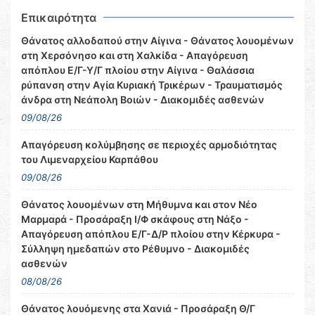
Επικαιρότητα
Θάνατος αλλοδαπού στην Αίγινα - Θάνατος λουομένων
στη Χερσόνησο και στη Χαλκίδα - Απαγόρευση
απόπλου Ε/Γ-Υ/Γ πλοίου στην Αίγινα - Θαλάσσια
ρύπανση στην Αγία Κυριακή Τρικέρων - Τραυματισμός
άνδρα στη Νεάπολη Βοιών - Διακομιδές ασθενών
09/08/26
Απαγόρευση κολύμβησης σε περιοχές αρμοδιότητας
του Λιμεναρχείου Καρπάθου
09/08/26
Θάνατος λουομένων στη Μήθυμνα και στον Νέο
Μαρμαρά - Προσάραξη Ι/Φ σκάφους στη Νάξο -
Απαγόρευση απόπλου Ε/Γ-Δ/Ρ πλοίου στην Κέρκυρα -
Σύλληψη ημεδαπών στο Ρέθυμνο - Διακομιδές
ασθενών
08/08/26
Θάνατος λουόμενης στα Χανιά - Προσάραξη Θ/Γ