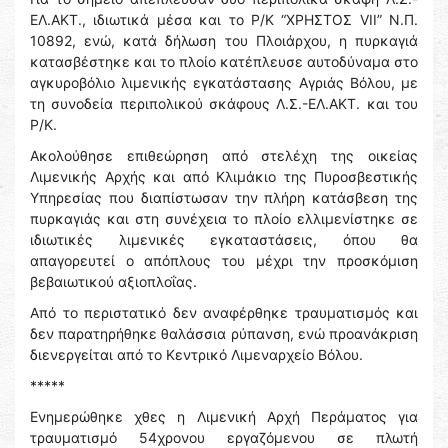
ΕΛ.ΑΚΤ., ιδιωτικά μέσα και το Ρ/Κ “ΧΡΗΣΤΟΣ VII” Ν.Π.
10892, ενώ, κατά δήλωση του Πλοιάρχου, η πυρκαγιά
κατασβέστηκε και το πλοίο κατέπλευσε αυτοδύναμα στο
αγκυροβόλιο λιμενικής εγκατάστασης Αγριάς Βόλου, με
τη συνοδεία περιπολικού σκάφους Λ.Σ.-ΕΛ.ΑΚΤ. και του
Ρ/Κ.
Ακολούθησε επιθεώρηση από στελέχη της οικείας
Λιμενικής Αρχής και από Κλιμάκιο της Πυροσβεστικής
Υπηρεσίας που διαπίστωσαν την πλήρη κατάσβεση της
πυρκαγιάς και στη συνέχεια το πλοίο ελλιμενίστηκε σε
ιδιωτικές λιμενικές εγκαταστάσεις, όπου θα
απαγορευτεί ο απόπλους του μέχρι την προσκόμιση
βεβαιωτικού αξιοπλοΐας.
Από το περιστατικό δεν αναφέρθηκε τραυματισμός και
δεν παρατηρήθηκε θαλάσσια ρύπανση, ενώ προανάκριση
διενεργείται από το Κεντρικό Λιμεναρχείο Βόλου.
*****
Ενημερώθηκε χθες η Λιμενική Αρχή Περάματος για
τραυματισμό 54χρονου εργαζόμενου σε πλωτή