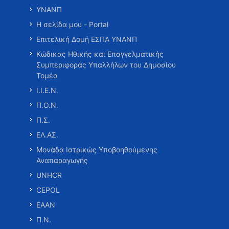
ΥΝΑΝΠ
Η σελίδα μου - Portal
Επιτελική Δομή ΕΣΠΑ ΥΝΑΝΠ
Κώδικας Ηθικής και Επαγγελματικής
Συμπεριφοράς Υπαλλήλων του Δημοσίου
Τομέα
Ι.Ι.Ε.Ν.
Π.Ο.Ν.
Π.Σ.
ΕΛ.ΑΣ.
Μονάδα Ιατρικώς Υποβοηθούμενης
Αναπαραγωγής
UNHCR
CEPOL
ΕΑΑΝ
Π.Ν.