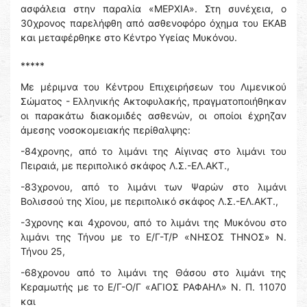
ασφάλεια στην παραλία «ΜΕΡΧΙΑ». Στη συνέχεια, ο
30χρονος παρελήφθη από ασθενοφόρο όχημα του ΕΚΑΒ
και μεταφέρθηκε στο Κέντρο Υγείας Μυκόνου.
*****
Με μέριμνα του Κέντρου Επιχειρήσεων του Λιμενικού
Σώματος - Ελληνικής Ακτοφυλακής, πραγματοποιήθηκαν
οι παρακάτω διακομιδές ασθενών, οι οποίοι έχρηζαν
άμεσης νοσοκομειακής περίθαλψης:
-84χρονης, από το λιμάνι της Αίγινας στο λιμάνι του
Πειραιά, με περιπολικό σκάφος Λ.Σ.-ΕΛ.ΑΚΤ.,
-83χρονου, από το λιμάνι των Ψαρών στο λιμάνι
Βολισσού της Χίου, με περιπολικό σκάφος Λ.Σ.-ΕΛ.ΑΚΤ.,
-3χρονης και 4χρονου, από το λιμάνι της Μυκόνου στο
λιμάνι της Τήνου με το Ε/Γ-Τ/Ρ «ΝΗΣΟΣ ΤΗΝΟΣ» Ν.
Τήνου 25,
-68χρονου από το λιμάνι της Θάσου στο λιμάνι της
Κεραμωτής με το Ε/Γ-Ο/Γ «ΑΓΙΟΣ ΡΑΦΑΗΛ» Ν. Π. 11070
και