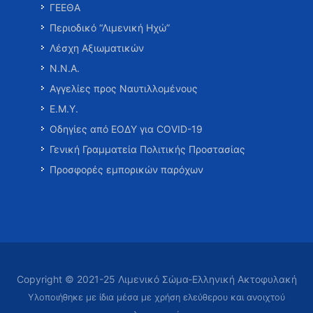
ΓΕΕΘΑ
Περιοδικό “Λιμενική Ηχώ”
Λέσχη Αξιωματικών
Ν.Ν.Α.
Αγγελίες προς Ναυτιλλομένους
Ε.Μ.Υ.
Οδηγίες από ΕΟΔΥ για COVID-19
Γενική Γραμματεία Πολιτικής Προστασίας
Προσφορές εμπορικών παρόχων
Copyright © 2021-25 Λιμενικό Σώμα-Ελληνική Ακτοφυλακή
Υλοποιήθηκε με ίδια μέσα με χρήση ελεύθερου και ανοιχτού