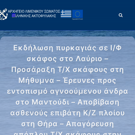
Εκδήλωση πυρκαγιάς σε Ι/Φ
σκάφος στο Λαύριο –
Προσάραξη Τ/Χ σκάφους στη
Μήθυμνα – Έρευνες προς
εντοπισμό αγνοούμενου άνδρα
στο Μαντούδι – Αποβίβαση
ασθενούς επιβάτη Κ/Ζ πλοίου
στη Θήρα – Απαγόρευση
απόπλου Τ/Χ σκάφους στην