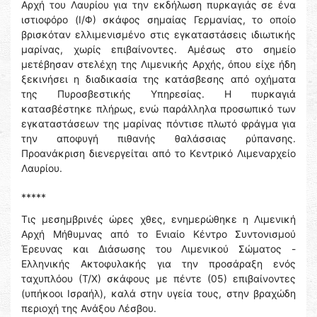
Αρχή του Λαυρίου για την εκδήλωση πυρκαγιάς σε ένα
ιστιοφόρο (Ι/Φ) σκάφος σημαίας Γερμανίας, το οποίο
βρισκόταν ελλιμενισμένο στις εγκαταστάσεις ιδιωτικής
μαρίνας, χωρίς επιβαίνοντες. Αμέσως στο σημείο
μετέβησαν στελέχη της Λιμενικής Αρχής, όπου είχε ήδη
ξεκινήσει η διαδικασία της κατάσβεσης από οχήματα
της Πυροσβεστικής Υπηρεσίας. Η πυρκαγιά
κατασβέστηκε πλήρως, ενώ παράλληλα προσωπικό των
εγκαταστάσεων της μαρίνας πόντισε πλωτό φράγμα για
την αποφυγή πιθανής θαλάσσιας ρύπανσης.
Προανάκριση διενεργείται από το Κεντρικό Λιμεναρχείο
Λαυρίου.
*****
Τις μεσημβρινές ώρες χθες, ενημερώθηκε η Λιμενική
Αρχή Μήθυμνας από το Ενιαίο Κέντρο Συντονισμού
Έρευνας και Διάσωσης του Λιμενικού Σώματος -
Ελληνικής Ακτοφυλακής για την προσάραξη ενός
ταχυπλόου (Τ/Χ) σκάφους με πέντε (05) επιβαίνοντες
(υπήκοοι Ισραήλ), καλά στην υγεία τους, στην βραχώδη
περιοχή της Ανάξου Λέσβου.