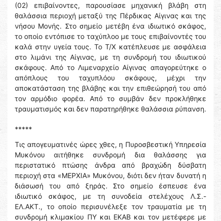
(02) επιβαίνοντες, παρουσίασε μηχανική βλάβη στη
θαλάσσια περιοχή μεταξύ της Πέρδικας Αίγινας και της
νήσου Μονής. Στο σημείο μετέβη ένα ιδιωτικό σκάφος,
το οποίο εντόπισε το ταχύπλοο με τους επιβαίνοντές του
καλά στην υγεία τους. Το Τ/Χ κατέπλευσε με ασφάλεια
στο λιμάνι της Αίγινας, με τη συνδρομή του ιδιωτικού
σκάφους. Από το Λιμεναρχείο Αίγινας απαγορεύτηκε ο
απόπλους του ταχυπλόου σκάφους, μέχρι την
αποκατάσταση της βλάβης και την επιθεώρησή του από
τον αρμόδιο φορέα. Από το συμβάν δεν προκλήθηκε
τραυματισμός και δεν παρατηρήθηκε θαλάσσια ρύπανση.
*****
Τις απογευματινές ώρες χθες, η Πυροσβεστική Υπηρεσία
Μυκόνου αιτήθηκε συνδρομή δια θαλάσσης για
περιστατικό πτώσης άνδρα από βραχώδη δύσβατη
περιοχή στα «ΜΕΡΧΙΑ» Μυκόνου, διότι δεν ήταν δυνατή η
διάσωσή του από ξηράς. Στο σημείο έσπευσε ένα
ιδιωτικό σκάφος, με τη συνοδεία στελέχους Λ.Σ.-
ΕΛ.ΑΚΤ., το οποίο περισυνέλεξε τον τραυματία με τη
συνδρομή κλιμακίου ΠΥ και ΕΚΑΒ και τον μετέφερε με