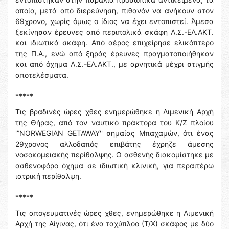
οποία, μετά από διερεύνηση, πιθανόν να ανήκουν στον
69χρονο, χωρίς όμως ο ίδιος να έχει εντοπιστεί. Άμεσα
ξεκίνησαν έρευνες από περιπολικά σκάφη Λ.Σ.-ΕΛ.ΑΚΤ.
και ιδιωτικά σκάφη. Από αέρος επιχείρησε ελικόπτερο
της Π.Α., ενώ από ξηράς έρευνες πραγματοποιήθηκαν
και από όχημα Λ.Σ.-ΕΛ.ΑΚΤ., με αρνητικά μέχρι στιγμής
αποτελέσματα.
*****
Τις βραδινές ώρες χθες ενημερώθηκε η Λιμενική Αρχή
της Θήρας, από τον ναυτικό πράκτορα του Κ/Ζ πλοίου
'”NORWEGIAN GETAWAY'' σημαίας Μπαχαμών, ότι ένας
29χρονος αλλοδαπός επιβάτης έχρηζε άμεσης
νοσοκομειακής περίθαλψης. Ο ασθενής διακομίστηκε με
ασθενοφόρο όχημα σε ιδιωτική κλινική, για περαιτέρω
ιατρική περίθαλψη.
*****
Τις απογευματινές ώρες χθες, ενημερώθηκε η Λιμενική
Αρχή της Αίγινας, ότι ένα ταχύπλοο (Τ/Χ) σκάφος με δύο