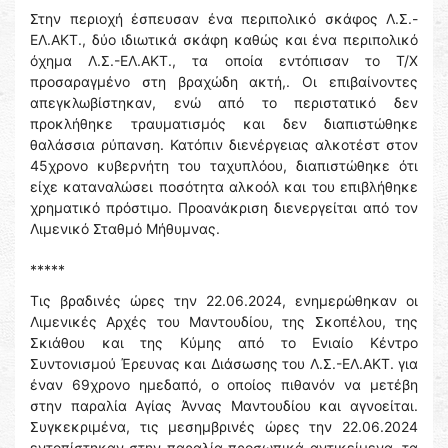
Στην περιοχή έσπευσαν ένα περιπολικό σκάφος Λ.Σ.-
ΕΛ.ΑΚΤ., δύο ιδιωτικά σκάφη καθώς και ένα περιπολικό
όχημα Λ.Σ.-ΕΛ.ΑΚΤ., τα οποία εντόπισαν το Τ/Χ
προσαραγμένο στη βραχώδη ακτή,. Οι επιβαίνοντες
απεγκλωβίστηκαν, ενώ από το περιστατικό δεν
προκλήθηκε τραυματισμός και δεν διαπιστώθηκε
θαλάσσια ρύπανση. Κατόπιν διενέργειας αλκοτέστ στον
45χρονο κυβερνήτη του ταχυπλόου, διαπιστώθηκε ότι
είχε καταναλώσει ποσότητα αλκοόλ και του επιβλήθηκε
χρηματικό πρόστιμο. Προανάκριση διενεργείται από τον
Λιμενικό Σταθμό Μήθυμνας.
*****
Τις βραδινές ώρες την 22.06.2024, ενημερώθηκαν οι
Λιμενικές Αρχές του Μαντουδίου, της Σκοπέλου, της
Σκιάθου και της Κύμης από το Ενιαίο Κέντρο
Συντονισμού Έρευνας και Διάσωσης του Λ.Σ.-ΕΛ.ΑΚΤ. για
έναν 69χρονο ημεδαπό, ο οποίος πιθανόν να μετέβη
στην παραλία Αγίας Άννας Μαντουδίου και αγνοείται.
Συγκεκριμένα, τις μεσημβρινές ώρες την 22.06.2024
εντοπίστηκαν στην παραλία προσωπικά αντικείμενα, τα