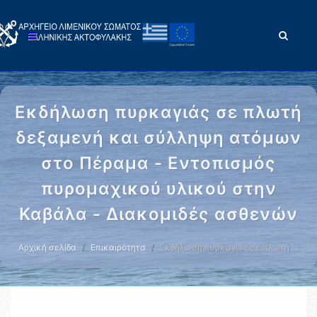
Εκδήλωση πυρκαγιάς σε πλωτή
δεξαμενή και σύλληψη ατόμων
στο Πέραμα - Εντοπισμός
πυρομαχικού υλικού στην
Καβάλα - Διακομιδές ασθενών
Αρχική σελίδα
Επικαιρότητα
Εκδήλωση πυρκαγιάς σε πλωτή …