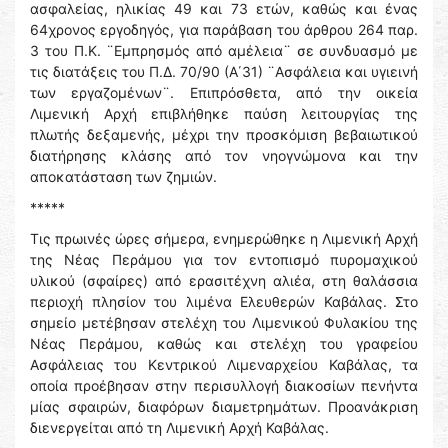
ασφαλείας, ηλικίας 49 και 73 ετών, καθώς και ένας
64χρονος εργοδηγός, για παράβαση του άρθρου 264 παρ.
3 του Π.Κ. ¨Εμπρησμός από αμέλεια¨ σε συνδυασμό με
τις διατάξεις του Π.Δ. 70/90 (Α΄31) ¨Ασφάλεια και υγιεινή
των εργαζομένων¨. Επιπρόσθετα, από την οικεία
Λιμενική Αρχή επιβλήθηκε παύση λειτουργίας της
πλωτής δεξαμενής, μέχρι την προσκόμιση βεβαιωτικού
διατήρησης κλάσης από τον νηογνώμονα και την
αποκατάσταση των ζημιών.
*****
Τις πρωινές ώρες σήμερα, ενημερώθηκε η Λιμενική Αρχή
της Νέας Περάμου για τον εντοπισμό πυρομαχικού
υλικού (σφαίρες) από ερασιτέχνη αλιέα, στη θαλάσσια
περιοχή πλησίον του λιμένα Ελευθερών Καβάλας. Στο
σημείο μετέβησαν στελέχη του Λιμενικού Φυλακίου της
Νέας Περάμου, καθώς και στελέχη του γραφείου
Ασφάλειας του Κεντρικού Λιμεναρχείου Καβάλας, τα
οποία προέβησαν στην περισυλλογή διακοσίων πενήντα
μίας σφαιρών, διαφόρων διαμετρημάτων. Προανάκριση
διενεργείται από τη Λιμενική Αρχή Καβάλας.