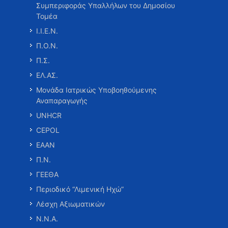
Συμπεριφοράς Υπαλλήλων του Δημοσίου
Τομέα
Ι.Ι.Ε.Ν.
Π.Ο.Ν.
Π.Σ.
ΕΛ.ΑΣ.
Μονάδα Ιατρικώς Υποβοηθούμενης
Αναπαραγωγής
UNHCR
CEPOL
ΕΑΑΝ
Π.Ν.
ΓΕΕΘΑ
Περιοδικό “Λιμενική Ηχώ”
Λέσχη Αξιωματικών
Ν.Ν.Α.