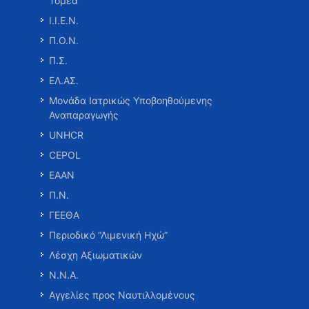
Τομέα
Ι.Ι.Ε.Ν.
Π.Ο.Ν.
Π.Σ.
ΕΛ.ΑΣ.
Μονάδα Ιατρικώς Υποβοηθούμενης
Αναπαραγωγής
UNHCR
CEPOL
ΕΑΑΝ
Π.Ν.
ΓΕΕΘΑ
Περιοδικό “Λιμενική Ηχώ”
Λέσχη Αξιωματικών
Ν.Ν.Α.
Αγγελίες προς Ναυτιλλομένους