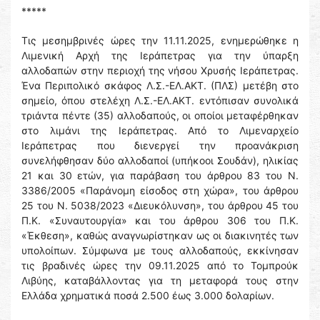
*****
Τις μεσημβρινές ώρες την 11.11.2025, ενημερώθηκε η
Λιμενική Αρχή της Ιεράπετρας για την ύπαρξη
αλλοδαπών στην περιοχή της νήσου Χρυσής Ιεράπετρας.
Ένα Περιπολικό σκάφος Λ.Σ.-ΕΛ.ΑΚΤ. (ΠΛΣ) μετέβη στο
σημείο, όπου στελέχη Λ.Σ.-ΕΛ.ΑΚΤ. εντόπισαν συνολικά
τριάντα πέντε (35) αλλοδαπούς, οι οποίοι μεταφέρθηκαν
στο λιμάνι της Ιεράπετρας. Από το Λιμεναρχείο
Ιεράπετρας που διενεργεί την προανάκριση
συνελήφθησαν δύο αλλοδαποί (υπήκοοι Σουδάν), ηλικίας
21 και 30 ετών, για παράβαση του άρθρου 83 του Ν.
3386/2005 «Παράνομη είσοδος στη χώρα», του άρθρου
25 του Ν. 5038/2023 «Διευκόλυνση», του άρθρου 45 του
Π.Κ. «Συναυτουργία» και του άρθρου 306 του Π.Κ.
«Έκθεση», καθώς αναγνωρίστηκαν ως οι διακινητές των
υπολοίπων. Σύμφωνα με τους αλλοδαπούς, εκκίνησαν
τις βραδινές ώρες την 09.11.2025 από το Τομπρούκ
Λιβύης, καταβάλλοντας για τη μεταφορά τους στην
Ελλάδα χρηματικά ποσά 2.500 έως 3.000 δολαρίων.