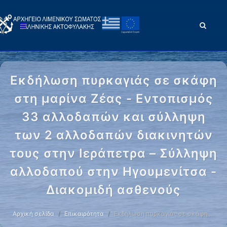
Εκδήλωση πυρκαγιάς σε σκάφη
στη μαρίνα Ζέας - Εντοπισμός
33 αλλοδαπών και σύλληψη
των 2 αλλοδαπών διακινητών
τους στην Ιεράπετρα – Σύλληψη
αλλοδαπού στην Ηγουμενίτσα -
Διακομιδή ασθενούς
Αρχική σελίδα
Επικαιρότητα
Εκδήλωση πυρκαγιάς σε σκάφη …