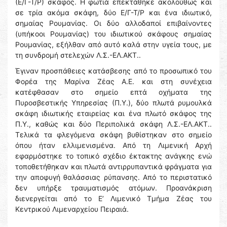
(Ε/Γ-Τ/Ρ) σκάφος. Η φωτιά επεκτάθηκε ακολούθως και
σε τρία ακόμα σκάφη, δύο Ε/Γ-Τ/Ρ και ένα ιδιωτικό,
σημαίας Ρουμανίας. Οι δύο αλλοδαποί επιβαίνοντες
(υπήκοοι Ρουμανίας) του ιδιωτικού σκάφους σημαίας
Ρουμανίας, εξήλθαν από αυτό καλά στην υγεία τους, με
τη συνδρομή στελεχών Λ.Σ.-ΕΛ.ΑΚΤ..
Έγιναν προσπάθειες κατάσβεσης από το προσωπικό του
Φορέα της Μαρίνα Ζέας Α.Ε. και στη συνέχεια
κατέφθασαν στο σημείο επτά οχήματα της
Πυροσβεστικής Υπηρεσίας (Π.Υ.), δύο πλωτά ρυμουλκά
σκάφη ιδιωτικής εταιρείας και ένα πλωτό σκάφος της
Π.Υ., καθώς και δύο Περιπολικά σκάφη Λ.Σ.-ΕΛ.ΑΚΤ..
Τελικά τα φλεγόμενα σκάφη βυθίστηκαν στο σημείο
όπου ήταν ελλιμενισμένα. Από τη Λιμενική Αρχή
εφαρμόστηκε το τοπικό σχέδιο έκτακτης ανάγκης ενώ
τοποθετήθηκαν και πλωτά αντιρρυπαντικά φράγματα για
την αποφυγή θαλάσσιας ρύπανσης. Από το περιστατικό
δεν υπήρξε τραυματισμός ατόμων. Προανάκριση
διενεργείται από το Ε’ Λιμενικό Τμήμα Ζέας του
Κεντρικού Λιμεναρχείου Πειραιά.