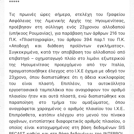
*****
Τις πρωινές ώρες σήμερα, στελέχη του Γραφείου
Ασφάλειας της Λιμενικής Αρχής της Ηγουμενίτσας,
προέβησαν στη σύλληψη ενός 23χρονου αλλοδαπού
(υπήκοος Ρουμανίας), για παράβαση των άρθρων 216 του
Π.Κ. «Πλαστογραφία», του άρθρου 394 παρ.1 του Π.Κ.
«Αποδοχή και διάθεση προϊόντων εγκλήματος».
Συγκεκριμένα, κατά την αποβίβαση του αλλοδαπού από
επιβατηγό – οχηματαγωγό πλοίο στο λιμάνι εξωτερικού
της Ηγουμενίτσας προερχόμενο από την Ιταλία,
πραγματοποιήθηκε έλεγχος στο Ι.Χ.Ε όχημα με οδηγό τον
23χρονο, όπου διαπιστώθηκε ότι η άδεια κυκλοφορίας
του είναι πλαστή. Επιπλέον, τα αυτοκόλλητα
εργοστασιακά ταμπελάκια που αναγράφουν τον αριθμό
πλαισίου ήταν και αυτά πλαστά, ενώ διαπιστώθηκε και
παραποίηση στο τμήμα του αμαξώματος, όπου
αναγράφεται χαραγμένος ο αριθμός πλαισίου του Ι.Χ.Ε..
Επιπρόσθετα, κατόπιν ελέγχου στο μενού του πίνακα
οργάνων, εντοπίστηκε διαφορετικός αριθμός πλαισίου, ο
οποίος είναι καταχωρημένος στη βάση δεδομένων SIS
RECAST καθώς και στη βάση δεδομένων της INTERPOL,