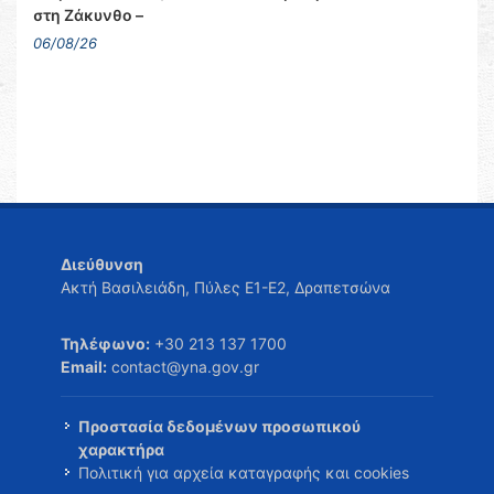
στη Ζάκυνθο –
06/08/26
Διεύθυνση
Ακτή Βασιλειάδη, Πύλες Ε1-Ε2, Δραπετσώνα
Τηλέφωνο:
+30 213 137 1700
Email:
contact@yna.gov.gr
Προστασία δεδομένων προσωπικού
χαρακτήρα
Πολιτική για αρχεία καταγραφής και cookies