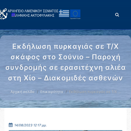
Εκδήλωση πυρκαγιάς σε Τ/Χ
σκάφος στο Σούνιο – Παροχή
συνδρομής σε ερασιτέχνη αλιέα
στη Χίο – Διακομιδές ασθενών
Αρχική σελίδα
Επικαιρότητα
Εκδήλωση πυρκαγιάς σε Τ/Χ …
14/08/2023 12:17 μμ.