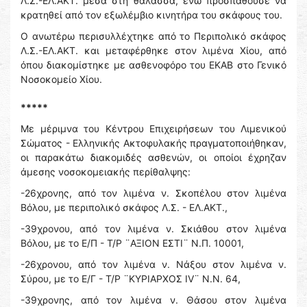
Λ.Σ.-ΕΛ.ΑΚΤ. μέσα στη θάλασσα, ενώ προσπαθούσε να
κρατηθεί από τον εξωλέμβιο κινητήρα του σκάφους του.
Ο ανωτέρω περισυλλέχτηκε από το Περιπολικό σκάφος
Λ.Σ.-ΕΛ.ΑΚΤ. και μεταφέρθηκε στον λιμένα Χίου, από
όπου διακομίστηκε με ασθενοφόρο του ΕΚΑΒ στο Γενικό
Νοσοκομείο Χίου.
*****
Με μέριμνα του Κέντρου Επιχειρήσεων του Λιμενικού
Σώματος - Ελληνικής Ακτοφυλακής πραγματοποιήθηκαν,
οι παρακάτω διακομιδές ασθενών, οι οποίοι έχρηζαν
άμεσης νοσοκομειακής περίθαλψης:
-26χρονης, από τον λιμένα ν. Σκοπέλου στον λιμένα
Βόλου, με περιπολικό σκάφος Λ.Σ. - ΕΛ.ΑΚΤ.,
-39χρονου, από τον λιμένα ν. Σκιάθου στον λιμένα
Βόλου, με το Ε/Π - Τ/Ρ ¨ΑΞΙΟΝ ΕΣΤΙ¨ Ν.Π. 10001,
-26χρονου, από τον λιμένα ν. Νάξου στον λιμένα ν.
Σύρου, με το Ε/Γ - Τ/Ρ ¨ΚΥΡΙΑΡΧΟΣ IV¨ Ν.Ν. 64,
-39χρονης, από τον λιμένα ν. Θάσου στον λιμένα