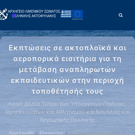
Εκπτώσεις σε ακτοπλοϊκά και
αεροπορικά εισιτήρια για τη
μετάβαση αναπληρωτών
εκπαιδευτικών στην περιοχή
τοποθέτησής τους
Κοινό Δελτίο Τύπου των Υπουργείων Παιδείας,
Θρησκευμάτων και Αθλητισμού και Ναυτιλίας και
Νησιωτικής Πολιτικής
Αρχική σελίδα
Επικαιρότητα
Εκπτώσεις σε ακτοπλοϊκά και …