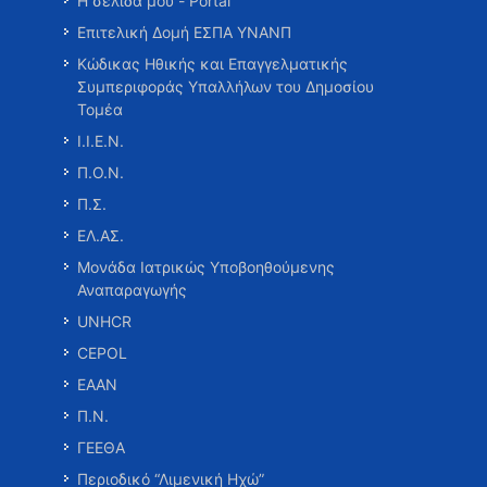
Η σελίδα μου - Portal
Επιτελική Δομή ΕΣΠΑ ΥΝΑΝΠ
Κώδικας Ηθικής και Επαγγελματικής
Συμπεριφοράς Υπαλλήλων του Δημοσίου
Τομέα
Ι.Ι.Ε.Ν.
Π.Ο.Ν.
Π.Σ.
ΕΛ.ΑΣ.
Μονάδα Ιατρικώς Υποβοηθούμενης
Αναπαραγωγής
UNHCR
CEPOL
ΕΑΑΝ
Π.Ν.
ΓΕΕΘΑ
Περιοδικό “Λιμενική Ηχώ”