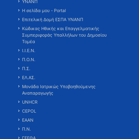
ΥΝΑΝΠ
Η σελίδα μου - Portal
Επιτελική Δομή ΕΣΠΑ ΥΝΑΝΠ
Κώδικας Ηθικής και Επαγγελματικής
Συμπεριφοράς Υπαλλήλων του Δημοσίου
Τομέα
Ι.Ι.Ε.Ν.
Π.Ο.Ν.
Π.Σ.
ΕΛ.ΑΣ.
Μονάδα Ιατρικώς Υποβοηθούμενης
Αναπαραγωγής
UNHCR
CEPOL
ΕΑΑΝ
Π.Ν.
ΓΕΕΘΑ