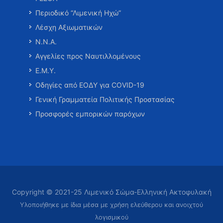
Περιοδικό “Λιμενική Ηχώ”
Λέσχη Αξιωματικών
Ν.Ν.Α.
Αγγελίες προς Ναυτιλλομένους
Ε.Μ.Υ.
Οδηγίες από ΕΟΔΥ για COVID-19
Γενική Γραμματεία Πολιτικής Προστασίας
Προσφορές εμπορικών παρόχων
Copyright © 2021-25 Λιμενικό Σώμα-Ελληνική Ακτοφυλακή
Υλοποιήθηκε με ίδια μέσα με χρήση ελεύθερου και ανοιχτού
λογισμικού