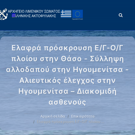
Ελαφρά πρόσκρουση Ε/Γ-Ο/Γ
πλοίου στην Θάσο - Σύλληψη
αλλοδαπού στην Ηγουμενίτσα -
Αλιευτικός έλεγχος στην
Ηγουμενίτσα – Διακομιδή
ασθενούς
Αρχική σελίδα
Επικαιρότητα
Ελαφρά πρόσκρουση Ε/Γ-Ο/Γ πλοίου …