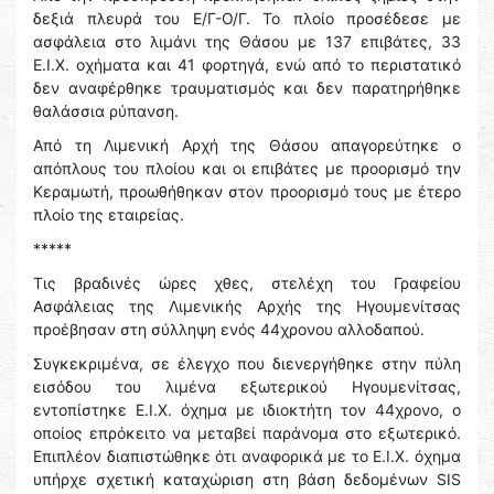
δεξιά πλευρά του Ε/Γ-Ο/Γ. Το πλοίο προσέδεσε με
ασφάλεια στο λιμάνι της Θάσου με 137 επιβάτες, 33
Ε.Ι.Χ. οχήματα και 41 φορτηγά, ενώ από το περιστατικό
δεν αναφέρθηκε τραυματισμός και δεν παρατηρήθηκε
θαλάσσια ρύπανση.
Από τη Λιμενική Αρχή της Θάσου απαγορεύτηκε ο
απόπλους του πλοίου και οι επιβάτες με προορισμό την
Κεραμωτή, προωθήθηκαν στον προορισμό τους με έτερο
πλοίο της εταιρείας.
*****
Τις βραδινές ώρες χθες, στελέχη του Γραφείου
Ασφάλειας της Λιμενικής Αρχής της Ηγουμενίτσας
προέβησαν στη σύλληψη ενός 44χρονου αλλοδαπού.
Συγκεκριμένα, σε έλεγχο που διενεργήθηκε στην πύλη
εισόδου του λιμένα εξωτερικού Ηγουμενίτσας,
εντοπίστηκε Ε.Ι.Χ. όχημα με ιδιοκτήτη τον 44χρονο, ο
οποίος επρόκειτο να μεταβεί παράνομα στο εξωτερικό.
Επιπλέον διαπιστώθηκε ότι αναφορικά με το Ε.Ι.Χ. όχημα
υπήρχε σχετική καταχώριση στη βάση δεδομένων SIS