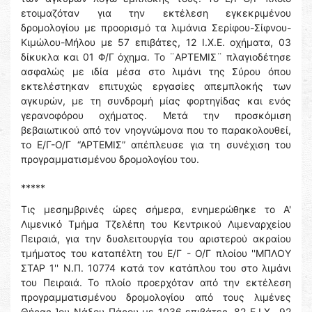
ετοιμαζόταν για την εκτέλεση εγκεκριμένου
δρομολογίου με προορισμό τα λιμάνια Σερίφου-Σίφνου-
Κιμώλου-Μήλου με 57 επιβάτες, 12 Ι.Χ.Ε. οχήματα, 03
δίκυκλα και 01 Φ/Γ όχημα. Το ¨ΑΡΤΕΜΙΣ¨ πλαγιοδέτησε
ασφαλώς με ιδία μέσα στο λιμάνι της Σύρου όπου
εκτελέστηκαν επιτυχώς εργασίες απεμπλοκής των
αγκυρών, με τη συνδρομή μίας φορτηγίδας και ενός
γερανοφόρου οχήματος. Μετά την προσκόμιση
βεβαιωτικού από τον νηογνώμονα που το παρακολουθεί,
το Ε/Γ-Ο/Γ “ΑΡΤΕΜΙΣ” απέπλευσε για τη συνέχιση του
προγραμματισμένου δρομολογίου του.
*****
Τις μεσημβρινές ώρες σήμερα, ενημερώθηκε το Α'
Λιμενικό Τμήμα Τζελέπη του Κεντρικού Λιμεναρχείου
Πειραιά, για την δυσλειτουργία του αριστερού ακραίου
τμήματος του καταπέλτη του Ε/Γ - Ο/Γ πλοίου ''ΜΠΛΟΥ
ΣΤΑΡ 1'' Ν.Π. 10774 κατά τον κατάπλου του στο λιμάνι
του Πειραιά. Το πλοίο προερχόταν από την εκτέλεση
προγραμματισμένου δρομολογίου από τους λιμένες
Θήρας-Ίου-Νάξου-Πάρου με 1036 επιβάτες, 82 Ε.Ι.Χ., 92