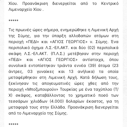
Χίου. Προανάκριση διενεργείται από το Κεντρικό
Λιμεναρχείο Χίου .
*****
Τις πρωινές ώρες σήμερα, ενημερώθηκε η Λιμενική Αρχή
της Σύμης, για την ύπαρξη αλλοδαπών ατόμων στη
περιοχή «ΠΕΔΙ» και «ΑΓΙΟΣ ΓΕΩΡΓΙΟΣ» ν. Σύμης. Ένα
περιπολικό όχημα Λ.Σ.-ΕΛ.ΑΚΤ. και δύο (02) περιπολικά
σκάφη Λ.Σ.-ΕΛ.ΑΚΤ. (Π.Λ.Σ.) μετέβησαν στην περιοχή
«ΠΕΔΙ» και «ΑΓΙΟΣ ΓΕΩΡΓΙΟΣ» αντίστοιχα, όπου
συνολικά εντοπίστηκαν τριάντα εννέα (39) άτομα (23
άντρες, 03 γυναίκες και 13 ανήλικα) τα οποία
μεταφέρθηκαν στη Λιμενική Αρχή. Κατά δήλωση τους,
ξεκίνησαν τις απογευματινές ώρες χθες από την
περιοχή «Μποζμπουρούν» Τουρκίας με ένα ταχύπλοο (Τ/
Χ) σκάφος, καταβάλλοντας το χρηματικό ποσό των
τεσσάρων χιλιάδων (4.000) δολαρίων έκαστος, για τη
μεταφορά τους στην Ελλάδα. Προανάκριση διενεργείται
από το Λιμεναρχείο της Σύμης.
*****