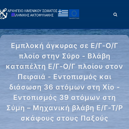
Εμπλοκή άγκυρας σε Ε/Γ-Ο/Γ
πλοίο στην Σύρο - Βλάβη
καταπέλτη Ε/Γ-Ο/Γ πλοίου στον
Πειραιά - Εντοπισμός και
διάσωση 36 ατόμων στη Χίο -
Εντοπισμός 39 ατόμων στη
Σύμη – Μηχανική βλάβη Ε/Γ-Τ/Ρ
σκάφους στους Παξούς