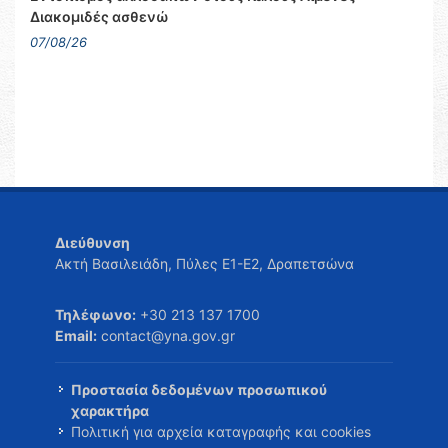
Διακομιδές ασθενώ
07/08/26
Διεύθυνση
Ακτή Βασιλειάδη, Πύλες Ε1-Ε2, Δραπετσώνα
Τηλέφωνο:
+30 213 137 1700
Email:
contact@yna.gov.gr
Προστασία δεδομένων προσωπικού
χαρακτήρα
Πολιτική για αρχεία καταγραφής και cookies