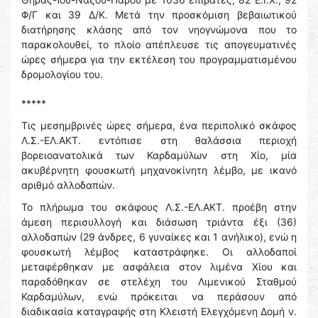
Φ/Γ και 39 Δ/Κ. Μετά την προσκόμιση βεβαιωτικού
διατήρησης κλάσης από τον νηογνώμονα που το
παρακολουθεί, το πλοίο απέπλευσε τις απογευματινές
ώρες σήμερα για την εκτέλεση του προγραμματισμένου
δρομολογίου του.
*****
Τις μεσημβρινές ώρες σήμερα, ένα περιπολικό σκάφος
Λ.Σ.-ΕΛ.ΑΚΤ. εντόπισε στη θαλάσσια περιοχή
βορειοανατολικά των Καρδαμύλων στη Χίο, μία
ακυβέρνητη φουσκωτή μηχανοκίνητη λέμβο, με ικανό
αριθμό αλλοδαπών.
Το πλήρωμα του σκάφους Λ.Σ.-ΕΛ.ΑΚΤ. προέβη στην
άμεση περισυλλογή και διάσωση τριάντα έξι (36)
αλλοδαπών (29 άνδρες, 6 γυναίκες και 1 ανήλικο), ενώ η
φουσκωτή λέμβος καταστράφηκε. Οι αλλοδαποί
μεταφέρθηκαν με ασφάλεια στον λιμένα Χίου και
παραδόθηκαν σε στελέχη του Λιμενικού Σταθμού
Καρδαμύλων, ενώ πρόκειται να περάσουν από
διαδικασία καταγραφής στη Κλειστή Ελεγχόμενη Δομή ν.