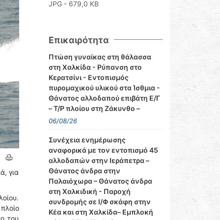
JPG - 679,0 KB
Επικαιρότητα
Πτώση γυναίκας στη θάλασσα
στη Χαλκίδα - Ρύπανση στο
Κερατσίνι - Εντοπισμός
πυρομαχικού υλικού στα Ίσθμια -
Θάνατος αλλοδαπού επιβάτη Ε/Γ
– Τ/Ρ πλοίου στη Ζάκυνθο –
06/08/26
Συνέχεια ενημέρωσης
αναφορικά με τον εντοπισμό 45
αλλοδαπών στην Ιεράπετρα –
Θάνατος άνδρα στην
ά, για
Παλαιόχωρα – Θάνατος άνδρα
στη Χαλκιδική - Παροχή
λοίου.
συνδρομής σε Ι/Φ σκάφη στην
 πλοίο
Κέα και στη Χαλκίδα– Εμπλοκή
νο του