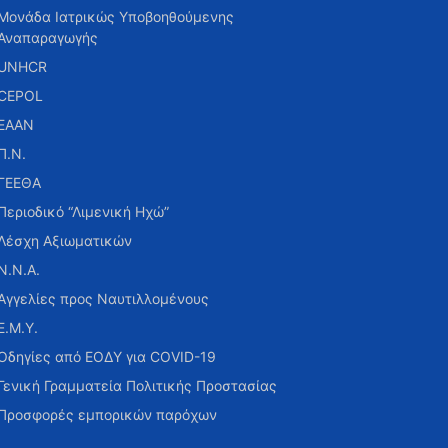
Μονάδα Ιατρικώς Υποβοηθούμενης
Αναπαραγωγής
UNHCR
CEPOL
ΕΑΑΝ
Π.Ν.
ΓΕΕΘΑ
Περιοδικό “Λιμενική Ηχώ”
Λέσχη Αξιωματικών
Ν.Ν.Α.
Αγγελίες προς Ναυτιλλομένους
Ε.Μ.Υ.
Οδηγίες από ΕΟΔΥ για COVID-19
Γενική Γραμματεία Πολιτικής Προστασίας
Προσφορές εμπορικών παρόχων