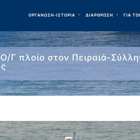
ΟΡΓΑΝΩΣΗ-ΙΣΤΟΡΙΑ
ΔΙΑΡΘΡΩΣΗ
ΓΙΑ ΤΟ
-Ο/Γ πλοίο στον Πειραιά-Σύλ
ύς
 …