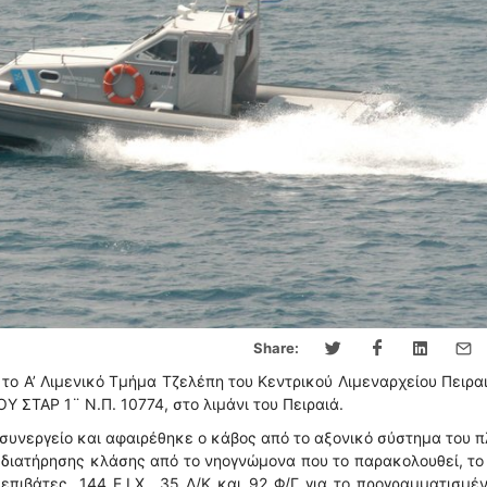
Share:
ο Α’ Λιμενικό Τμήμα Τζελέπη του Κεντρικού Λιμεναρχείου Πειραι
 ΣΤΑΡ 1¨ Ν.Π. 10774, στο λιμάνι του Πειραιά.
υνεργείο και αφαιρέθηκε ο κάβος από το αξονικό σύστημα του π
 διατήρησης κλάσης από το νηογνώμονα που το παρακολουθεί, το
επιβάτες, 144 Ε.Ι.Χ., 35 Δ/Κ και 92 Φ/Γ για το προγραμματισμέ