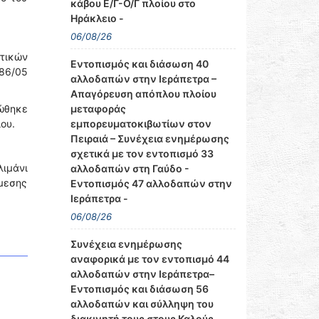
κάβου Ε/Γ-Ο/Γ πλοίου στο
Ηράκλειο -
06/08/26
τικών
Εντοπισμός και διάσωση 40
386/05
αλλοδαπών στην Ιεράπετρα –
Απαγόρευση απόπλου πλοίου
μεταφοράς
τώθηκε
εμπορευματοκιβωτίων στον
ου.
Πειραιά – Συνέχεια ενημέρωσης
σχετικά με τον εντοπισμό 33
λιμάνι
αλλοδαπών στη Γαύδο -
μεσης
Εντοπισμός 47 αλλοδαπών στην
Ιεράπετρα -
06/08/26
Συνέχεια ενημέρωσης
αναφορικά με τον εντοπισμό 44
αλλοδαπών στην Ιεράπετρα–
Εντοπισμός και διάσωση 56
αλλοδαπών και σύλληψη του
διακινητή τους στους Καλούς