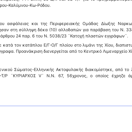
έρου-Καλύμνου-Κω-Ρόδου.
είου ασφάλειας και της Περιφερειακής Ομάδας Δίωξης Ναρκω
οέβησαν στη σύλληψη δέκα (10) αλλοδαπών για παράβαση του Ν. 3
 άρθρου 24 παρ. 6 του Ν. 5038/23 ¨Κατοχή πλαστών εγγράφων¨.
 κατά τον κατάπλου Ε/Γ-Ο/Γ πλοίου στο λιμάνι της Χίου, διαπισ
γγραφα. Προανάκριση διενεργείται από το Κεντρικό Λιμεναρχείο Χί
ενικού Σώματος-Ελληνικής Ακτοφυλακής διακομίστηκε, από το 
Γ-Τ/Ρ ¨ΚΥΡΙΑΡΧΟΣ V¨ Ν.Ν. 67, 56χρονος, ο οποίος έχρηζε ά