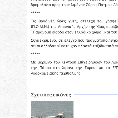
δρομολόγιο προς τους λιμένες Σύρου-Πάτμου-Λ
*****
Τις βραδινές ώρες χθες, στελέχη του γραφ
(Π.Ο.ΔΙ.Ν.) της Λιμενικής Αρχής της Χίου, πρ
¨Παράνομη είσοδο στον ελλαδικό χώρο¨ και του
Συγκεκριμένα, σε έλεγχο που πραγματοποιήθηκε
ότι οι αλλοδαποί κατείχαν πλαστά ταξιδιωτικά έ
*****
Με μέριμνα του Κέντρου Επιχειρήσεων του Λιμ
της Πάρου στο λιμάνι της Σύρου, με το Ε/
νοσοκομειακής περίθαλψης.
Σχετικές εικόνες