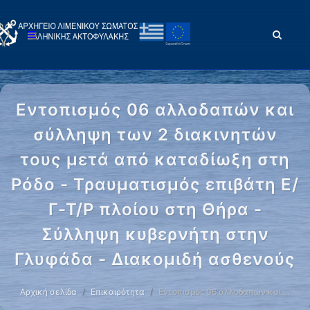
Εντοπισμός 06 αλλοδαπών και
σύλληψη των 2 διακινητών
τους μετά από καταδίωξη στη
Ρόδο - Τραυματισμός επιβάτη Ε/
Γ-Τ/Ρ πλοίου στη Θήρα -
Σύλληψη κυβερνήτη στην
Γλυφάδα - Διακομιδή ασθενούς
Αρχική σελίδα
Επικαιρότητα
Εντοπισμός 06 αλλοδαπών και …