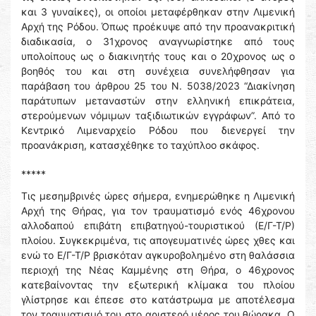
και 3 γυναίκες), οι οποίοι μεταφέρθηκαν στην Λιμενική
Αρχή της Ρόδου. Όπως προέκυψε από την προανακριτική
διαδικασία, ο 31χρονος αναγνωρίστηκε από τους
υπολοίπους ως ο διακινητής τους και ο 20χρονος ως ο
βοηθός του και στη συνέχεια συνελήφθησαν για
παράβαση του άρθρου 25 του Ν. 5038/2023 “Διακίνηση
παράτυπων μεταναστών στην ελληνική επικράτεια,
στερούμενων νόμιμων ταξιδιωτικών εγγράφων”. Από το
Κεντρικό Λιμεναρχείο Ρόδου που διενεργεί την
προανάκριση, κατασχέθηκε το ταχύπλοο σκάφος.
*****
Τις μεσημβρινές ώρες σήμερα, ενημερώθηκε η Λιμενική
Αρχή της Θήρας, για τον τραυματισμό ενός 46χρονου
αλλοδαπού επιβάτη επιβατηγού-τουριστικού (Ε/Γ-Τ/Ρ)
πλοίου. Συγκεκριμένα, τις απογευματινές ώρες χθες και
ενώ το Ε/Γ-Τ/Ρ βρισκόταν αγκυροβολημένο στη θαλάσσια
περιοχή της Νέας Καμμένης στη Θήρα, ο 46χρονος
κατεβαίνοντας την εξωτερική κλίμακα του πλοίου
γλίστρησε και έπεσε στο κατάστρωμα με αποτέλεσμα
τον τραυματισμό του στο αριστερό μέρος του θώρακα. Ο