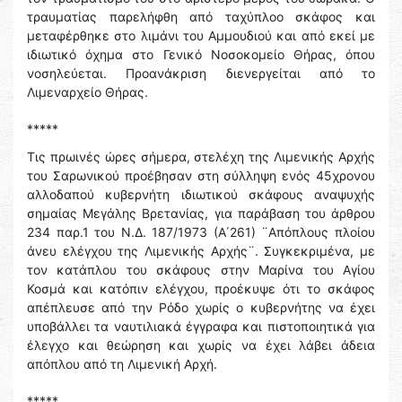
τραυματίας παρελήφθη από ταχύπλοο σκάφος και
μεταφέρθηκε στο λιμάνι του Αμμουδιού και από εκεί με
ιδιωτικό όχημα στο Γενικό Νοσοκομείο Θήρας, όπου
νοσηλεύεται. Προανάκριση διενεργείται από το
Λιμεναρχείο Θήρας.
*****
Τις πρωινές ώρες σήμερα, στελέχη της Λιμενικής Αρχής
του Σαρωνικού προέβησαν στη σύλληψη ενός 45χρονου
αλλοδαπού κυβερνήτη ιδιωτικού σκάφους αναψυχής
σημαίας Μεγάλης Βρετανίας, για παράβαση του άρθρου
234 παρ.1 του Ν.Δ. 187/1973 (Α΄261) ¨Απόπλους πλοίου
άνευ ελέγχου της Λιμενικής Αρχής¨. Συγκεκριμένα, με
τον κατάπλου του σκάφους στην Μαρίνα του Αγίου
Κοσμά και κατόπιν ελέγχου, προέκυψε ότι το σκάφος
απέπλευσε από την Ρόδο χωρίς ο κυβερνήτης να έχει
υποβάλλει τα ναυτιλιακά έγγραφα και πιστοποιητικά για
έλεγχο και θεώρηση και χωρίς να έχει λάβει άδεια
απόπλου από τη Λιμενική Αρχή.
*****