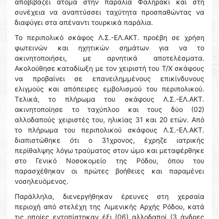
αποβιβάζει άτομα στην παραλία Φαληράκι και στη
συνέχεια να αναπτύσσει ταχύτητα προσπαθώντας να
διαφύγει στα απέναντι τουρκικά παράλια.
Το περιπολικό σκάφος Λ.Σ.-ΕΛ.ΑΚΤ. προέβη σε χρήση
φωτεινών και ηχητικών σημάτων για να το
ακινητοποιήσει, με αρνητικά αποτελέσματα.
Ακολούθησε καταδίωξη με τον χειριστή του Τ/Χ σκάφους
να προβαίνει σε επανειλημμένους επικίνδυνους
ελιγμούς και απόπειρες εμβολισμού του περιπολικού.
Τελικά, το πλήρωμα του σκάφους Λ.Σ.-ΕΛ.ΑΚΤ.
ακινητοποίησε το ταχύπλοο και τους δύο (02)
αλλοδαπούς χειριστές του, ηλικίας 31 και 20 ετών. Από
το πλήρωμα του περιπολικού σκάφους Λ.Σ.-ΕΛ.ΑΚΤ.
διαπιστώθηκε ότι ο 31χρονος, έχρηζε ιατρικής
περίθαλψης λόγω τραύματος στον ώμο και μεταφέρθηκε
στο Γενικό Νοσοκομείο της Ρόδου, όπου του
παρασχέθηκαν οι πρώτες βοήθειες και παραμένει
νοσηλευόμενος.
Παράλληλα, διενεργήθηκαν έρευνες στη χερσαία
περιοχή από στελέχη της Λιμενικής Αρχής Ρόδου, κατά
τις οποίες εντοπίστηκαν έξι (06) αλλοδαποί (3 άνδρες