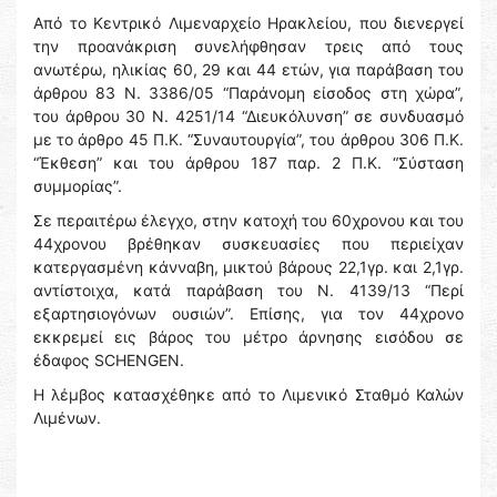
Από το Κεντρικό Λιμεναρχείο Ηρακλείου, που διενεργεί
την προανάκριση συνελήφθησαν τρεις από τους
ανωτέρω, ηλικίας 60, 29 και 44 ετών, για παράβαση του
άρθρου 83 Ν. 3386/05 “Παράνομη είσοδος στη χώρα”,
του άρθρου 30 Ν. 4251/14 “Διευκόλυνση” σε συνδυασμό
με το άρθρο 45 Π.Κ. “Συναυτουργία”, του άρθρου 306 Π.Κ.
“Έκθεση” και του άρθρου 187 παρ. 2 Π.Κ. “Σύσταση
συμμορίας”.
Σε περαιτέρω έλεγχο, στην κατοχή του 60χρονου και του
44χρονου βρέθηκαν συσκευασίες που περιείχαν
κατεργασμένη κάνναβη, μικτού βάρους 22,1γρ. και 2,1γρ.
αντίστοιχα, κατά παράβαση του Ν. 4139/13 “Περί
εξαρτησιογόνων ουσιών”. Επίσης, για τον 44χρονο
εκκρεμεί εις βάρος του μέτρο άρνησης εισόδου σε
έδαφος SCHENGEN.
Η λέμβος κατασχέθηκε από το Λιμενικό Σταθμό Καλών
Λιμένων.