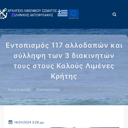
Εντοπισμός 117 αλλοδαπών και
σύλληψη των 3 διακινητών
τους στους Καλούς Λιμένες
Κρήτης
Αρχική σελίδα
Επικαιρότητα
Εντοπισμός 117 αλλοδαπών και …
14/01/2024 3:26 μμ.