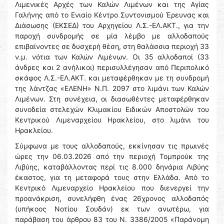
Λιμενικές Αρχές των Καλών Λιμένων και της Αγίας
Γαλήνης από το Ενιαίο Κέντρο Συντονισμού Έρευνας και
Διάσωσης (ΕΚΣΕΔ) του Αρχηγείου Λ.Σ.-ΕΛ.ΑΚΤ., για την
παροχή συνδρομής σε μία λέμβο με αλλοδαπούς
επιβαίνοντες σε δυσχερή θέση, στη θαλάσσια περιοχή 33
ν.μ. νότια των Καλών Λιμένων. Οι 35 αλλοδαποί (33
άνδρες και 2 ανήλικοι) περισυλλέγησαν από Περιπολικό
σκάφος Λ.Σ.-ΕΛ.ΑΚΤ. και μεταφέρθηκαν με τη συνδρομή
της λάντζας «ΕΛΕΝΗ» Ν.Π. 2097 στο λιμάνι των Καλών
Λιμένων. Στη συνέχεια, οι διασωθέντες μεταφέρθηκαν
συνοδεία στελεχών Κλιμακίου Ειδικών Αποστολών του
Κεντρικού Λιμεναρχείου Ηρακλείου, στο λιμάνι του
Ηρακλείου.
Σύμφωνα με τους αλλοδαπούς, εκκίνησαν τις πρωινές
ώρες την 06.03.2026 από την περιοχή Τομπρούκ της
Λιβύης, καταβάλλοντας περί τις 8.000 δηνάρια Λιβύης
έκαστος, για τη μεταφορά τους στην Ελλάδα. Από το
Κεντρικό Λιμεναρχείο Ηρακλείου που διενεργεί την
προανάκριση, συνελήφθη ένας 26χρονος αλλοδαπός
(υπήκοος Νοτίου Σουδάν) εκ των ανωτέρω, για
παράβαση του άρθρου 83 του Ν. 3386/2005 «Παράνομη