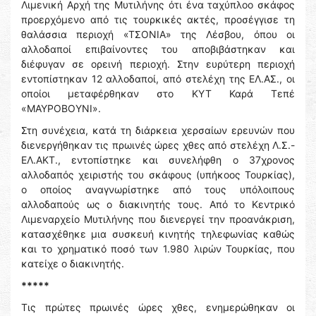
Λιμενική Αρχή της Μυτιλήνης ότι ένα ταχύπλοο σκάφος
προερχόμενο από τις τουρκικές ακτές, προσέγγισε τη
θαλάσσια περιοχή «ΤΣΟΝΙΑ» της Λέσβου, όπου οι
αλλοδαποί επιβαίνοντες του αποβιβάστηκαν και
διέφυγαν σε ορεινή περιοχή. Στην ευρύτερη περιοχή
εντοπίστηκαν 12 αλλοδαποί, από στελέχη της ΕΛ.ΑΣ., οι
οποίοι μεταφέρθηκαν στο ΚΥΤ Καρά Τεπέ
«ΜΑΥΡΟΒΟΥΝΙ».
Στη συνέχεια, κατά τη διάρκεια χερσαίων ερευνών που
διενεργήθηκαν τις πρωινές ώρες χθες από στελέχη Λ.Σ.-
ΕΛ.ΑΚΤ., εντοπίστηκε και συνελήφθη ο 37χρονος
αλλοδαπός χειριστής του σκάφους (υπήκοος Τουρκίας),
ο οποίος αναγνωρίστηκε από τους υπόλοιπους
αλλοδαπούς ως ο διακινητής τους. Από το Κεντρικό
Λιμεναρχείο Μυτιλήνης που διενεργεί την προανάκριση,
κατασχέθηκε μια συσκευή κινητής τηλεφωνίας καθώς
και το χρηματικό ποσό των 1.980 λιρών Τουρκίας, που
κατείχε ο διακινητής.
*****
Τις πρώτες πρωινές ώρες χθες, ενημερώθηκαν οι