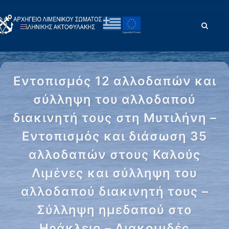
Εντοπισμός 12 αλλοδαπών και
σύλληψη του αλλοδαπού
διακινητή τους στη Μυτιλήνη –
Εντοπισμός και διάσωση 35
αλλοδαπών στους Καλούς
Λιμένες και σύλληψη του
αλλοδαπού διακινητή τους –
Σύλληψη ημεδαπού στο
Ηράκλειο – Διακομιδές