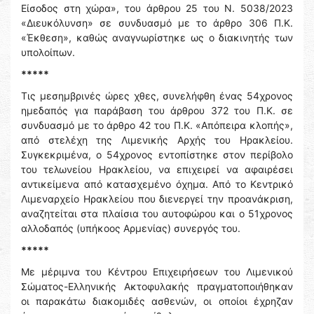
Είσοδος στη χώρα», του άρθρου 25 του Ν. 5038/2023
«Διευκόλυνση» σε συνδυασμό με το άρθρο 306 Π.Κ.
«Έκθεση», καθώς αναγνωρίστηκε ως ο διακινητής των
υπολοίπων.
*****
Τις μεσημβρινές ώρες χθες, συνελήφθη ένας 54χρονος
ημεδαπός για παράβαση του άρθρου 372 του Π.Κ. σε
συνδυασμό με το άρθρο 42 του Π.Κ. «Απόπειρα κλοπής»,
από στελέχη της Λιμενικής Αρχής του Ηρακλείου.
Συγκεκριμένα, ο 54χρονος εντοπίστηκε στον περίβολο
του τελωνείου Ηρακλείου, να επιχειρεί να αφαιρέσει
αντικείμενα από κατασχεμένο όχημα. Από το Κεντρικό
Λιμεναρχείο Ηρακλείου που διενεργεί την προανάκριση,
αναζητείται στα πλαίσια του αυτοφώρου και ο 51χρονος
αλλοδαπός (υπήκοος Αρμενίας) συνεργός του.
*****
Με μέριμνα του Κέντρου Επιχειρήσεων του Λιμενικού
Σώματος-Ελληνικής Ακτοφυλακής πραγματοποιήθηκαν
οι παρακάτω διακομιδές ασθενών, οι οποίοι έχρηζαν