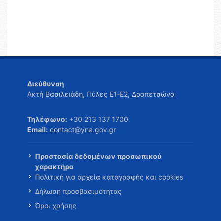
Διεύθυνση
Ακτή Βασιλειάδη, Πύλες Ε1-Ε2, Δραπετσώνα
Τηλέφωνο:
+30 213 137 1700
Email:
contact@yna.gov.gr
Προστασία δεδομένων προσωπικού
χαρακτήρα
Πολιτική για αρχεία καταγραφής και cookies
Δήλωση προσβασιμότητας
Όροι χρήσης