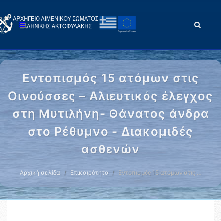
Εντοπισμός 15 ατόμων στις
Οινούσσες – Αλιευτικός έλεγχος
στη Μυτιλήνη- Θάνατος άνδρα
στο Ρέθυμνο - Διακομιδές
ασθενών
Αρχική σελίδα
Επικαιρότητα
Εντοπισμός 15 ατόμων στις …