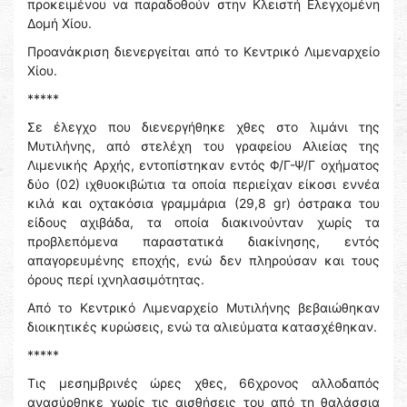
προκειμένου να παραδοθούν στην Κλειστή Ελεγχομένη
Δομή Χίου.
Προανάκριση διενεργείται από το Κεντρικό Λιμεναρχείο
Χίου.
*****
Σε έλεγχο που διενεργήθηκε χθες στο λιμάνι της
Μυτιλήνης, από στελέχη του γραφείου Αλιείας της
Λιμενικής Αρχής, εντοπίστηκαν εντός Φ/Γ-Ψ/Γ οχήματος
δύο (02) ιχθυοκιβώτια τα οποία περιείχαν είκοσι εννέα
κιλά και οχτακόσια γραμμάρια (29,8 gr) όστρακα του
είδους αχιβάδα, τα οποία διακινούνταν χωρίς τα
προβλεπόμενα παραστατικά διακίνησης, εντός
απαγορευμένης εποχής, ενώ δεν πληρούσαν και τους
όρους περί ιχνηλασιμότητας.
Από το Κεντρικό Λιμεναρχείο Μυτιλήνης βεβαιώθηκαν
διοικητικές κυρώσεις, ενώ τα αλιεύματα κατασχέθηκαν.
*****
Τις μεσημβρινές ώρες χθες, 66χρονος αλλοδαπός
ανασύρθηκε χωρίς τις αισθήσεις του από τη θαλάσσια