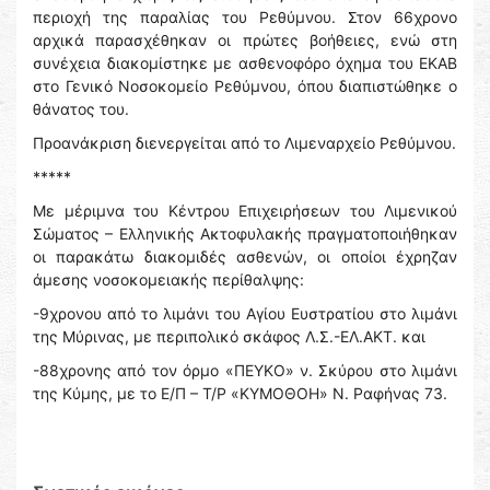
περιοχή της παραλίας του Ρεθύμνου. Στον 66χρονο
αρχικά παρασχέθηκαν οι πρώτες βοήθειες, ενώ στη
συνέχεια διακομίστηκε με ασθενοφόρο όχημα του ΕΚΑΒ
στο Γενικό Νοσοκομείο Ρεθύμνου, όπου διαπιστώθηκε ο
θάνατος του.
Προανάκριση διενεργείται από το Λιμεναρχείο Ρεθύμνου.
*****
Με μέριμνα του Κέντρου Επιχειρήσεων του Λιμενικού
Σώματος – Ελληνικής Ακτοφυλακής πραγματοποιήθηκαν
οι παρακάτω διακομιδές ασθενών, οι οποίοι έχρηζαν
άμεσης νοσοκομειακής περίθαλψης:
-9χρονου από το λιμάνι του Αγίου Ευστρατίου στο λιμάνι
της Μύρινας, με περιπολικό σκάφος Λ.Σ.-ΕΛ.ΑΚΤ. και
-88χρονης από τον όρμο «ΠΕΥΚΟ» ν. Σκύρου στο λιμάνι
της Κύμης, με το Ε/Π – Τ/Ρ «ΚΥΜΟΘΟΗ» Ν. Ραφήνας 73.