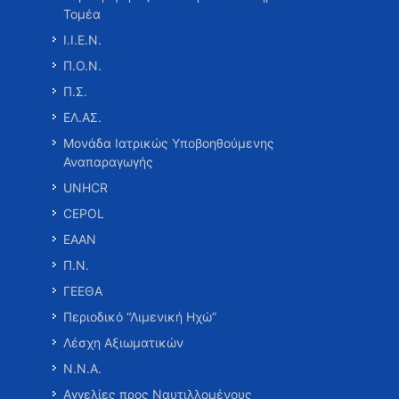
Τομέα
Ι.Ι.Ε.Ν.
Π.Ο.Ν.
Π.Σ.
ΕΛ.ΑΣ.
Μονάδα Ιατρικώς Υποβοηθούμενης
Αναπαραγωγής
UNHCR
CEPOL
ΕΑΑΝ
Π.Ν.
ΓΕΕΘΑ
Περιοδικό “Λιμενική Ηχώ”
Λέσχη Αξιωματικών
Ν.Ν.Α.
Αγγελίες προς Ναυτιλλομένους