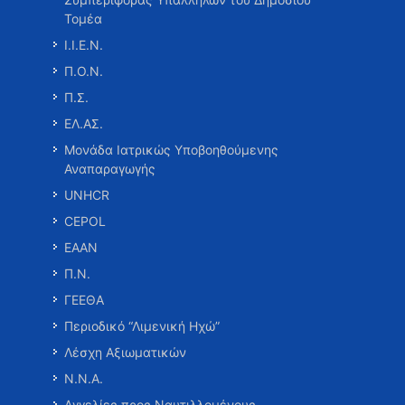
Τομέα
Ι.Ι.Ε.Ν.
Π.Ο.Ν.
Π.Σ.
ΕΛ.ΑΣ.
Μονάδα Ιατρικώς Υποβοηθούμενης
Αναπαραγωγής
UNHCR
CEPOL
ΕΑΑΝ
Π.Ν.
ΓΕΕΘΑ
Περιοδικό “Λιμενική Ηχώ”
Λέσχη Αξιωματικών
Ν.Ν.Α.
Αγγελίες προς Ναυτιλλομένους