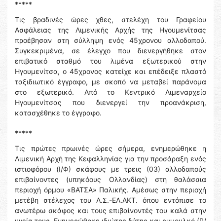
*****
Τις βραδινές ώρες χθες, στελέχη του Γραφείου
Ασφάλειας της Λιμενικής Αρχής της Ηγουμενίτσας
προέβησαν στη σύλληψη ενός 45χρονου αλλοδαπού.
Συγκεκριμένα, σε έλεγχο που διενεργήθηκε στον
επιβατικό σταθμό του λιμένα εξωτερικού στην
Ηγουμενίτσα, ο 45χρονος κατείχε και επέδειξε πλαστό
ταξιδιωτικό έγγραφο, με σκοπό να μεταβεί παράνομα
στο εξωτερικό. Από το Κεντρικό Λιμεναρχείο
Ηγουμενίτσας που διενεργεί την προανάκριση,
κατασχέθηκε το έγγραφο.
*****
Τις πρώτες πρωινές ώρες σήμερα, ενημερώθηκε η
Λιμενική Αρχή της Κεφαλληνίας για την προσάραξη ενός
ιστιοφόρου (Ι/Φ) σκάφους με τρεις (03) αλλοδαπούς
επιβαίνοντες (υπηκόους Ολλανδίας) στη θαλάσσια
περιοχή όρμου «ΒΑΤΣΑ» Παλικής. Αμέσως στην περιοχή
μετέβη στέλεχος του Λ.Σ.-ΕΛ.ΑΚΤ. όπου εντόπισε το
ανωτέρω σκάφος και τους επιβαίνοντές του καλά στην
υγεία τους. Ενημερώθηκε ιδιώτης δύτης και ρυμουλκό (Ρ/