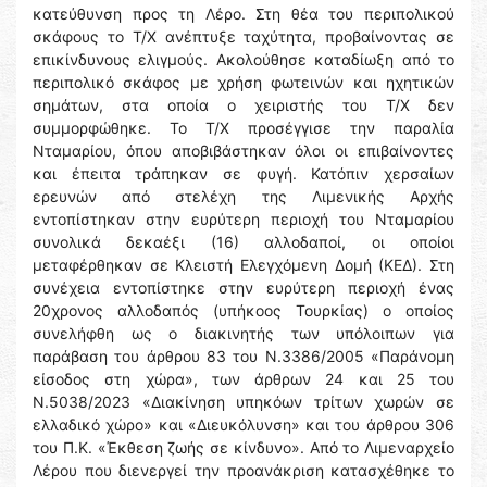
κατεύθυνση προς τη Λέρο. Στη θέα του περιπολικού
σκάφους το Τ/Χ ανέπτυξε ταχύτητα, προβαίνοντας σε
επικίνδυνους ελιγμούς. Ακολούθησε καταδίωξη από το
περιπολικό σκάφος με χρήση φωτεινών και ηχητικών
σημάτων, στα οποία ο χειριστής του Τ/Χ δεν
συμμορφώθηκε. Το Τ/Χ προσέγγισε την παραλία
Νταμαρίου, όπου αποβιβάστηκαν όλοι οι επιβαίνοντες
και έπειτα τράπηκαν σε φυγή. Κατόπιν χερσαίων
ερευνών από στελέχη της Λιμενικής Αρχής
εντοπίστηκαν στην ευρύτερη περιοχή του Νταμαρίου
συνολικά δεκαέξι (16) αλλοδαποί, οι οποίοι
μεταφέρθηκαν σε Κλειστή Ελεγχόμενη Δομή (ΚΕΔ). Στη
συνέχεια εντοπίστηκε στην ευρύτερη περιοχή ένας
20χρονος αλλοδαπός (υπήκοος Τουρκίας) ο οποίος
συνελήφθη ως ο διακινητής των υπόλοιπων για
παράβαση του άρθρου 83 του Ν.3386/2005 «Παράνομη
είσοδος στη χώρα», των άρθρων 24 και 25 του
Ν.5038/2023 «Διακίνηση υπηκόων τρίτων χωρών σε
ελλαδικό χώρο» και «Διευκόλυνση» και του άρθρου 306
του Π.Κ. «Έκθεση ζωής σε κίνδυνο». Από το Λιμεναρχείο
Λέρου που διενεργεί την προανάκριση κατασχέθηκε το