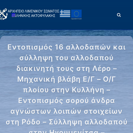
Εντοπισμός 16 αλλοδαπών και
σύλληψη του αλλοδαπού
διακινητή τους στη Λέρο –
Μηχανική βλάβη Ε/Γ – Ο/Γ
πλοίου στην Κυλλήνη –
Εντοπισμός σορού άνδρα
αγνώστων λοιπών στοιχείων
στη Ρόδο – Σύλληψη αλλοδαπού
στην Ηγουμενίτσα –