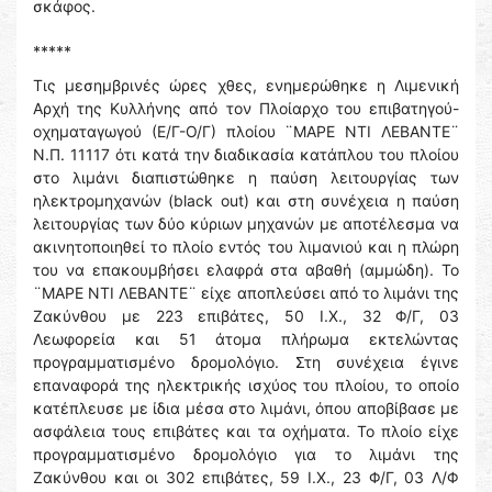
σκάφος.
*****
Τις μεσημβρινές ώρες χθες, ενημερώθηκε η Λιμενική
Αρχή της Κυλλήνης από τον Πλοίαρχο του επιβατηγού-
οχηματαγωγού (Ε/Γ-Ο/Γ) πλοίου ¨ΜΑΡΕ ΝΤΙ ΛΕΒΑΝΤΕ¨
Ν.Π. 11117 ότι κατά την διαδικασία κατάπλου του πλοίου
στο λιμάνι διαπιστώθηκε η παύση λειτουργίας των
ηλεκτρομηχανών (black out) και στη συνέχεια η παύση
λειτουργίας των δύο κύριων μηχανών με αποτέλεσμα να
ακινητοποιηθεί το πλοίο εντός του λιμανιού και η πλώρη
του να επακουμβήσει ελαφρά στα αβαθή (αμμώδη). Το
¨ΜΑΡΕ ΝΤΙ ΛΕΒΑΝΤΕ¨ είχε αποπλεύσει από το λιμάνι της
Ζακύνθου με 223 επιβάτες, 50 Ι.Χ., 32 Φ/Γ, 03
Λεωφορεία και 51 άτομα πλήρωμα εκτελώντας
προγραμματισμένο δρομολόγιο. Στη συνέχεια έγινε
επαναφορά της ηλεκτρικής ισχύος του πλοίου, το οποίο
κατέπλευσε με ίδια μέσα στο λιμάνι, όπου αποβίβασε με
ασφάλεια τους επιβάτες και τα οχήματα. Το πλοίο είχε
προγραμματισμένο δρομολόγιο για το λιμάνι της
Ζακύνθου και οι 302 επιβάτες, 59 Ι.Χ., 23 Φ/Γ, 03 Λ/Φ