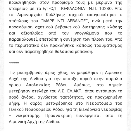
προωθήθηκαν στον προορισμό τους με μέριμνα της
εταιρείας με το Ε/Γ-Ο/Γ ¨ΚΕΦΑΛΟΝΙΑ¨ Ν.Π. 10280. Από
το Λιμεναρχείο Κυλλήνης αρχικά απαγορεύτηκε ο
απόπλους του ¨ΜΑΡΕ ΝΤΙ ΛΕΒΑΝΤΕ¨, ενώ μετά την
προσκόμιση σχετικού βεβαιωτικού διατήρησης κλάσης
και αξιοπλοΐας από τον νηογνώμονα που το
παρακολουθεί, επετράπη η συνέχιση των πλόων του. Από
το περιστατικό δεν προκλήθηκε κάποιος τραυματισμός
και δεν παρατηρήθηκε θαλάσσια ρύπανση.
*****
Τις μεσημβρινές ώρες χθες, ενημερώθηκε η Λιμενική
Αρχή της Λίνδου για την ύπαρξη σορού στην παραλία
όρμου Απολακκίας Ρόδου. Αμέσως, στο σημείο
μετέβησαν στελέχη του Λ.Σ.-ΕΛ.ΑΚΤ., όπου εντόπισαν τη
σορό άνδρα, αγνώστου ταυτότητας, σε προχωρημένη
σήψη. Η σορός μεταφέρθηκε στο Νεκροτομείο του
Γενικού Νοσοκομείου Ρόδου για τη διενέργεια νεκροψίας
– νεκροτομής. Προανάκριση διενεργείται από τη
Λιμενική Αρχή της Λίνδου.