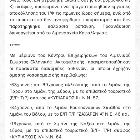
Κ) σκάφος, προκειμένου να πραγματοποιηθούν εργασίες
αποκόλλησης του Ι/Φ τις πρωινές ώρες σήμερα, ενώ από
το περιστατικό δεν αναφέρθηκε τραυματισμός και δεν
παρατηρήθηκε θαλάσσια ρύπανση. Προανάκριση
διενεργείται από το Λιμεναρχείο Κεφαλληνίας.
*****
Με μέριμνα του Κέντρου Επιχειρήσεων του Λιμενικού
Σώματος-Ελληνικής Ακτοφυλακής πραγματοποιήθηκαν
οι παρακάτω διακομιδές ασθενών, οι οποίοι έχρηζαν
άμεσης νοσοκομειακής περίθαλψης:
-63χρονης και 69χρονης αλλοδαπής, από το λιμάνι της
Πάρου στο λιμάνι της Σύρου, με το επιβατικό τουριστικό
(Ε/Γ- Τ/Ρ) σκάφος «ΚΥΡΙΑΡΧΟΣ ΙΙ» Ν.Ν. 57,
-84χρονου, από το λιμάνι Κουκουναριών Σκιάθου στο
λιμάνι του Βόλου, με το Ε/Π-Τ/Ρ “ΖΑΧΑΡΕΝΙΑ” Ν.Σ. 46 και
-16χρονου, από το λιμάνι της Νάξου στο λιμάνι της
Σύρου, με το επιβατικό τουριστικό (Ε/Γ- Τ/Ρ) σκάφος
«ΚΥΡΙΑΡΧΟΣ ΙV» Ν.Ν. 64.