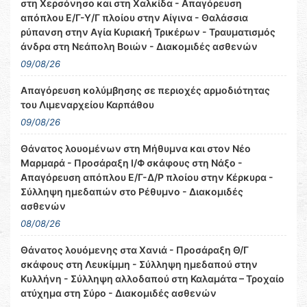
στη Χερσόνησο και στη Χαλκίδα - Απαγόρευση
απόπλου Ε/Γ-Υ/Γ πλοίου στην Αίγινα - Θαλάσσια
ρύπανση στην Αγία Κυριακή Τρικέρων - Τραυματισμός
άνδρα στη Νεάπολη Βοιών - Διακομιδές ασθενών
09/08/26
Απαγόρευση κολύμβησης σε περιοχές αρμοδιότητας
του Λιμεναρχείου Καρπάθου
09/08/26
Θάνατος λουομένων στη Μήθυμνα και στον Νέο
Μαρμαρά - Προσάραξη Ι/Φ σκάφους στη Νάξο -
Απαγόρευση απόπλου Ε/Γ-Δ/Ρ πλοίου στην Κέρκυρα -
Σύλληψη ημεδαπών στο Ρέθυμνο - Διακομιδές
ασθενών
08/08/26
Θάνατος λουόμενης στα Χανιά - Προσάραξη Θ/Γ
σκάφους στη Λευκίμμη - Σύλληψη ημεδαπού στην
Κυλλήνη - Σύλληψη αλλοδαπού στη Καλαμάτα – Τροχαίο
ατύχημα στη Σύρο - Διακομιδές ασθενών