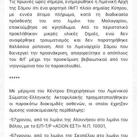
Τις πρωινές ώρες σήμερα, ενημερώθηκε η Λιμενική Αρχή
της Σάμου ότι ένα φορτηγό (Φ/Γ) πλοίο σημαίας Κύπρου,
με εννέα άτομα πλήρωμα, κατά τη διαδικασία
πρόσδεσής του στο λιμάνι του Μαλαγαρίου,
επακούμβησε σε κρηπίδωμα. Από το περιστατικό
προκλήθηκαν μικρές υλικές ζημιές, ενώ δεν
αναφέρθηκε τραυματισμός και δεν παρατηρήθηκε
θαλάσσια ρύπανση. Από το Λιμεναρχείο Σάμου που
διενεργεί την προανάκριση, απαγορεύτηκε ο απόπλους
του Φ/Γ μέχρι την προσκόμιση βεβαιωτικού από τον
νηογνώμονα που το παρακολουθεί.
*****
Με μέριμνα του Κέντρου Επιχειρήσεων του Λιμενικού
Σώματος-Ελληνικής Ακτοφυλακής πραγματοποιήθηκαν
οι παρακάτω διακομιδές ασθενών, οι οποίοι έχρηζαν
άμεσης νοσοκομειακής περίθαλψης:
-57χρονου, από το λιμάνι της Αλοννήσου στο λιμάνι του
Βόλου, με το Ε/Π-Τ/Ρ «ΑΞΙΟΝ ΕΣΤΙ» Ν.Π. 10001,
-67χρονου, από το λιμάνι της Σκοπέλου στο λιμάνι του