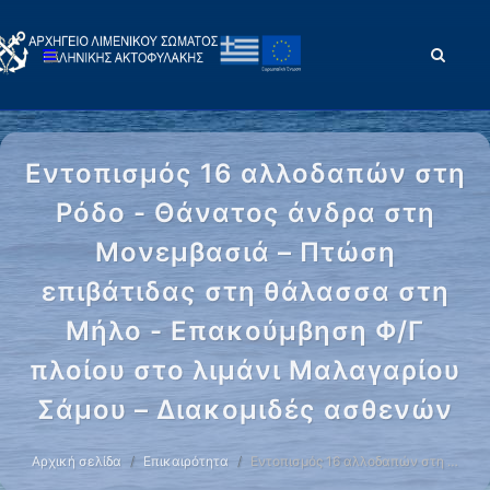
Εντοπισμός 16 αλλοδαπών στη
Ρόδο - Θάνατος άνδρα στη
Μονεμβασιά – Πτώση
επιβάτιδας στη θάλασσα στη
Μήλο - Επακούμβηση Φ/Γ
πλοίου στο λιμάνι Μαλαγαρίου
Σάμου – Διακομιδές ασθενών
Αρχική σελίδα
Επικαιρότητα
Εντοπισμός 16 αλλοδαπών στη …