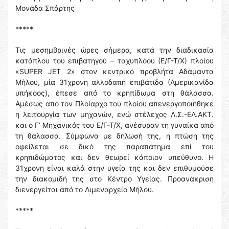
Μονάδα Σπάρτης
*****
Τις μεσημβρινές ώρες σήμερα, κατά την διαδικασία
κατάπλου του επιβατηγού – ταχυπλόου (Ε/Γ-Τ/Χ) πλοίου
«SUPER JET 2» στον κεντρικό προβλήτα Αδάμαντα
Μήλου, μία 31χρονη αλλοδαπή επιβάτιδα (Αμερικανίδα
υπήκοος), έπεσε από το κρηπίδωμα στη θάλασσα.
Αμέσως από τον Πλοίαρχο του πλοίου απενεργοποιήθηκε
η λειτουργία των μηχανών, ενώ στέλεχος Λ.Σ.-ΕΛ.ΑΚΤ.
και ο Γ’ Μηχανικός του Ε/Γ-Τ/Χ, ανέσυραν τη γυναίκα από
τη θάλασσα. Σύμφωνα με δήλωσή της, η πτώση της
οφείλεται σε δικό της παραπάτημα επί του
κρηπιδώματος και δεν θεωρεί κάποιον υπεύθυνο. Η
31χρονη είναι καλά στην υγεία της και δεν επιθυμούσε
την διακομιδή της στο Κέντρο Υγείας. Προανάκριση
διενεργείται από το Λιμεναρχείο Μήλου.
*****