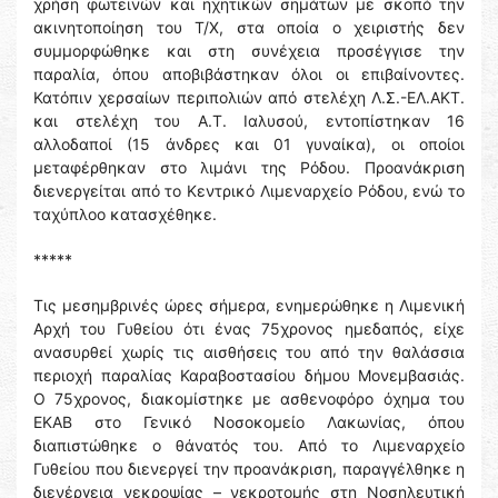
χρήση φωτεινών και ηχητικών σημάτων με σκοπό την
ακινητοποίηση του Τ/Χ, στα οποία ο χειριστής δεν
συμμορφώθηκε και στη συνέχεια προσέγγισε την
παραλία, όπου αποβιβάστηκαν όλοι οι επιβαίνοντες.
Κατόπιν χερσαίων περιπολιών από στελέχη Λ.Σ.-ΕΛ.ΑΚΤ.
και στελέχη του Α.Τ. Ιαλυσού, εντοπίστηκαν 16
αλλοδαποί (15 άνδρες και 01 γυναίκα), οι οποίοι
μεταφέρθηκαν στο λιμάνι της Ρόδου. Προανάκριση
διενεργείται από το Κεντρικό Λιμεναρχείο Ρόδου, ενώ το
ταχύπλοο κατασχέθηκε.
*****
Τις μεσημβρινές ώρες σήμερα, ενημερώθηκε η Λιμενική
Αρχή του Γυθείου ότι ένας 75χρονος ημεδαπός, είχε
ανασυρθεί χωρίς τις αισθήσεις του από την θαλάσσια
περιοχή παραλίας Καραβοστασίου δήμου Μονεμβασιάς.
Ο 75χρονος, διακομίστηκε με ασθενοφόρο όχημα του
ΕΚΑΒ στο Γενικό Νοσοκομείο Λακωνίας, όπου
διαπιστώθηκε ο θάνατός του. Από το Λιμεναρχείο
Γυθείου που διενεργεί την προανάκριση, παραγγέλθηκε η
διενέργεια νεκροψίας – νεκροτομής στη Νοσηλευτική